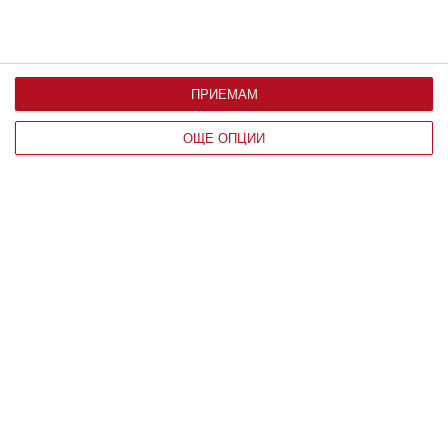
ПРИЕМАМ
ОЩЕ ОПЦИИ
Здраве
Как правилно да лекуваме хремата
5 основни правила, които родителите е добре да
спазват
07 август 2026 г.