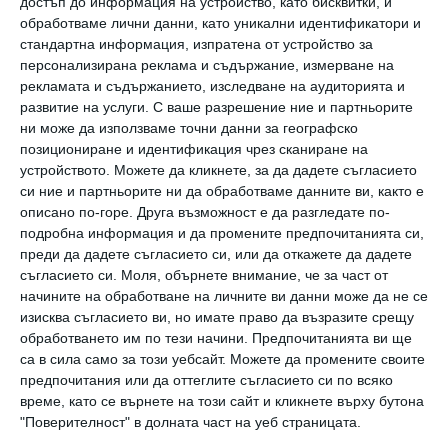
достъп до информация на устройство, като бисквитки, и
обработваме лични данни, като уникални идентификатори и
Да поговорим
стандартна информация, изпратена от устройство за
Как да познаете още на първата
персонализирана реклама и съдържание, измерване на
среща, че той не е подходящ
рекламата и съдържанието, изследване на аудиторията и
07 август 2026 г.
развитие на услуги.
С ваше разрешение ние и партньорите
ни може да използваме точни данни за географско
Мнение на специалиста
позициониране и идентификация чрез сканиране на
Пробвайте да успокоите детето с
устройството. Можете да кликнете, за да дадете съгласието
най-добрите техники
си ние и партньорите ни да обработваме данните ви, както е
описано по-горе. Друга възможност е да разгледате по-
07 август 2026 г.
подробна информация и да промените предпочитанията си,
преди да дадете съгласието си, или да откажете да дадете
съгласието си.
Моля, обърнете внимание, че за част от
начините на обработване на личните ви данни може да не се
Калкулатори
изисква съгласието ви, но имате право да възразите срещу
обработването им по тези начини. Предпочитанията ви ще
са в сила само за този уебсайт. Можете да промените своите
предпочитания или да оттеглите съгласието си по всяко
време, като се върнете на този сайт и кликнете върху бутона
Календар на бременността
"Поверителност" в долната част на уеб страницата.