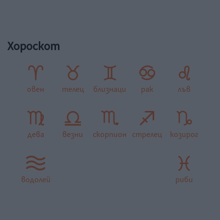
Хороскот
овен
телец
близнаци
рак
лъв
дева
везни
скорпион
стрелец
козирог
водолей
риби