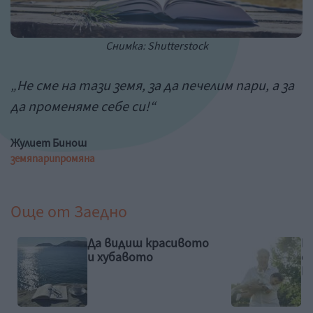
Снимка: Shutterstock
„Не сме на тази земя, за да печелим пари, а за
да променяме себе си!“
Жулиет Бинош
земя
пари
промяна
Още от
Заедно
Да видиш красивото
Ид
и
и хубавото
с
Б