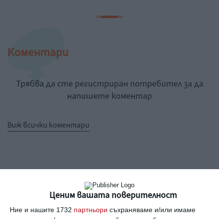
Коментари
Трябва да сте регистриран потребител за да
напишете коментар
Виж всички коментари
Ценим вашата поверителност
Най нови
Ние и нашите 1732
партньори
съхраняваме и/или имаме