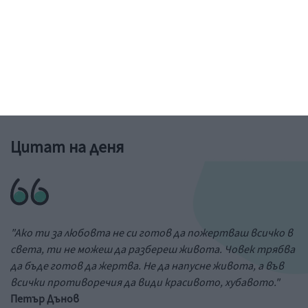
Рисунка: ученик от 6-и клас на 73 училище в София
&a;nbs;
Цитат на деня
"Ако ти за любовта не си готов да пожертваш всичко в
света, ти не можеш да разбереш живота. Човек трябва
да бъде готов да жертва. Не да напусне живота, а във
всички противоречия да види красивото, хубавото."
Петър Дънов