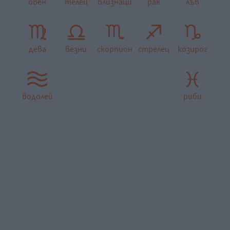
овен
телец
близнаци
рак
лъв
дева
везни
скорпион
стрелец
козирог
водолей
риби