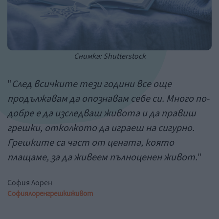
Снимка: Shutterstock
"
След всичките тези години все още
продължавам да опознавам себе си. Много по-
добре е да изследваш живота и да правиш
грешки, отколкото да играеш на сигурно.
Грешките са част от цената, която
плащаме, за да живеем пълноценен живот.
"
София Лорен
София
лорен
грешки
живот