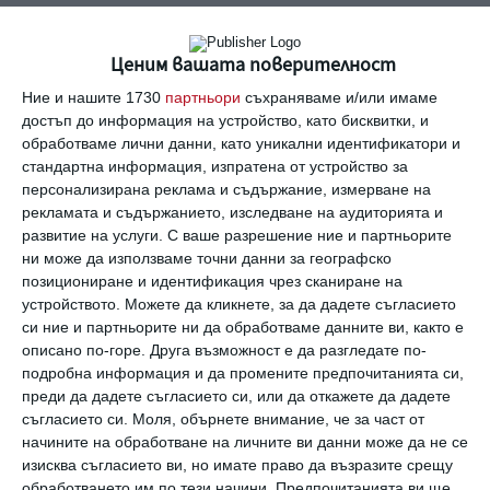
Ценим вашата поверителност
Ние и нашите 1730
партньори
съхраняваме и/или имаме
достъп до информация на устройство, като бисквитки, и
Най нови
обработваме лични данни, като уникални идентификатори и
стандартна информация, изпратена от устройство за
персонализирана реклама и съдържание, измерване на
рекламата и съдържанието, изследване на аудиторията и
Новини
развитие на услуги.
С ваше разрешение ние и партньорите
Вдъхновяващо изкуство за деца по Da
ни може да използваме точни данни за географско
Vinci през август
позициониране и идентификация чрез сканиране на
06 август 2026 г.
устройството. Можете да кликнете, за да дадете съгласието
си ние и партньорите ни да обработваме данните ви, както е
Новини
описано по-горе. Друга възможност е да разгледате по-
Хейли Стайнфелд разказва за 4-
подробна информация и да промените предпочитанията си,
месечната си дъщеря
преди да дадете съгласието си, или да откажете да дадете
06 август 2026 г.
съгласието си.
Моля, обърнете внимание, че за част от
начините на обработване на личните ви данни може да не се
Свободно време
изисква съгласието ви, но имате право да възразите срещу
Как да живеем във ваканционен
обработването им по тези начини. Предпочитанията ви ще