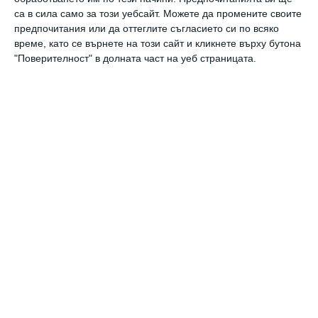
режим, без да ни уволнят
са в сила само за този уебсайт. Можете да промените своите
предпочитания или да оттеглите съгласието си по всяко
06 август 2026 г.
време, като се върнете на този сайт и кликнете върху бутона
Здраве
"Поверителност" в долната част на уеб страницата.
Вените не обичат жегата
06 август 2026 г.
Калкулатори
Календар на бременността