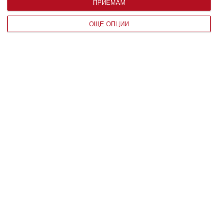
ПРИЕМАМ
ОЩЕ ОПЦИИ
Заедно
Готов ли съм да се променя отвътре
06 август 2026 г.