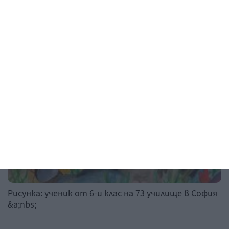
Рисунка на деня
Рисунка: ученик от 6-и клас на 73 училище в София
&a;nbs;