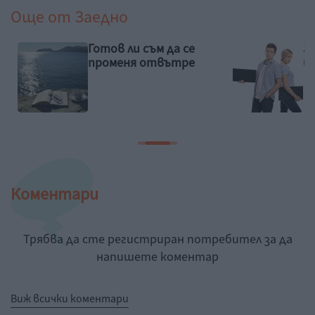
Още от
Заедно
Готов ли съм да се
З
променя отвътре
и
Коментари
Трябва да сте регистриран потребител за да
напишете коментар
Виж всички коментари