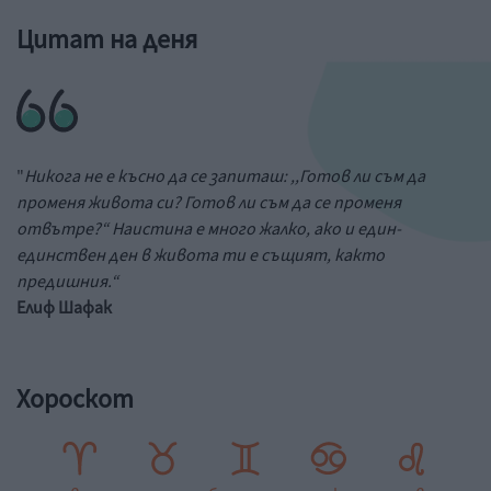
Цитат на деня
"
Никога не е късно да се запиташ: ,,Готов ли съм да
променя живота си? Готов ли съм да се променя
отвътре?“ Наистина е много жалко, ако и един-
единствен ден в живота ти е същият, както
предишния.“
Елиф Шафак
Хороскот