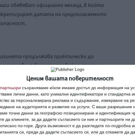
аги обявяват официално месеца, в който
онкретизират датата на предполагаемото
езопасност.
огинята продължава практически до
т посещава събития и провежда срещи до
и.
Ценим вашата поверителност
партньори
съхраняваме и/или имаме достъп до информация на уст
а
отваме лични данни, като уникални идентификатори и стандартна 
йство за персонализирана реклама и съдържание, измерване на ре
 (Кейт Мидълтън роди три деца) тя нито
едване на аудиторията и развитие на услуги.
С ваше разрешение н
аме точни данни за географско позициониране и идентификация ч
си: никакви бански костюми, никакви къси
те да кликнете, за да дадете съгласието си ние и партньорите ни 
е описано по-горе. Друга възможност е да разгледате по-подробна
танията си, преди да дадете съгласието си, или да откажете да д