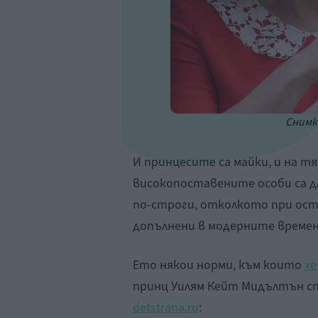
Снимка
И принцесите са майки, и на тя
високопоставените особи са д
по-строги, отколкото при ост
допълнени в модерните времен
Ето някои норми, към които
хе
принц Уилям Кейт Мидълтън сп
detstrana.ru
: