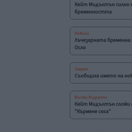
Кейт Мидълтън силно н
бременността
Новини
Лъчезарната бременна
Осло
Заедно
Съобщиха името на но
Всички възрасти
Кейт Мидълтън сложи 
"Кърмене сега"