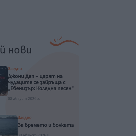
й нови
Заедно
Джони Деп – царят на
чудаците се завръща с
„Ебенизър: Коледна песен“
08 август 2026 г.
Заедно
За времето и болката
08 август 2026 г.