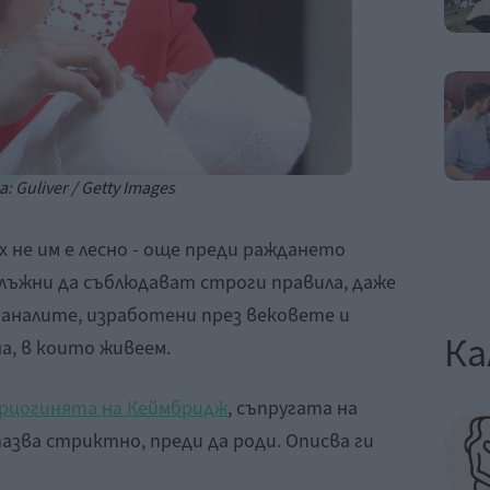
: Guliver / Getty Images
х не им е лесно - още преди раждането
лъжни да съблюдават строги правила, даже
аналите, изработени през вековете и
Ка
а, в които живеем.
рцогинята на Кеймбридж
, съпругата на
азва стриктно, преди да роди. Описва ги