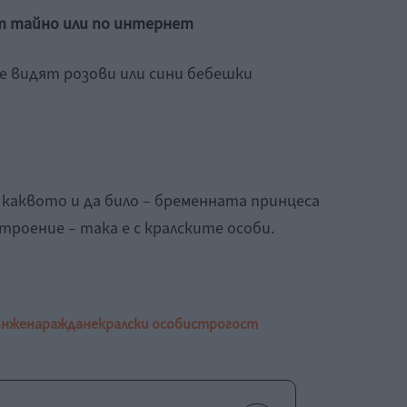
т тайно или по интернет
 се видят розови или сини бебешки
 каквото и да било – бременната принцеса
троение – така е с кралските особи.
ън
жена
раждане
кралски особи
строгост