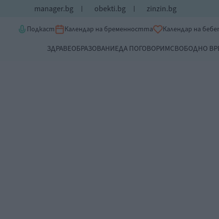
manager.bg
obekti.bg
zinzin.bg
Подкаст
Календар на бременността
Календар на беб
ЗДРАВЕ
ОБРАЗОВАНИЕ
ДА ПОГОВОРИМ
СВОБОДНО ВР