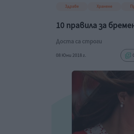
Здраве
Хранене
П
10 правила за брем
Доста са строги
08 Юни 2018 г.