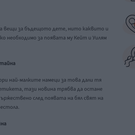
ма вещи за бъдещото дете, нито каквито и
чко необходимо за появата му Кейт и Уилям
 тайна
ори най-малките намеци за това дали тя
 етикета, тази новина трябва да остане
тържествено след появата на бял свят на
рестола.
йна