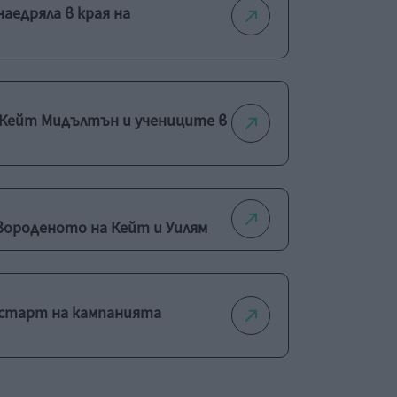
аедряла в края на
 Кейт Мидълтън и учениците в
вороденото на Кейт и Уилям
старт на кампанията