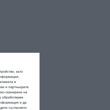
ройство, като
информация,
кламата и
ие и партньорите
рез сканиране на
да обработваме
 информация и да
адете съгласието