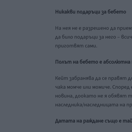
Ник
акви подаръци за бебето
На нея не е разрешено да прие
да било подаръци за него – вси
приготвят сами.
Пол
ът на бебето е абсолютна
Кейт забранява да се правят д
чака момче или момиче. Според
новина, доокато не я обявят 
наследника/наследницата на п
Датата на раждане също е та