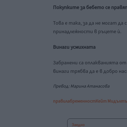
Покупките за бебето се правя
Това е така, за да не могат да
принадлежности в ръцете ѝ.
Винаги усмихната
Забранени са оплакванията от
винаги трябва да е в добро нас
Превод: Марина Атанасова
правила
бременност
Кейт Мидълт
Заедно