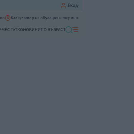
Вход
ето
Калкулатор на овулация и термин
ЕМЕ
С ТАТКО
НОВИНИ
ПО ВЪЗРАСТ