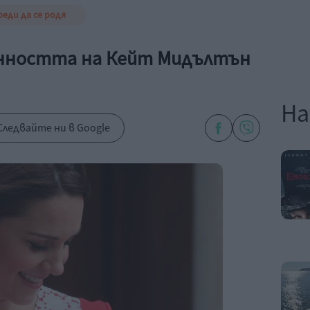
реди да се родя
енността на Кейт Мидълтън
На
Следвайте ни в Google