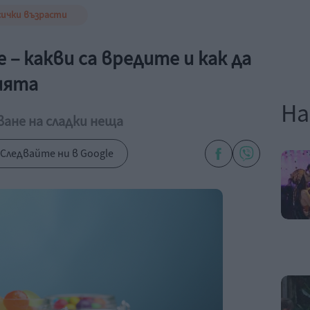
сички възрасти
– какви са вредите и как да
ията
На
ване на сладки неща
Следвайте ни в Google