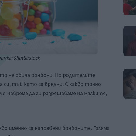
имка: Shutterstock
оето не обича бонбони. Но родителите
а си, тъй като са вредни. С какво точно
ме-навреме да ги разрешаваме на малките,
кво именно са направени бонбоните. Голяма