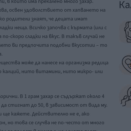
Ка
и, в които има прекалено много захар.
ва, освен удоволствието от хапването на
алко родители знаят, че децата имат
дки неща. Всичко започва с кърмата (или с
по-скоро сладки на вкус. В такъв случай не
етето ви предпочита подобни вкусотии – то
а.
ещества може да нанесе на организма редица
о калций, нито витамини, нито микро- или
орични. В 1 грам захар се съдържат около 4
 да стигнат до 50, в зависимост от вида му.
би ще кажете. Действително не е, ако
он, но това се случва не по-често от много