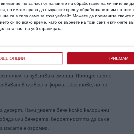
внимание, че за част от начините на обработване на личните ви д
открият максимално безопасните на пазара,
 ви, но имате право да възразите срещу обработването им по тези 
ат захар. Това е малко трудна задача, но
 ще са в сила само за този уебсайт. Можете да промените своите
огрижили да задоволят и това търсене, така
ието си по всяко време, като се върнете на този сайт и кликнете в
долната част на уеб страницата.
дещето на децата си.
да бъдат награда за свършените домашни
е оценки или примерно поведение.
ОЩЕ ОПЦИИ
ПРИЕМАМ
 средство за манипулация, също както и
местител на чувства и емоции. Поощрението
оявяват в словесна форма, с жестове, но по
за десерт. Нали знаете вече колко калорични
 обяда или вечерята, вероятността да са се
на масата е огромна.