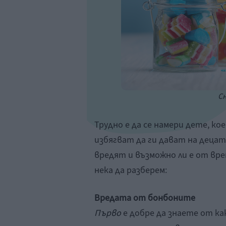
Сн
Трудно е да се намери дете, к
избягват да ги дават на децат
вредят и възможно ли е от вре
нека да разберем:
Вредата от бонбоните
Първо
е добре да знаете от ка