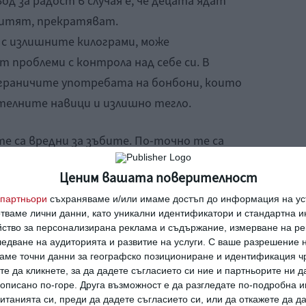
од за радост в случая е, че децата ядат
ситят, прекратяват.
 с излишните килограми, може
 проблеми с контрола над себе си. В
ограничите употребата на бонбони, които
телните навици и излишно тегло.
те са вредни за зъбите. По-точно те са
ето на кариеси. Затова е важно да се
Ценим вашата поверителност
ед хапването на бонбони – може да
партньори
съхраняваме и/или имаме достъп до информация на уст
хар, айрян без сол.
отваме лични данни, като уникални идентификатори и стандартна 
йство за персонализирана реклама и съдържание, измерване на ре
нбони?
едване на аудиторията и развитие на услуги.
С ваше разрешение н
аме точни данни за географско позициониране и идентификация ч
равила за хапването на бонбони, когато
те да кликнете, за да дадете съгласието си ние и партньорите ни 
е описано по-горе. Друга възможност е да разгледате по-подробна
танията си, преди да дадете съгласието си, или да откажете да д