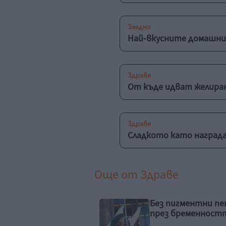
Заедно
Най-вкусните домашни
Здраве
От къде идват желиран
Здраве
Сладкото като награда
Още от
Здраве
 пигментни петна
Как правилно да л
з бременността
хремата