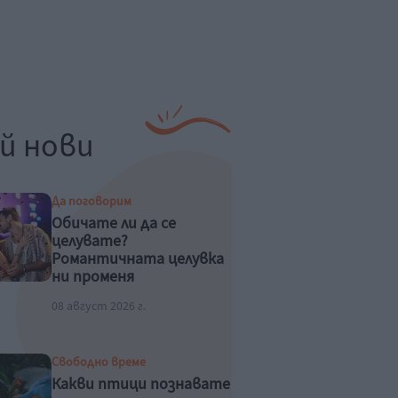
й нови
Да поговорим
Обичате ли да се
целувате?
Романтичната целувка
ни променя
физиологично
08 август 2026 г.
Свободно време
Какви птици познавате