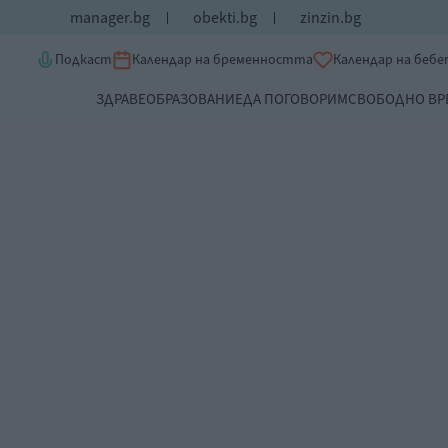
manager.bg
obekti.bg
zinzin.bg
Подкаст
Календар на бременността
Календар на беб
ЗДРАВЕ
ОБРАЗОВАНИЕ
ДА ПОГОВОРИМ
СВОБОДНО ВР