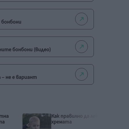
 бонбони
ите бонбони (видео)
 – не е вариант
екуваме
15 съвета за по-
здравословен начин на
живот