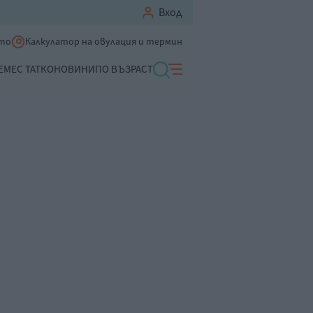
Вход
ето
Калкулатор на овулация и термин
ЕМЕ
С ТАТКО
НОВИНИ
ПО ВЪЗРАСТ