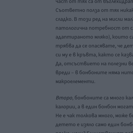
част от тях са от въглехидрат
Съответно полза от тях никак
сладко. В този ред на мисли м
патологична потребност от сла
адаптираното мляко), които са 
трябва да се опасявате, че д
си му е в кръвта, както се казв
Да, отсъствието на полезни в
вреди – в бонбоните няма нит
макроелементи.
Второ
, бонбоните са много кал
калории, а в един бонбон могат
Не е чак толкова много, може 
детето е изяло само един бонб