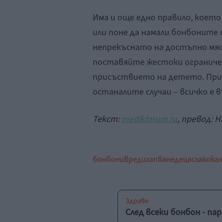
Има и още едно правило, което
или поне да намали бонбоните 
непрекъснато на достъпно мяст
поставяйте жестоки ограничени
присъствието на детето. При 
останалите случаи – всичко е 
Текст:
medikforum.ru
, превод: 
бонбони
вреди
хапване
деца
слако
ка
Здраве
След всеки бонбон - па