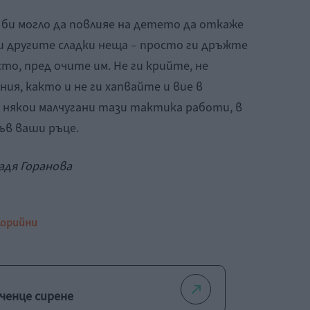
 би могло да повлияе на детето да откаже
и другите сладки неща – просто ги дръжте
о, пред очите им. Не ги крийте, не
я, както и не ги хапвайте и вие в
някои малчугани тази тактика работи, в
във ваши ръце.
Надя Горанова
лорийни
рченце сирене