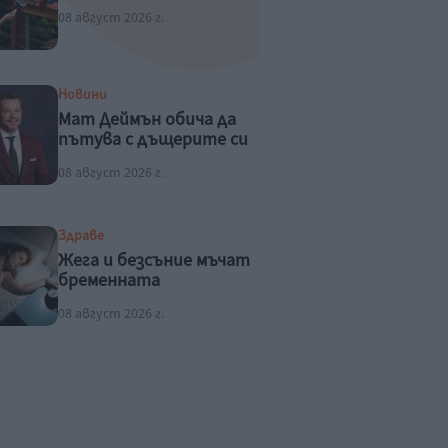
08 август 2026 г.
Новини
Мат Деймън обича да
пътува с дъщерите си
08 август 2026 г.
Здраве
Жега и безсъние мъчат
бременната
08 август 2026 г.