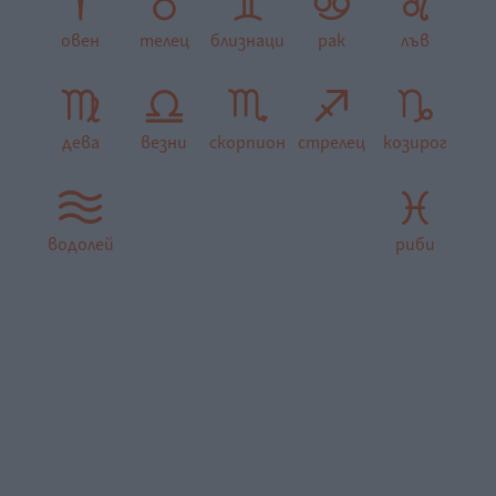
овен
телец
близнаци
рак
лъв
дева
везни
скорпион
стрелец
козирог
водолей
риби