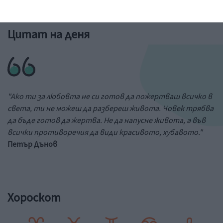
Цитат на деня
"Ако ти за любовта не си готов да пожертваш всичко в
света, ти не можеш да разбереш живота. Човек трябва
да бъде готов да жертва. Не да напусне живота, а във
всички противоречия да види красивото, хубавото."
Петър Дънов
Хороскот