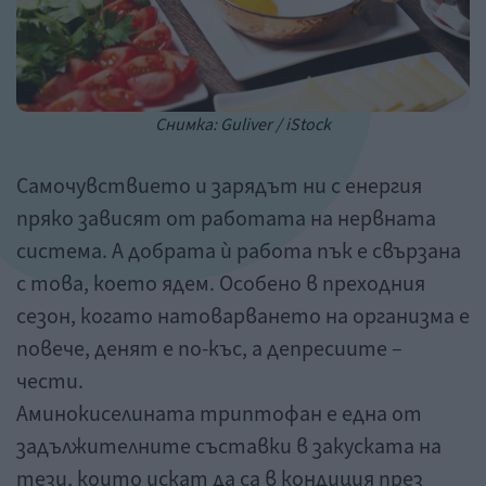
Снимка: Guliver / iStock
Самочувствието и зарядът ни с енергия
пряко зависят от работата на нервната
система. А добрата ѝ работа пък е свързана
с това, което ядем. Особено в преходния
сезон, когато натоварването на организма е
повече, денят е по-къс, а депресиите –
чести.
Аминокиселината триптофан е една от
задължителните съставки в закуската на
тези, които искат да са в кондиция през