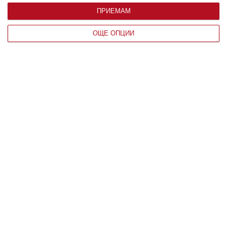
ПРИЕМАМ
По възраст
ОЩЕ ОПЦИИ
Мнение на специалиста
Агресивният тийнейджър