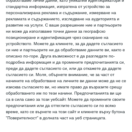
обработваме лични данни, като уникални идентификатори и
стандартна информация, изпратена от устройство за
Менюто на закуска трябва да добави и
персонализирана реклама и съдържание, измерване на
рекламата и съдържанието, изследване на аудиторията и
витамин D.
развитие на услуги.
С ваше разрешение ние и партньорите
Наричат го още
„слънчевия витамин“,
ни може да използваме точни данни за географско
защото освен, че е свързан със слънцето
позициониране и идентификация чрез сканиране на
устройството. Можете да кликнете, за да дадете съгласието
си ние и партньорите ни да обработваме данните ви, както е
з
арежда и със слънчево настроение
описано по-горе. Друга възможност е да разгледате по-
подробна информация и да промените предпочитанията си,
преди да дадете съгласието си, или да откажете да дадете
Осигурява ни го сьомгата, скумрията, както и
съгласието си.
Моля, обърнете внимание, че за част от
жълтъкът на яйцата.
начините на обработване на личните ви данни може да не се
Всички полезни мастни киселини дават енергия и на
изисква съгласието ви, но имате право да възразите срещу
мозъка.
обработването им по тези начини. Предпочитанията ви ще
Мона Василева
са в сила само за този уебсайт. Можете да промените своите
закуска
аминокиселина
тонус
депресия
риба
предпочитания или да оттеглите съгласието си по всяко
време, като се върнете на този сайт и кликнете върху бутона
"Поверителност" в долната част на уеб страницата.
Хранене