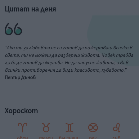
Цитат на деня
"Ако ти за любовта не си готов да пожертваш всичко в
света, ти не можеш да разбереш живота. Човек трябва
да бъде готов да жертва. Не да напусне живота, а във
всички противоречия да види красивото, хубавото."
Петър Дънов
Хороскот
овен
телец
близнаци
рак
лъв