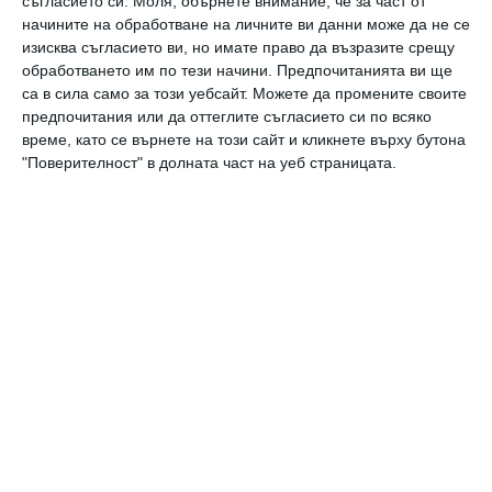
съгласието си.
Моля, обърнете внимание, че за част от
начините на обработване на личните ви данни може да не се
изисква съгласието ви, но имате право да възразите срещу
обработването им по тези начини. Предпочитанията ви ще
са в сила само за този уебсайт. Можете да промените своите
предпочитания или да оттеглите съгласието си по всяко
време, като се върнете на този сайт и кликнете върху бутона
Коментари
"Поверителност" в долната част на уеб страницата.
Трябва да сте регистриран потребител за да
напишете коментар
Виж всички коментари