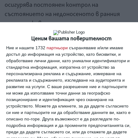
осигурява постоянен контрол на
състоянието на недоносеното в ранния
етап от живота му.
Ценим вашата поверителност
Мона Василева
Ние и нашите 1732
партньори
съхраняваме и/или имаме
достъп до информация на устройство, като бисквитки, и
обработваме лични данни, като уникални идентификатори и
стандартна информация, изпратена от устройство за
персонализирана реклама и съдържание, измерване на
апарат
дишане
недоносени
бебе
рекламата и съдържанието, изследване на аудиторията и
развитие на услуги.
С ваше разрешение ние и партньорите
ни може да използваме точни данни за географско
позициониране и идентификация чрез сканиране на
Още от
Здраве
устройството. Можете да кликнете, за да дадете съгласието
си ние и партньорите ни да обработваме данните ви, както е
15 съвета за по-
К
описано по-горе. Друга възможност е да разгледате по-
здравословен начин
д
подробна информация и да промените предпочитанията си,
на живот
п
преди да дадете съгласието си, или да откажете да дадете