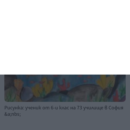
Рисунка на деня
Рисунка: ученик от 6-и клас на 73 училище в София
&a;nbs;