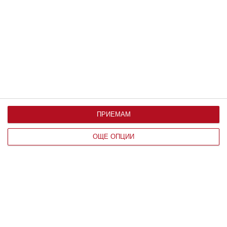
Заедно
Чиния с пръжки събира Асен Блатечки
с любовта на живота му
Актьорът разказа как комично са се запознали
07 август 2026 г.
ПРИЕМАМ
ОЩЕ ОПЦИИ