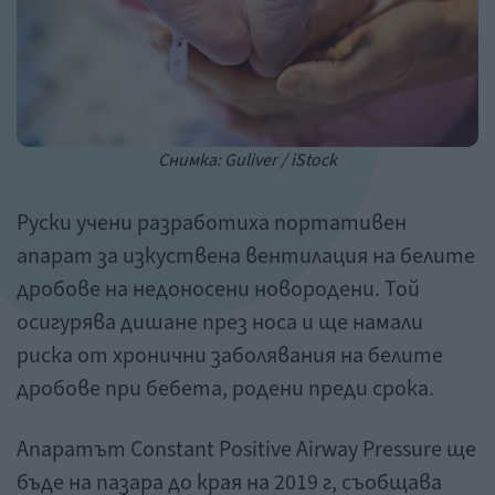
Снимка: Guliver / iStock
Руски учени разработиха портативен
апарат за изкуствена вентилация на белите
дробове на недоносени новородени. Той
осигурява дишане през носа и ще намали
риска от хронични заболявания на белите
дробове при бебета, родени преди срока.
Апаратът Constant Positive Airway Pressure ще
бъде на пазара до края на 2019 г, съобщава