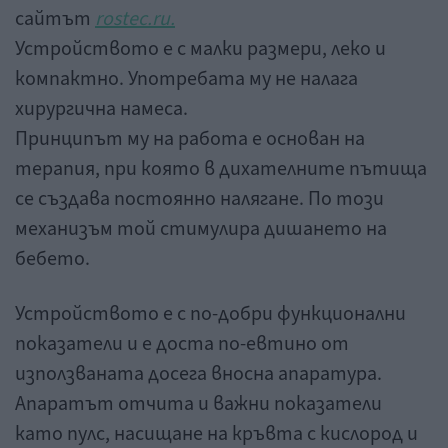
сайтът
rostec.ru.
Устройството е с малки размери, леко и
компактно. Употребата му не налага
хирургична намеса.
Принципът му на работа е основан на
терапия, при която в дихателните пътища
се създава постоянно налягане. По този
механизъм той стимулира дишането на
бебето.
Устройството е с по-добри функционални
показатели и е доста по-евтино от
използваната досега вносна апаратура.
Апаратът отчита и важни показатели
като пулс, насищане на кръвта с кислород и