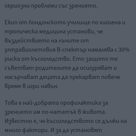
сериозни проблеми със зрението.
Екип от Лондонското училище по хигиена и
тропическа медицина установи, че
въздействието на лъчите от
ултравиолетовия В-спектър намалява с 30%
риска от късогледство. Ето защото те
съветват родителите да осигуряват и
насърчават децата да прекарват повече
време в игри навън.
Това е най-добрата профилактика за
зрението им по-нататък в живота.
Известно е, че късогледството се дължи на
много фактори. И за да установят