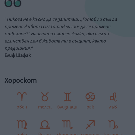
"
Никога не е късно да се запиташ: ,,Готов ли съм да
променя живота си? Готов ли съм да се променя
отвътре?“ Наистина е много жалко, ако и един-
единствен ден в живота ти е същият, както
предишния.“
Елиф Шафак
Хороскот
овен
телец
близнаци
рак
лъв
дева
везни
скорпион
стрелец
козирог