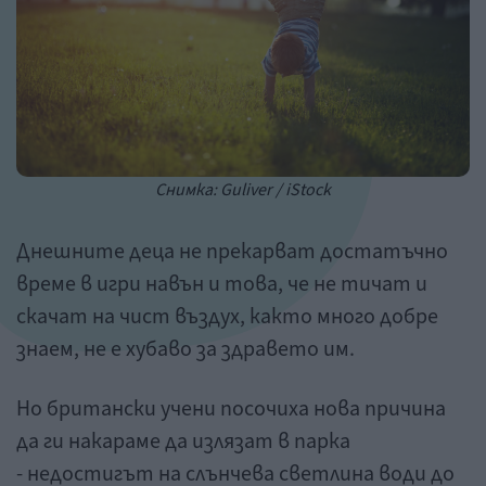
Снимка: Guliver / iStock
Днешните деца не прекарват достатъчно
време в игри навън и това, че не тичат и
скачат на чист въздух, както много добре
знаем, не е хубаво за здравето им.
Но британски учени посочиха нова причина
да ги накараме да излязат в парка
- недостигът на слънчева светлина води до