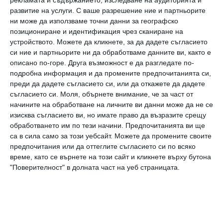
развитие на услуги.
С ваше разрешение ние и партньорите
Друго самостоятелно проучване,
ни може да използваме точни данни за географско
публикувано в
JAMA Ophtalmologie
доказа, че
позициониране и идентификация чрез сканиране на
устройството. Можете да кликнете, за да дадете съгласието
късогледството е по-често при хора, които
си ние и партньорите ни да обработваме данните ви, както е
живеят в градовете, където
описано по-горе. Друга възможност е да разгледате по-
подробна информация и да промените предпочитанията си,
социалноикономическото ниво и
преди да дадете съгласието си, или да откажете да дадете
образованието са по-високи.
съгласието си.
Моля, обърнете внимание, че за част от
Проучването сочи, че хора, които са
начините на обработване на личните ви данни може да не се
изисква съгласието ви, но имате право да възразите срещу
прекарали повече време в училище и са с по-
обработването им по тези начини. Предпочитанията ви ще
високо ниво на образование, 2 пъти по-
са в сила само за този уебсайт. Можете да промените своите
предпочитания или да оттеглите съгласието си по всяко
често страдат от проблеми със зрението.
време, като се върнете на този сайт и кликнете върху бутона
"Поверителност" в долната част на уеб страницата.
Източник:
Daily Mail
учени
деца
игри
навън
късогледство
очи