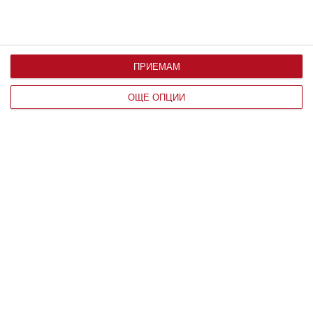
ПРИЕМАМ
ОЩЕ ОПЦИИ
Здраве
Вените не обичат жегата
Над 25 градуса стените им се отпускат и раздуват
06 август 2026 г.