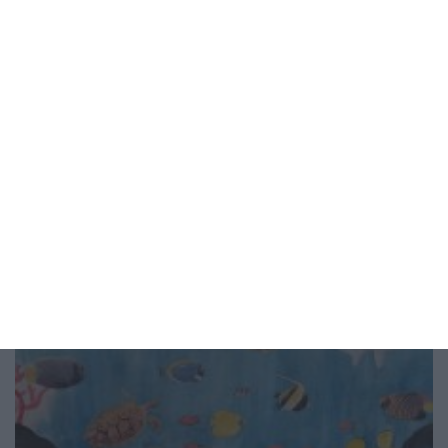
Заедно
Признай, че не си готов да станеш
баща
Живеете заедно? Това не значи нищо
04 август 2026 г.
Рисунка на деня