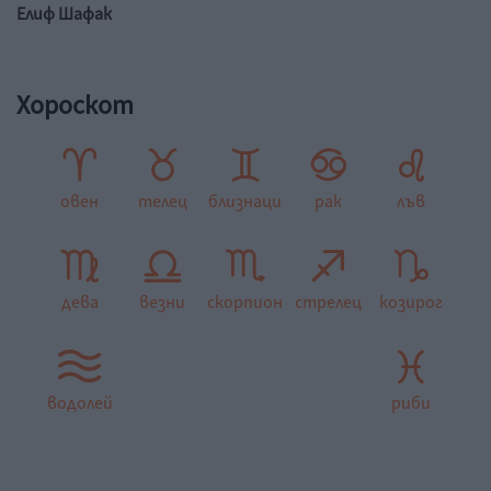
Елиф Шафак
Хороскот
овен
телец
близнаци
рак
лъв
дева
везни
скорпион
стрелец
козирог
водолей
риби