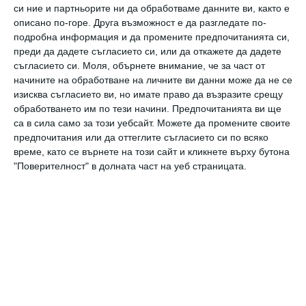
почина след усложнения и тежка
си ние и партньорите ни да обработваме данните ви, както е
описано по-горе. Друга възможност е да разгледате по-
бронхопневмония.
подробна информация и да промените предпочитанията си,
преди да дадете съгласието си, или да откажете да дадете
съгласието си.
Моля, обърнете внимание, че за част от
начините на обработване на личните ви данни може да не се
изисква съгласието ви, но имате право да възразите срещу
обработването им по тези начини. Предпочитанията ви ще
са в сила само за този уебсайт. Можете да промените своите
предпочитания или да оттеглите съгласието си по всяко
време, като се върнете на този сайт и кликнете върху бутона
"Поверителност" в долната част на уеб страницата.
грип
училища
смърт
усложнения
Здраве
Ако човек сам не се защити от грипа, няма
как държавата да го опази