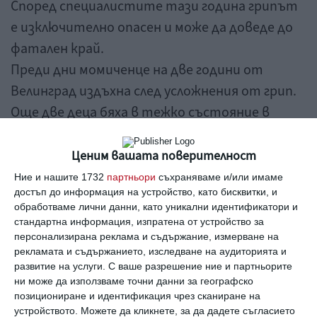
Според специалистите тази година грипът
е изключително опасен и може да доведе до
фатален край.
Преди дни момиченце на две години от
Велинград издъхна след усложнения от грип.
Още две деца бяха в тежко състояние в
болницата в Пазарджик.
Детето е развило пневмония след грипа. То е
Ценим вашата поверителност
било докарано от лечебно заведение във
Ние и нашите 1732
партньори
съхраняваме и/или имаме
достъп до информация на устройство, като бисквитки, и
Велинград в изключително тежко
обработваме лични данни, като уникални идентификатори и
състояние. Това е трета жертва на грипа в
стандартна информация, изпратена от устройство за
Пазарджик. От началото на грипната
персонализирана реклама и съдържание, измерване на
рекламата и съдържанието, изследване на аудиторията и
епидемия в болницата в пазарджик са
развитие на услуги.
С ваше разрешение ние и партньорите
починали двама мъже - на 42 и 62-години.
ни може да използваме точни данни за географско
позициониране и идентификация чрез сканиране на
Преди дни в Благоевград 5-годишно дете
устройството. Можете да кликнете, за да дадете съгласието