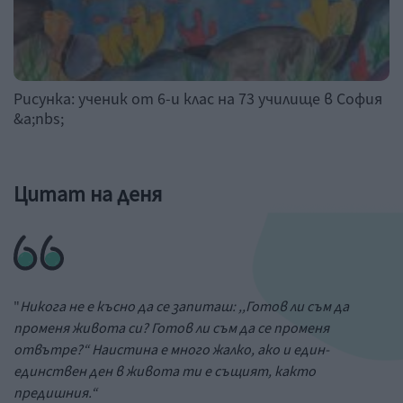
Рисунка: ученик от 6-и клас на 73 училище в София
&a;nbs;
Цитат на деня
"
Никога не е късно да се запиташ: ,,Готов ли съм да
променя живота си? Готов ли съм да се променя
отвътре?“ Наистина е много жалко, ако и един-
единствен ден в живота ти е същият, както
предишния.“