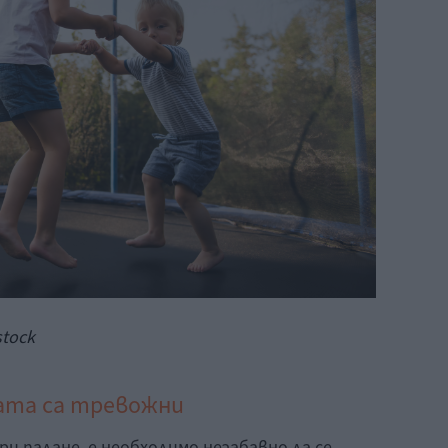
stock
ата са тревожни
ри падане, е необходимо незабавно да се