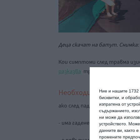
Деца скачат на батут. Снимка: 
Кои симптоми след травма из
разказва
травматолог-ортопе
Необходима е незабавн
Ние и нашите 1732
бисквитки, и обраб
изпратена от устро
ако след падане детето:
съдържанието, изсл
ни може да използв
- има гадене и главоболие, осо
устройството. Може
данните ви, както 
промените предпочи