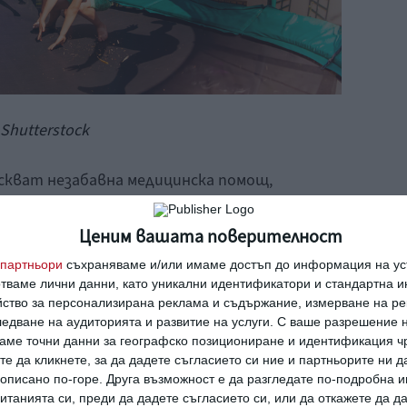
Shutterstock
искват незабавна медицинска помощ,
д.
Ценим вашата поверителност
а медицинска помощ,
партньори
съхраняваме и/или имаме достъп до информация на уст
отваме лични данни, като уникални идентификатори и стандартна 
йство за персонализирана реклама и съдържание, измерване на ре
едване на аудиторията и развитие на услуги.
С ваше разрешение н
аме точни данни за географско позициониране и идентификация ч
бено ако тези семптоми се засилят;
те да кликнете, за да дадете съгласието си ние и партньорите ни 
е описано по-горе. Друга възможност е да разгледате по-подробна
танията си, преди да дадете съгласието си, или да откажете да д