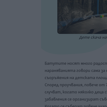
Дете скача на
Батутите носят много радост
нараняванията говори сама за с
съоръжения на детската площ
Според проучвания, повече от
случват, когато няколко деца 
забавления се организират съв
Когато се съберат повече хлап