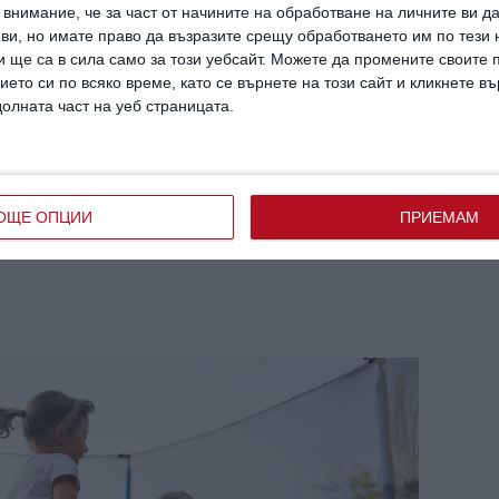
внимание, че за част от начините на обработване на личните ви д
 ви, но имате право да възразите срещу обработването им по тези 
чително подуто, а кожата е променила
 ще са в сила само за този уебсайт. Можете да промените своите
ието си по всяко време, като се върнете на този сайт и кликнете в
долната част на уеб страницата.
жи ръката или крака, страхува се да стъпи);
ъцете, краката или гърба (за да се изключат
ОЩЕ ОПЦИИ
ПРИЕМАМ