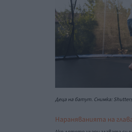
Деца на батут. Снимка: Shutter
Нараняванията на глав
Ако детето удари главата си п