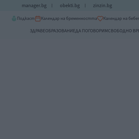
manager.bg
obekti.bg
zinzin.bg
Подкаст
Календар на бременността
Календар на беб
ЗДРАВЕ
ОБРАЗОВАНИЕ
ДА ПОГОВОРИМ
СВОБОДНО ВР