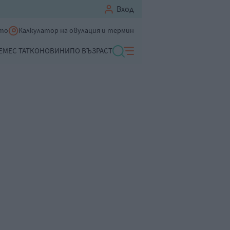
Вход
ето
Калкулатор на овулация и термин
ЕМЕ
С ТАТКО
НОВИНИ
ПО ВЪЗРАСТ