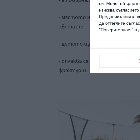
- е повърнало (дори веднъж);
си.
Моля, обърнете 
изисква съгласието
- мястото на нараняване е зна
Предпочитанията ви
да оттеглите съглас
цвета си;
"Поверителност" в 
- детето щади крайника (не дви
- оплаква се от силна болка в р
фрактури).