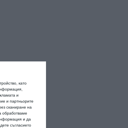
ройство, като
информация,
кламата и
ие и партньорите
рез сканиране на
да обработваме
 информация и да
адете съгласието