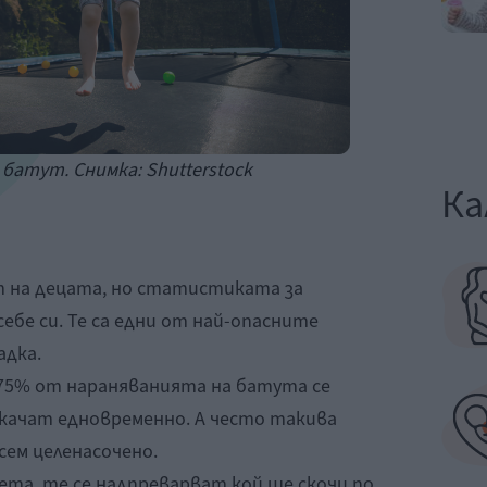
 батут. Снимка: Shutterstock
Ка
 на децата, но статистиката за
ебе си. Те са едни от най-опасните
адка.
 75% от нараняванията на батута се
скачат едновременно. А често такива
сем целенасочено.
ета, те се надпреварват кой ще скочи по