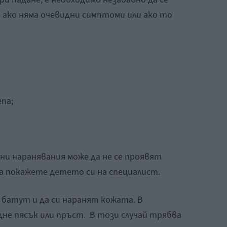
 ако няма очевидни симптоми или ако то
па;
зни наранявания може да не се проявят
да покажете детето си на специалист.
 батут и да си наранят кожата. В
не пясък или пръст. В този случай трябва