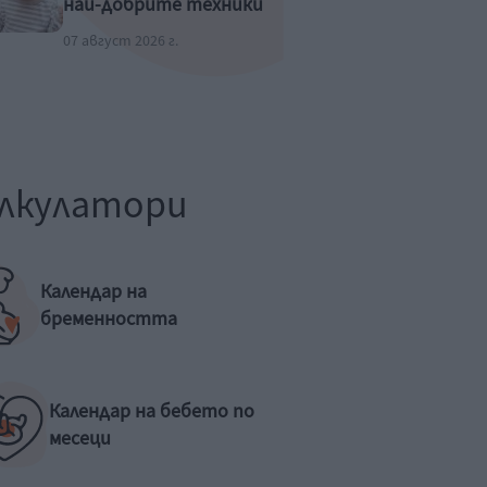
най-добрите техники
07 август 2026 г.
лкулатори
Календар на
бременността
Календар на бебето по
месеци