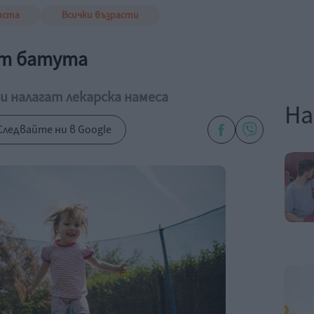
иста
Всички възрасти
от батута
 налагат лекарска намеса
На
Следвайте ни в Google