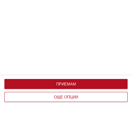
Здраве
Как да предпазим детето от
прегряване
06 август 2026 г.
Калкулатори
ПРИЕМАМ
Календар на бременността
ОЩЕ ОПЦИИ
Календар на бебето по месеци