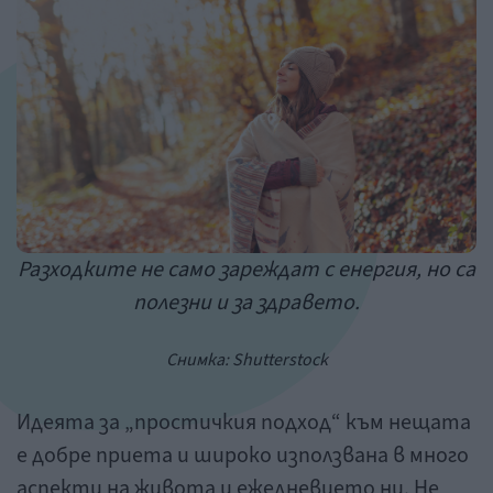
Разходките не само зареждат с енергия, но са
полезни и за здравето.
Снимка: Shutterstock
Идеята за „простичкия подход“ към нещата
е добре приета и широко използвана в много
аспекти на живота и ежедневието ни. Не