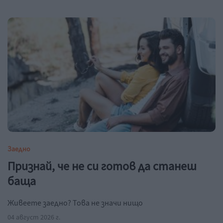
Заедно
Признай, че не си готов да станеш
баща
Живеете заедно? Това не значи нищо
04 август 2026 г.