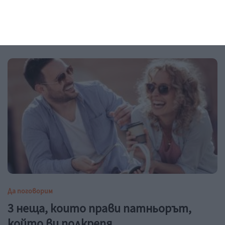
6 начина да облекчи отоците и състоянието си
05 август 2026 г.
Да поговорим
3 неща, които прави патньорът,
който ви подкрепя