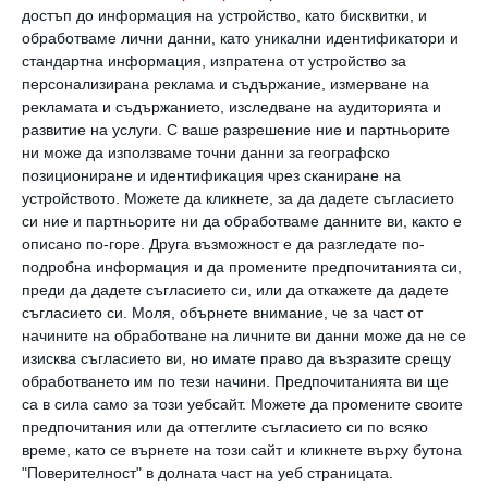
статия е за теб! А решението е – разходка!
достъп до информация на устройство, като бисквитки, и
обработваме лични данни, като уникални идентификатори и
Ето защо дори и кратките, ежедневни
стандартна информация, изпратена от устройство за
разходки, могат значително да подобрят
персонализирана реклама и съдържание, измерване на
рекламата и съдържанието, изследване на аудиторията и
физическото ти състояние и здравето ти в
развитие на услуги.
С ваше разрешение ние и партньорите
дългосрочен план:
ни може да използваме точни данни за географско
позициониране и идентификация чрез сканиране на
устройството. Можете да кликнете, за да дадете съгласието
Разходка или бягане – кое е по-
си ние и партньорите ни да обработваме данните ви, както е
описано по-горе. Друга възможност е да разгледате по-
подробна информация и да промените предпочитанията си,
здравословно
преди да дадете съгласието си, или да откажете да дадете
съгласието си.
Моля, обърнете внимание, че за част от
Разликата между „полезни здравословни
начините на обработване на личните ви данни може да не се
навици“ и „полезни навици за отслабване“ е
изисква съгласието ви, но имате право да възразите срещу
обработването им по тези начини. Предпочитанията ви ще
една от най-трудните за разбиране здравни
са в сила само за този уебсайт. Можете да промените своите
концепции, поне в моя опит с хора и клиенти
предпочитания или да оттеглите съгласието си по всяко
време, като се върнете на този сайт и кликнете върху бутона
през годините. Това, че нещо е здравословно,
"Поверителност" в долната част на уеб страницата.