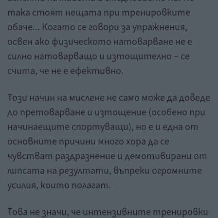
така стоят нещата при тренировките
обаче... Когато се говори за упражнения,
освен ако физическото натоварване не е
силно натоварващо и изтощително – се
счита, че не е ефективно.
Този начин на мислене не само може да доведе
до претоварване и изтощение (особено при
начинаещите спортуващи), но е и една от
основните причини много хора да се
чувстват раздразнение и демотивирани от
липсата на резултати, въпреки огромните
усилия, които полагат.
Това не значи, че интензивните тренировки