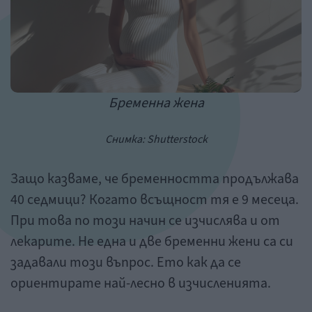
Бременна жена
Снимка: Shutterstock
Защо казваме, че бременността продължава
40 седмици? Когато всъщност тя е 9 месеца.
При това по този начин се изчислява и от
лекарите. Не една и две бременни жени са си
задавали този въпрос. Ето как да се
ориентирате най-лесно в изчисленията.