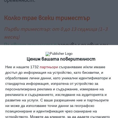
бременност.
Колко трае всеки триместър
Първи триместър: от 0 до 13 седмица (1–3
месец)
Първият триместър
започва с първия ден
от последната менструация (все още няма
Ценим вашата поверителност
бременност) и завършва с последния ден от
Ние и нашите 1732
партньори
съхраняваме и/или имаме
13-та седмица. По време на последната
достъп до информация на устройство, като бисквитки, и
менструация (която ще бъде последна за
обработваме лични данни, като уникални идентификатори и
известно време), матката се подготвя за
стандартна информация, изпратена от устройство за
персонализирана реклама и съдържание, измерване на
овулация, а тялото - за бременност, така че
рекламата и съдържанието, изследване на аудиторията и
технически може да се започне броенето от
развитие на услуги.
С ваше разрешение ние и партньорите
ни може да използваме точни данни за географско
този момент.
позициониране и идентификация чрез сканиране на
устройството. Можете да кликнете, за да дадете съгласието