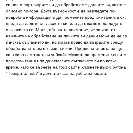
Втори триместър: от 14 до 27 седмица (4-7
си ние и партньорите ни да обработваме данните ви, както е
описано по-горе. Друга възможност е да разгледате по-
месец)
подробна информация и да промените предпочитанията си,
Този триместър стартира в началото на
преди да дадете съгласието си, или да откажете да дадете
съгласието си.
Моля, обърнете внимание, че за част от
14-та седмица след последната менструация
начините на обработване на личните ви данни може да не се
и продължава до 27-та седмица от
изисква съгласието ви, но имате право да възразите срещу
бременността.
обработването им по тези начини. Предпочитанията ви ще
са в сила само за този уебсайт. Можете да промените своите
предпочитания или да оттеглите съгласието си по всяко
Трети триместър: от 28 до 40 седмица (7-9
време, като се върнете на този сайт и кликнете върху бутона
"Поверителност" в долната част на уеб страницата.
месец)
Третият триместър започва в началото на
28-та седмица след последната менструация
и завършва с раждането на бебето.
Разбира се, тези изчисления важат за
доносена бременност. Понякога раждането