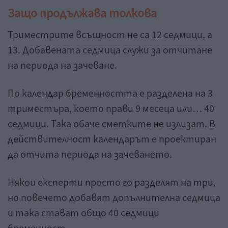
Защо продължава толкова
Триместрите всъщност не са 12 седмици, а
13. Добавената седмица служи за отчитане
на периода на зачеване.
По календар бременността е разделена на 3
триместъра, което прави 9 месеца или… 40
седмици. Така обаче сметките не излизат. В
действителност календарът е проектиран
да отчита периода на зачеването.
Някои експерти просто го разделят на три,
но повечето добавят допълнителна седмица
и така стават общо 40 седмици