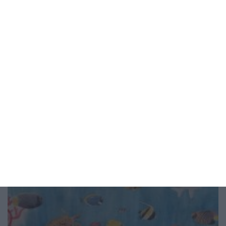
Здраве
Как да предпазим детето от
прегряване
4 правила за всеки ден - на вилата и на море
06 август 2026 г.
Рисунка на деня