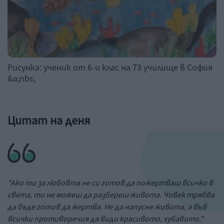
Рисунка: ученик от 6-и клас на 73 училище в София
&a;nbs;
Цитат на деня
"Ако ти за любовта не си готов да пожертваш всичко в
света, ти не можеш да разбереш живота. Човек трябва
да бъде готов да жертва. Не да напусне живота, а във
всички противоречия да види красивото, хубавото."