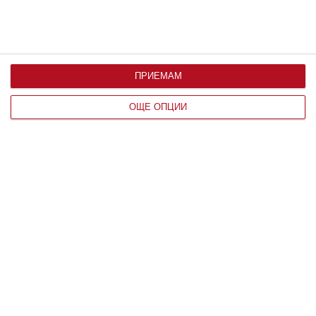
ПРИЕМАМ
ОЩЕ ОПЦИИ
Здраве
Жега и безсъние мъчат бременната
Съвети от жени, намерили решение
08 август 2026 г.