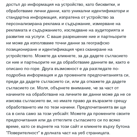
дърпа майка си и подава ръчички, иска да ходи
достъп до информация на устройство, като бисквитки, и
обработваме лични данни, като уникални идентификатори и
навсякъде ...
стандартна информация, изпратена от устройство за
персонализирана реклама и съдържание, измерване на
рекламата и съдържанието, изследване на аудиторията и
развитие на услуги.
С ваше разрешение ние и партньорите
ни може да използваме точни данни за географско
позициониране и идентификация чрез сканиране на
устройството. Можете да кликнете, за да дадете съгласието
си ние и партньорите ни да обработваме данните ви, както е
описано по-горе. Друга възможност е да разгледате по-
подробна информация и да промените предпочитанията си,
преди да дадете съгласието си, или да откажете да дадете
съгласието си.
Моля, обърнете внимание, че за част от
начините на обработване на личните ви данни може да не се
изисква съгласието ви, но имате право да възразите срещу
обработването им по тези начини. Предпочитанията ви ще
са в сила само за този уебсайт. Можете да промените своите
предпочитания или да оттеглите съгласието си по всяко
Бебе, което се държи с една ръка за майка си
време, като се върнете на този сайт и кликнете върху бутона
и ходи. Снимка: Getty
"Поверителност" в долната част на уеб страницата.