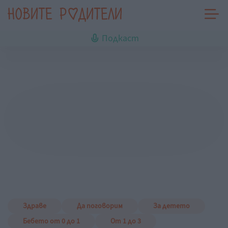
Подкаст
Здраве
Да поговорим
За детето
Бебето от 0 до 1
От 1 до 3