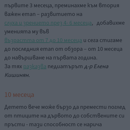
първите 3 месеца, преминахме към втория
важен етап – развитието на
слуха и зрението през 4- 6 месеца
, добавихме
уменията му във
възрастта от 7 до 10 месеца
и сега стигаме
до последния етап от обзора – от 10 месеца
до навършване на първата година.
За тях
разказва
педиатърът
д-р Елена
Кишинян.
10 месеца
Детето вече може бързо да премести поглед
от птиците на дървото до собствените си
пръсти - тази способност се нарича