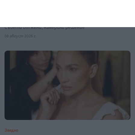
Здраве
Жега и безсъние мъчат бременната
Съвети от жени, намерили решение
08 август 2026 г.
Заедно