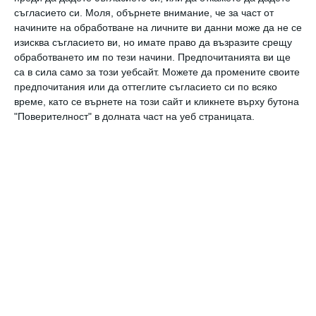
съгласието си.
Моля, обърнете внимание, че за част от
начините на обработване на личните ви данни може да не се
изисква съгласието ви, но имате право да възразите срещу
Да поговорим
обработването им по тези начини. Предпочитанията ви ще
Как да отгледаме дете без комплекси
са в сила само за този уебсайт. Можете да промените своите
предпочитания или да оттеглите съгласието си по всяко
време, като се върнете на този сайт и кликнете върху бутона
"Поверителност" в долната част на уеб страницата.
Да поговорим
За наказанията
Още от
Здраве
15 съвета за по-
К
здравословен начин
д
на живот
п