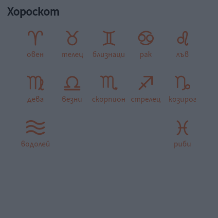
Хороскот
овен
телец
близнаци
рак
лъв
дева
везни
скорпион
стрелец
козирог
водолей
риби