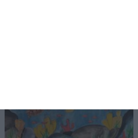
който ви подкрепя
Проверете дали това се случва с вашата връзка
05 август 2026 г.
Рисунка на деня