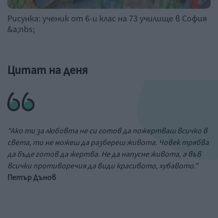
Рисунка: ученик от 6-и клас на 73 училище в София
&a;nbs;
Цитат на деня
"Ако ти за любовта не си готов да пожертваш всичко в
света, ти не можеш да разбереш живота. Човек трябва
да бъде готов да жертва. Не да напусне живота, а във
всички противоречия да види красивото, хубавото."
Петър Дънов