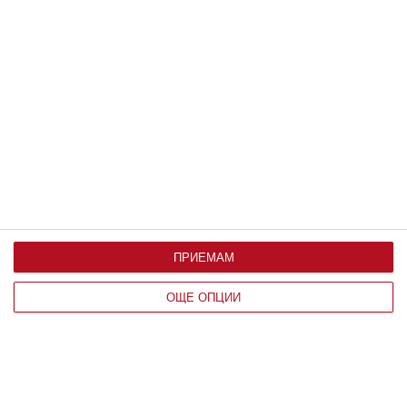
Заедно
Чиния с пръжки събира Асен Блатечки
с любовта на живота му
Актьорът разказа как комично са се запознали
07 август 2026 г.
ПРИЕМАМ
ОЩЕ ОПЦИИ