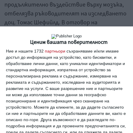
продължително въздействие върху мозъка,
отбелязва ръководителят на изследването
доц. Томас Шефийлд. В отговор на
родителската жестокост в организма на
детето възникват негативни биологични
Ценим вашата поверителност
реакции – хормонални проблеми, възпаления,
Ние и нашите 1732
партньори
съхраняваме и/или имаме
проблеми със сърдечно-съдовата система.
достъп до информация на устройство, като бисквитки, и
обработваме лични данни, като уникални идентификатори и
стандартна информация, изпратена от устройство за
Промените в теглото не се проявявали през
персонализирана реклама и съдържание, измерване на
подрастващия етап на развитието, а
рекламата и съдържанието, изследване на аудиторията и
развитие на услуги.
С ваше разрешение ние и партньорите
възниквали после и продължавали на младини,
ни може да използваме точни данни за географско
именно когато децата са напуснали
позициониране и идентификация чрез сканиране на
устройството. Можете да кликнете, за да дадете съгласието
семейното огнище.
си ние и партньорите ни да обработваме данните ви, както е
описано по-горе. Друга възможност е да разгледате по-
Надя Горанова
подробна информация и да промените предпочитанията си,
затлъстяване
грубост
дете
преди да дадете съгласието си, или да откажете да дадете