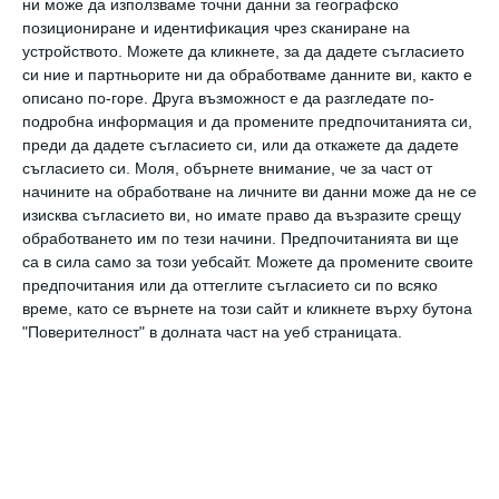
като умерено физическо упражнение,
ни може да използваме точни данни за географско
позициониране и идентификация чрез сканиране на
заключават Бърк и Тан, които наричат
устройството. Можете да кликнете, за да дадете съгласието
лекарствената форма на смеха Laughercise©.
си ние и партньорите ни да обработваме данните ви, както е
описано по-горе. Друга възможност е да разгледате по-
Лекарството подобрява настроението,
подробна информация и да промените предпочитанията си,
намалява хормоните на стреса, снижава
преди да дадете съгласието си, или да откажете да дадете
съгласието си.
Моля, обърнете внимание, че за част от
кръвното налягане и лошия холестерол и
начините на обработване на личните ви данни може да не се
увеличава добрия (HDL).
изисква съгласието ви, но имате право да възразите срещу
обработването им по тези начини. Предпочитанията ви ще
са в сила само за този уебсайт. Можете да промените своите
Медиците са стигнали до изводите си след
предпочитания или да оттеглите съгласието си по всяко
експеримент, в който участниците
време, като се върнете на този сайт и кликнете върху бутона
трябвало да гледат комедийни и
"Поверителност" в долната част на уеб страницата.
стресиращи програми. Започвали с
касапницата от първите 20 минути на
филма "Спасяването на редник Райън".
Смешното лекарство било по избор на