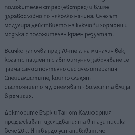
положителен стрес (евстрес) и влияе
здравословно по няколко начина. Смехът
модулира действието на ключови хормони и
мозъка с положителен краен резултат.
Всичко започва през 70-те г. на миналия век,
когато пациент с автоимунно заболяване се
заема самостоятелно със смехотерапия.
Специалистите, които следят
състоянието му, онемяват - болестта влиза
в ремисия.
Докторите Бърк и Тан от Калифорния
продължават изследванията в тази посока
вече 20 г. И твърдо установяват, че