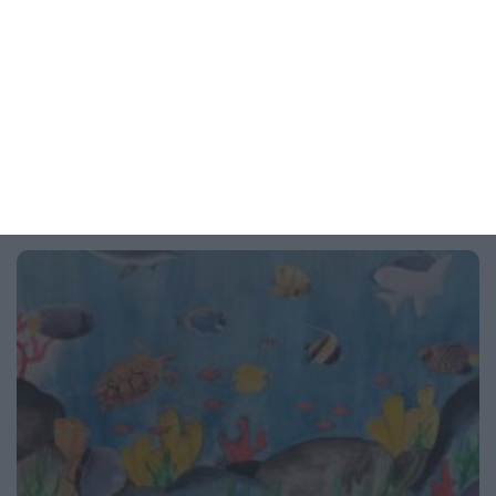
баща
Живеете заедно? Това не значи нищо
04 август 2026 г.
Рисунка на деня