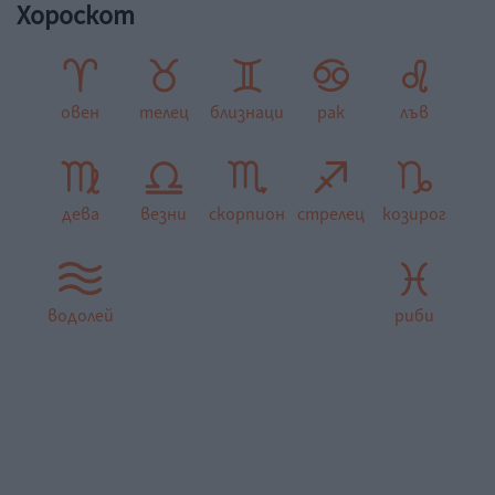
Хороскот
овен
телец
близнаци
рак
лъв
дева
везни
скорпион
стрелец
козирог
водолей
риби