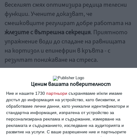
веселият смях оптимизира редица телесни
функции. Учените доказват, че
смешковците регулират добре работата на
жлезите с вътрешна секреция
. Приятното
упражнение води до спадане на равнищата
на кортизол и епинефрин в кръвта - с
резултат понижаване на стреса.
Смехът влияе благотворно и на
имунната
Ценим вашата поверителност
система
, като увеличава производството
Ние и нашите 1730
партньори
съхраняваме и/или имаме
на антитела и активира защитните клетки
достъп до информация на устройство, като бисквитки, и
на организма - онези, които се борят с
обработваме лични данни, като уникални идентификатори и
раковите клетки.
стандартна информация, изпратена от устройство за
персонализирана реклама и съдържание, измерване на
рекламата и съдържанието, изследване на аудиторията и
Повтарящият се смях действа на
тялото
развитие на услуги.
С ваше разрешение ние и партньорите