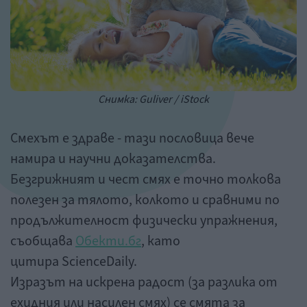
Снимка: Guliver / iStock
Смехът е здраве - тази пословица вече
намира и научни доказателства.
Безгрижният и чест смях е точно толкова
полезен за тялото, колкото и сравними по
продължителност физически упражнения,
съобщава
Обекти.бг
, като
цитира ScienceDaily.
Изразът на искрена радост (за разлика от
ехидния или насилен смях) се смята за