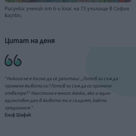
Рисунка: ученик от 6-и клас на 73 училище в София
&a;nbs;
Цитат на деня
"
Никога не е късно да се запиташ: ,,Готов ли съм да
променя живота си? Готов ли съм да се променя
отвътре?“ Наистина е много жалко, ако и един-
единствен ден в живота ти е същият, както
предишния.“
Елиф Шафак