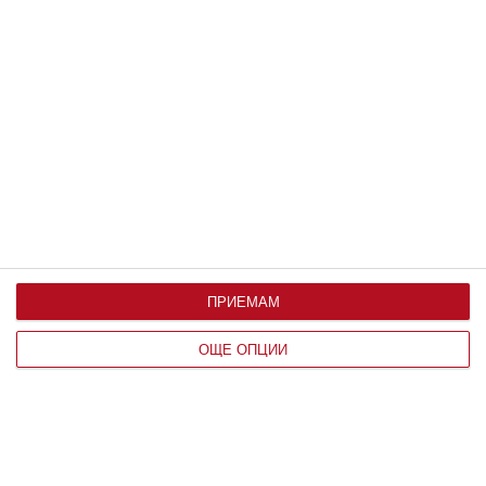
Здраве
Как да предпазим детето от
прегряване
4 правила за всеки ден - на вилата и на море
06 август 2026 г.
ПРИЕМАМ
ОЩЕ ОПЦИИ