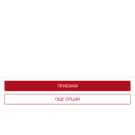
Какви са нормите месец по месец и на какво може
да се дължат отклоненията от тях
07 август 2019 г.
ПРИЕМАМ
ОЩЕ ОПЦИИ
Здраве
9 ранни признака на аутизъм