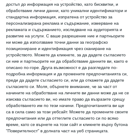
достъп до информация на устройство, като бисквитки, и
адренокортикотропен хормон, който също
обработваме лични данни, като уникални идентификатори и
така увеличава синтеза на меланин. А той
стандартна информация, изпратена от устройство за
персонализирана реклама и съдържание, измерване на
диктува високата чувствителност към
рекламата и съдържанието, изследване на аудиторията и
слънцето.
развитие на услуги.
С ваше разрешение ние и партньорите
ни може да използваме точни данни за географско
Меланоцитите стават хиперактивни.
позициониране и идентификация чрез сканиране на
В резултат на това пигментът се отлага
устройството. Можете да кликнете, за да дадете съгласието
там, където тъканта е най-плътна – линеа
си ние и партньорите ни да обработваме данните ви, както е
описано по-горе. Друга възможност е да разгледате по-
алба.
подробна информация и да промените предпочитанията си,
преди да дадете съгласието си, или да откажете да дадете
съгласието си.
Моля, обърнете внимание, че за част от
При някои жени се явява, при други -
начините на обработване на личните ви данни може да не се
изисква съгласието ви, но имате право да възразите срещу
обработването им по тези начини. Предпочитанията ви ще
не
са в сила само за този уебсайт. Можете да промените своите
предпочитания или да оттеглите съгласието си по всяко
Това е генетична черта. Ивицата няма да се
време, като се върнете на този сайт и кликнете върху бутона
появи, ако:
"Поверителност" в долната част на уеб страницата.