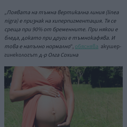
„Появата на тъмна вертикална линия (linea
nigra) е признак на хиперпигментация. Тя се
среща при 90% от бременните. При някои е
бледа, докато при други е тъмнокафява. И
това е напълно нормално
“,
обяснява
акушер-
гинекологът
д-р Олга Сохина