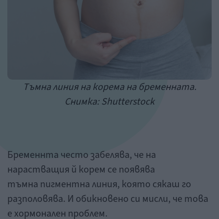
Тъмна линия на корема на бременната.
Снимка: Shutterstock
Бременнта често забелява, че на
нарастващия й корем се появява
тъмна пигментна линия, която сякаш го
разполовява. И обикновено си мисли, че това
е хормонален проблем.