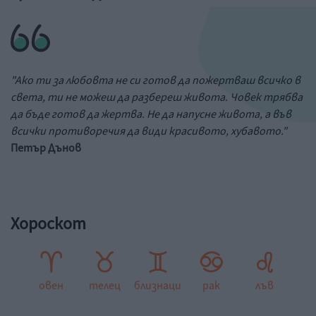
"Ако ти за любовта не си готов да пожертваш всичко в
света, ти не можеш да разбереш живота. Човек трябва
да бъде готов да жертва. Не да напусне живота, а във
всички противоречия да види красивото, хубавото."
Петър Дънов
Хороскот
овен
телец
близнаци
рак
лъв