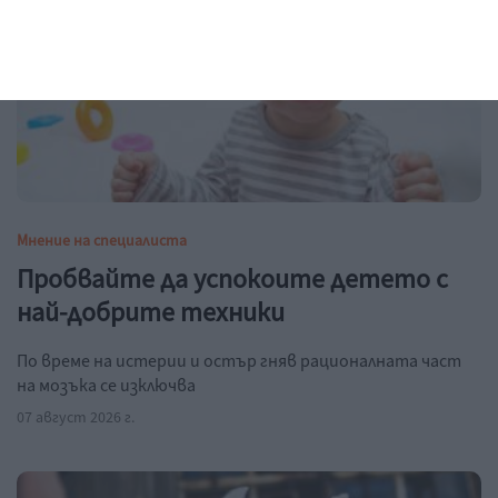
Мнение на специалиста
Пробвайте да успокоите детето с
най-добрите техники
По време на истерии и остър гняв рационалната част
на мозъка се изключва
07 август 2026 г.