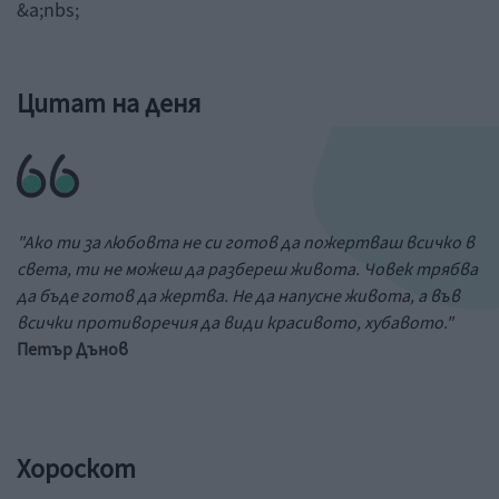
&a;nbs;
Цитат на деня
"Ако ти за любовта не си готов да пожертваш всичко в
света, ти не можеш да разбереш живота. Човек трябва
да бъде готов да жертва. Не да напусне живота, а във
всички противоречия да види красивото, хубавото."
Петър Дънов
Хороскот