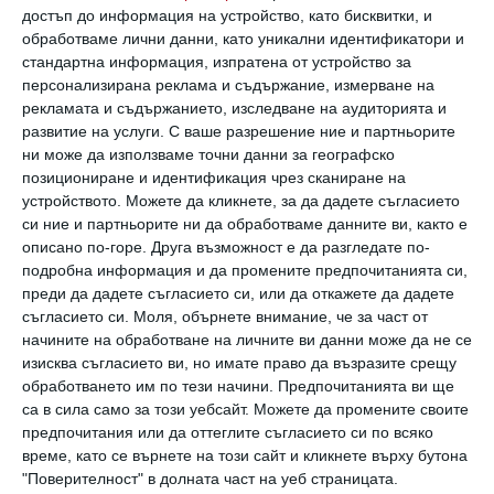
общото ви бъдеще.
достъп до информация на устройство, като бисквитки, и
обработваме лични данни, като уникални идентификатори и
стандартна информация, изпратена от устройство за
Възможно е в тези отношения нещо да не ви
персонализирана реклама и съдържание, измерване на
достига и този дефицит да се изразява в
рекламата и съдържанието, изследване на аудиторията и
развитие на услуги.
С ваше разрешение ние и партньорите
тревожни усещания, които описвате като
ни може да използваме точни данни за географско
„
не ми дават мира“.
Какво ви кара да се
позициониране и идентификация чрез сканиране на
устройството. Можете да кликнете, за да дадете съгласието
съмнявате, че тази жена е с вас само заради
си ние и партньорите ни да обработваме данните ви, както е
детето?
описано по-горе. Друга възможност е да разгледате по-
подробна информация и да промените предпочитанията си,
преди да дадете съгласието си, или да откажете да дадете
Какво не е наред? Какво е първото нещо,
съгласието си.
Моля, обърнете внимание, че за част от
което идва на ум за връзката ви
, щом в
начините на обработване на личните ви данни може да не се
изисква съгласието ви, но имате право да възразите срещу
момента се притеснявате за своята
обработването им по тези начини. Предпочитанията ви ще
неприязън към момчето?
са в сила само за този уебсайт. Можете да промените своите
предпочитания или да оттеглите съгласието си по всяко
време, като се върнете на този сайт и кликнете върху бутона
Психиката е устроена така, че се опитва да
"Поверителност" в долната част на уеб страницата.