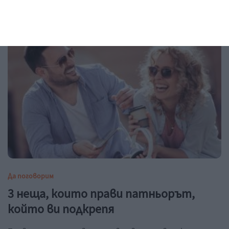
6 начина да облекчи отоците и състоянието си
05 август 2026 г.
Да поговорим
3 неща, които прави патньорът,
който ви подкрепя