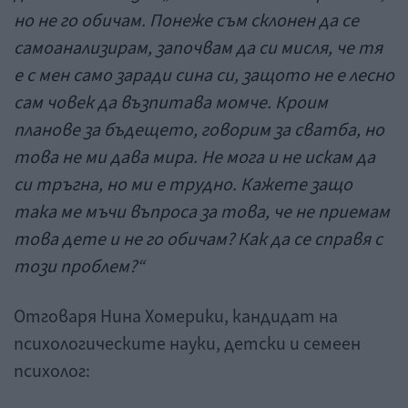
но не го обичам. Понеже съм склонен да се
самоанализирам, започвам да си мисля, че тя
е с мен само заради сина си, защото не е лесно
сам човек да възпитава момче. Кроим
планове за бъдещето, говорим за сватба, но
това не ми дава мира. Не мога и не искам да
си тръгна, но ми е трудно. Кажете защо
така ме мъчи въпроса за това, че не приемам
това дете и не го обичам? Как да се справя с
този проблем?“
Отговаря Нина Хомерики, кандидат на
психологическите науки, детски и семеен
психолог: