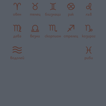
овен
телец
близнаци
рак
лъв
дева
везни
скорпион
стрелец
козирог
водолей
риби