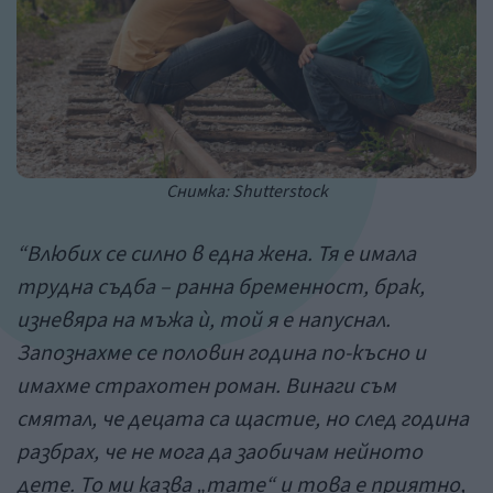
Снимка: Shutterstock
“
Влюбих се силно в една жена. Тя е имала
трудна съдба – ранна бременност, брак,
изневяра на мъжа ѝ, той я е напуснал.
Запознахме се половин година по-късно и
имахме страхотен роман. Винаги съм
смятал, че децата са щастие, но след година
разбрах, че не мога да заобичам нейното
дете. То ми казва „тате“ и това е приятно,