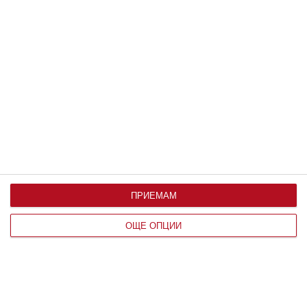
Здраве
Ужас: детето има глисти
Как да разпознаем паразитите и какво може да
направим
21 юни 2020 г.
ПРИЕМАМ
ОЩЕ ОПЦИИ