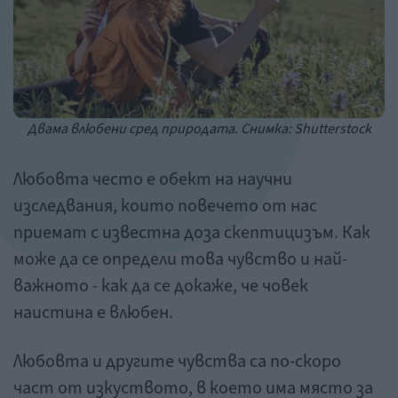
Двама влюбени сред природата. Снимка: Shutterstock
Любовта често е обект на научни
изследвания, които повечето от нас
приемат с известна доза скептицизъм. Как
може да се определи това чувство и най-
важното - как да се докаже, че човек
наистина е влюбен.
Любовта и другите чувства са по-скоро
част от изкуството, в което има място за