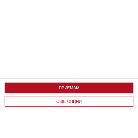
Календар на бебето по месеци
Калкулатор на овулация и термин
Вижте още
ПРИЕМАМ
ОЩЕ ОПЦИИ