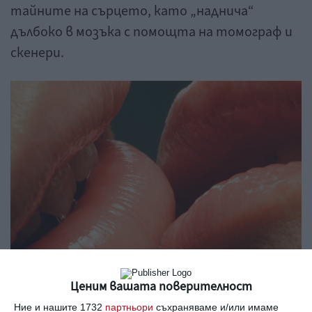
тайните на сърцето, като „наднича“
дълбоко в мозъка с помощта на томограф и
скенери.
Ценим вашата поверителност
Ние и нашите 1732
партньори
съхраняваме и/или имаме