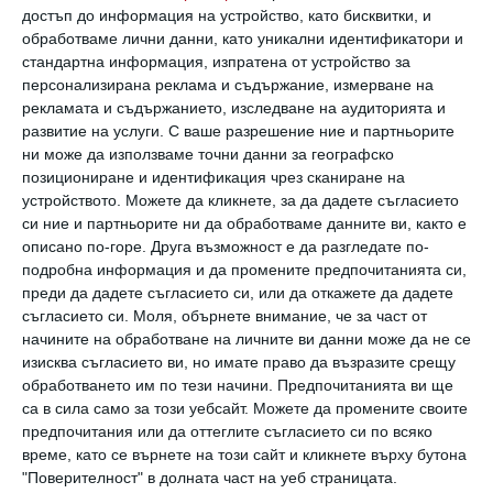
Страстна целувка. Снимка: Getty
достъп до информация на устройство, като бисквитки, и
обработваме лични данни, като уникални идентификатори и
стандартна информация, изпратена от устройство за
Така Качиоло успява да докаже невероятни и
персонализирана реклама и съдържание, измерване на
любопитни неща. Невроложката обобщава
рекламата и съдържанието, изследване на аудиторията и
резултатите от своите научни открития,
развитие на услуги.
С ваше разрешение ние и партньорите
ни може да използваме точни данни за географско
добавя личен опит и пише книгата
„Където
позициониране и идентификация чрез сканиране на
се ражда любовта. Неврология за това как
устройството. Можете да кликнете, за да дадете съгласието
си ние и партньорите ни да обработваме данните ви, както е
избираме и не се избираме един друг”
описано по-горе. Друга възможност е да разгледате по-
В нея тя разказва за различните видове
подробна информация и да промените предпочитанията си,
преди да дадете съгласието си, или да откажете да дадете
любов: любов към работата, хобита,
съгласието си.
Моля, обърнете внимание, че за част от
майчина обич, но основният ѝ акцент е върху
начините на обработване на личните ви данни може да не се
романтичните отношения.
изисква съгласието ви, но имате право да възразите срещу
обработването им по тези начини. Предпочитанията ви ще
са в сила само за този уебсайт. Можете да промените своите
Ето няколко любопитни факта
предпочитания или да оттеглите съгласието си по всяко
време, като се върнете на този сайт и кликнете върху бутона
"Поверителност" в долната част на уеб страницата.
1. Любовта активира дванадесет области