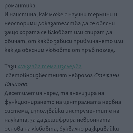
романтика.
И наистина, как може с научни термини и
неоспорими доказателства да се обясни
защо хората се влюбват или спират да
обичат, от какво зависи привличането или
как да обясним любовта от пръв поглед.
Тази
хлъзгава тема изследва
световноизвестният невролог
Стефани
Качиопо.
Десетилетия наред тя анализира на
функционирането на централната нервна
система, използвайки инструментите на
науката, за да дешифрира невронната
основа на любовта, буквално разкривайки