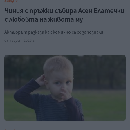
Заедно
Чиния с пръжки събира Асен Блатечки
с любовта на живота му
Актьорът разказа как комично са се запознали
07 август 2026 г.