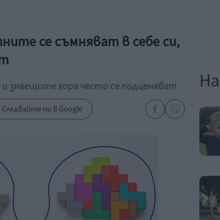
ите се съмняват в себе си,
ат
На
 знаещите хора често се подценяват
Следвайте ни в Google