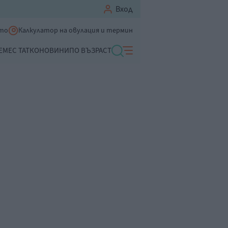
Вход
ето
Калкулатор на овулация и термин
ЕМЕ
С ТАТКО
НОВИНИ
ПО ВЪЗРАСТ