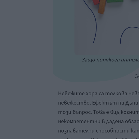
Защо понякога интел
Сн
Невежите хора са толкова нев
невежество. Ефектът на Дънин
този въпрос. Това е вид когни
некомпетентни в дадена обла
познавателни способности ка