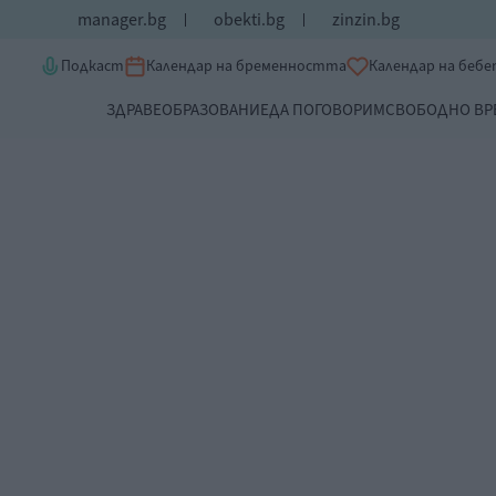
manager.bg
obekti.bg
zinzin.bg
Подкаст
Календар на бременността
Календар на беб
ЗДРАВЕ
ОБРАЗОВАНИЕ
ДА ПОГОВОРИМ
СВОБОДНО ВР