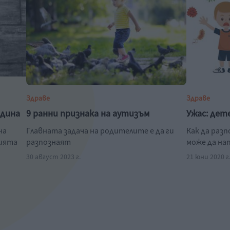
Здраве
Здраве
одина
9 ранни признака на аутизъм
Ужас: дет
на
Главната задача на родителите е да ги
Как да раз
нията
разпознаят
може да на
30 август 2023 г.
21 юни 2020 г