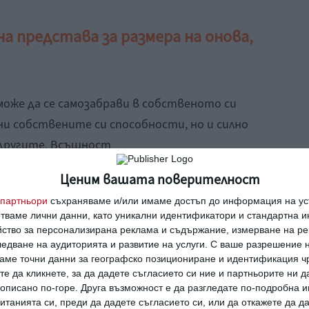
а представа за размера на онова,
 може да се самозабрави в собственото си
ни собствените си способности, но и силно
 другите. Всъщност
ора
често се подценяват – не възприемат
Ценим вашата поверителност
като нещо по-специално, защото очакват,
партньори
съхраняваме и/или имаме достъп до информация на уст
дори по-добри способности и знания за
отваме лични данни, като уникални идентификатори и стандартна 
йство за персонализирана реклама и съдържание, измерване на ре
едване на аудиторията и развитие на услуги.
С ваше разрешение н
аме точни данни за географско позициониране и идентификация ч
ра поговорката:
„Проблемът със света е, че
те да кликнете, за да дадете съгласието си ние и партньорите ни 
ени със съмнения, докато глупавите - с
е описано по-горе. Друга възможност е да разгледате по-подробна
танията си, преди да дадете съгласието си, или да откажете да д