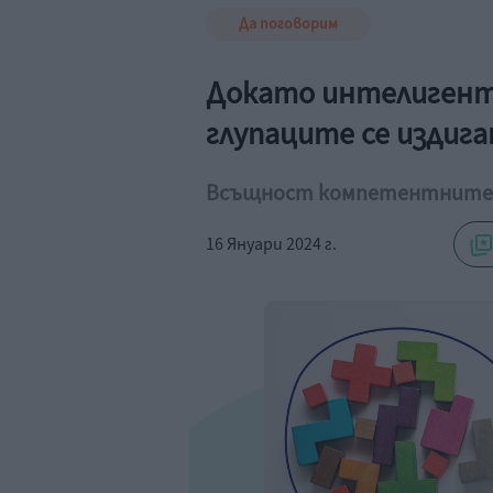
Да поговорим
Докато интелигентн
глупаците се издиг
Всъщност компетентните и
16 Януари 2024 г.