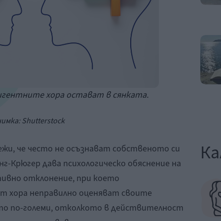
игентните хора остават в сянката.
имка: Shutterstock
Ка
ежи, че често не осъзнават собственото си
г-Крюгер дава психологическо обяснение на
тивно отклонение, при което
ст хора неправилно оценяват своите
то по-големи, отколкото в действителност