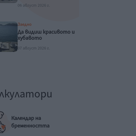
06 август 2026 г.
Заедно
Да видиш красивото и
хубавото
07 август 2026 г.
лкулатори
Календар на
бременността