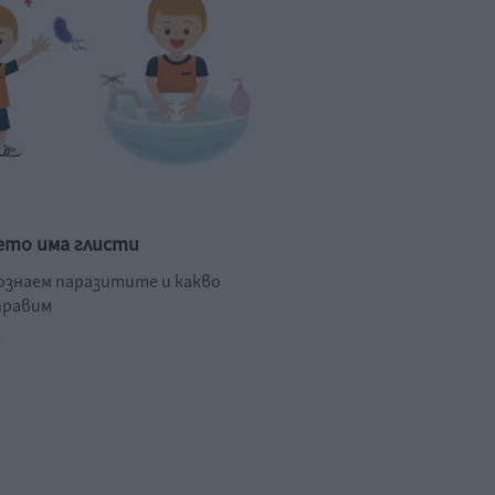
ето има глисти
познаем паразитите и какво
правим
.