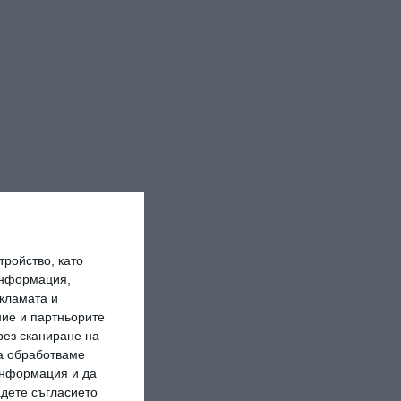
ройство, като
информация,
кламата и
ие и партньорите
рез сканиране на
да обработваме
 информация и да
адете съгласието