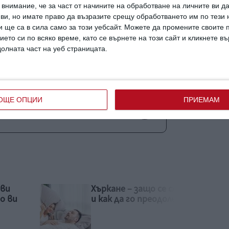
внимание, че за част от начините на обработване на личните ви д
 ви, но имате право да възразите срещу обработването им по тези 
 ще са в сила само за този уебсайт. Можете да промените своите
ието си по всяко време, като се върнете на този сайт и кликнете в
долната част на уеб страницата.
аци
просперират
причини
отговори
ОЩЕ ОПЦИИ
ПРИЕМАМ
уват от грешките си, а се учат
 случва
Детето не иска в
олеем
количката. Защо