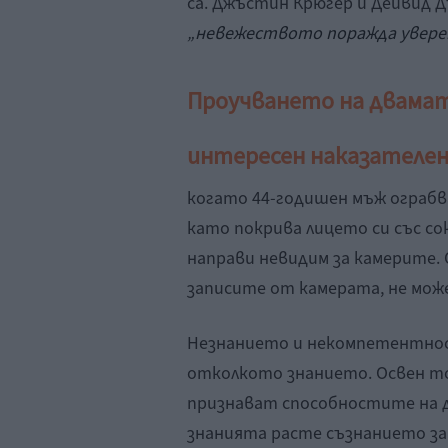
са. Джъстин Крюгер и Дейвид 
„невежеството поражда увере
Проучването на двамата
интересен наказателен 
когато 44-годишен мъж ограбва
като покрива лицето си със сок
направи невидим за камерите. 
записите от камерата, не може
Незнанието и некомпетентнос
отколкото знанието. Освен то
признават способностите на д
знанията расте съзнанието з