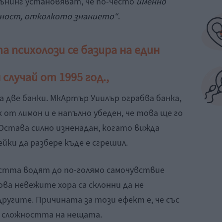
Дънинг установяват, че по-често
именно
ност, отколкото знанието“
.
 психолози се базира на един
случай от 1995 год.,
 две банки. МкАртър Уиилър ограбва банка,
 от лимон и е напълно убеден, че това ще го
Остава силно изненадан, когато вижда
йки да разбере къде е сгрешил.
тта водят до по-голямо самочувствие
ва невежите хора са склонни да не
ругите. Причината за този ефект е, че със
а сложността на нещата.