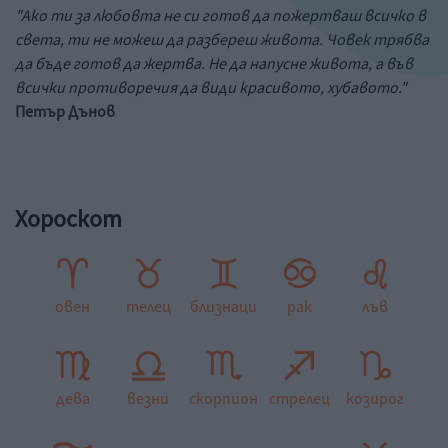
"Ако ти за любовта не си готов да пожертваш всичко в
света, ти не можеш да разбереш живота. Човек трябва
да бъде готов да жертва. Не да напусне живота, а във
всички противоречия да види красивото, хубавото."
Петър Дънов
Хороскот
овен
телец
близнаци
рак
лъв
дева
везни
скорпион
стрелец
козирог