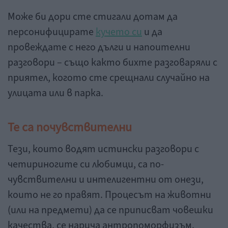
Може би дори сте стигали дотам да
персонифицирате
кучето си
и да
провеждате с него дълги и напоителни
разговори – също както бихте разговаряли с
приятел, когото сте срещнали случайно на
улицата или в парка.
Те са почувствителни
Тези, които водят истински разговори с
четириногите си любимци, са по-
чувствителни и интелигентни от онези,
които не го правят. Процесът на животни
(или на предмети) да се приписват човешки
качества, се нарича антропоморфизъм.