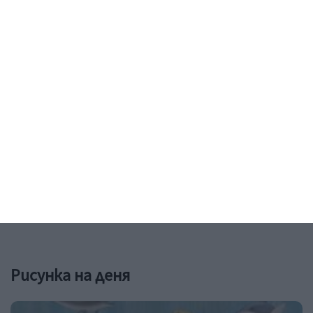
Здраве
Как да предпазим детето от
прегряване
4 правила за всеки ден - на вилата и на море
06 август 2026 г.
Рисунка на деня