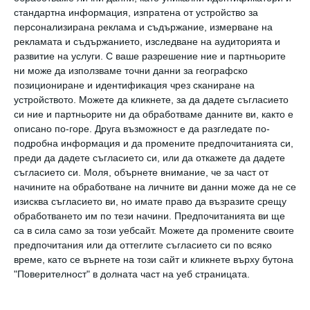
признат експерт по антропоморфизъм.
стандартна информация, изпратена от устройство за
персонализирана реклама и съдържание, измерване на
Дали го осъзнаваме или не, ние
рекламата и съдържанието, изследване на аудиторията и
персонифицираме обекти и събития през
развитие на услуги.
С ваше разрешение ние и партньорите
ни може да използваме точни данни за географско
цялото време.
позициониране и идентификация чрез сканиране на
устройството. Можете да кликнете, за да дадете съгласието
си ние и партньорите ни да обработваме данните ви, както е
Също така са по-интелигентни
описано по-горе. Друга възможност е да разгледате по-
подробна информация и да промените предпочитанията си,
Ипли пише:
„Векове наред готовността ни
преди да дадете съгласието си, или да откажете да дадете
да признаваме, че не-човеците имат дух, е
съгласието си.
Моля, обърнете внимание, че за част от
начините на обработване на личните ви данни може да не се
била смятана за глупост, суеверие и
изисква съгласието ви, но имате право да възразите срещу
детинщина, каквито образованите и
обработването им по тези начини. Предпочитанията ви ще
са в сила само за този уебсайт. Можете да промените своите
здравомислещи индивиди са надраснали. Аз
предпочитания или да оттеглите съгласието си по всяко
намирам този възглед за погрешен и печален.
време, като се върнете на този сайт и кликнете върху бутона
Да признаваме одухотвореността на друго
"Поверителност" в долната част на уеб страницата.
човешко същество съдържа същите