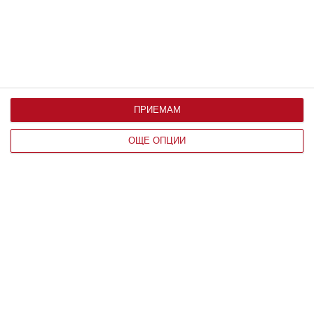
ПРИЕМАМ
ОЩЕ ОПЦИИ
Да поговорим
Защо хората с години живеят в
нещастен брак
Обяснение дават психолози
08 август 2026 г.