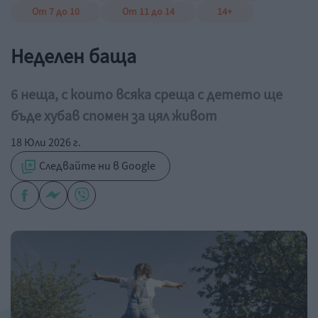
От 7 до 10
От 11 до 14
14+
Неделен баща
6 неща, с които всяка среща с детето ще
бъде хубав спомен за цял живот
18 Юли 2026 г.
Следвайте ни в Google