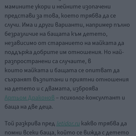
мамините укори и нейните изопачени
представи за това, което трябва да се
случи. Има и други варианти, например пълно
безразличие на бащата към детето,
независимо от старанието на майката да
поддържа добрите им отношения. Но най-
разпространени са случаите, в
които майката и бащата се опитват да
съхранят възпитани и приятни отношения
на детето и с двамата, изброява
Артьом Драконов
– психолог-консултант и
баща на две деца.
Той разкрива пред
letidor.ru
какво трябва да
помни всеки баща, който се вижда с детето