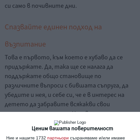
си само в почивните дни.
Спазвайте единен подход на
възпитание
Това е първото, към което е хубаво да се
придържате. Да, така ще се налага да
поддържате общо становище по
различните въпроси с бившата съпруга, да
убедите и нея, и себе си, че е в интерес на
детето да забравите всякакви свои
предишни разногласия. Независимо, че
двамата не сте съумели да останете заедно
Ценим вашата поверителност
и да запазите връзката си, раздялата не
Ние и нашите 1732
партньори
съхраняваме и/или имаме