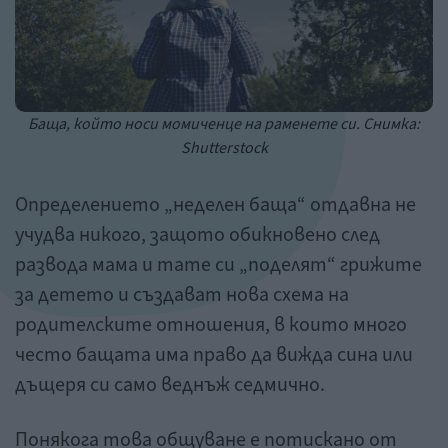
Баща, който носи момиченце на раменете си. Снимка:
Shutterstock
Определението „неделен баща“ отдавна не
учудва никого, защото обикновено след
развода мама и тате си „поделят“ грижите
за детето и създават нова схема на
родителските отношения, в които много
често бащата има право да вижда сина или
дъщеря си само веднъж седмично.
Понякога това общуване е потискано от