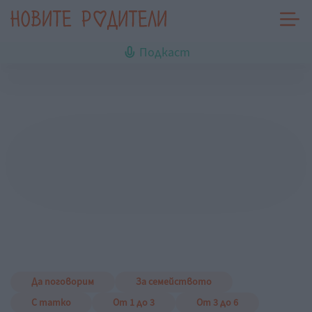
Подкаст
Да поговорим
За семейството
С татко
От 1 до 3
От 3 до 6