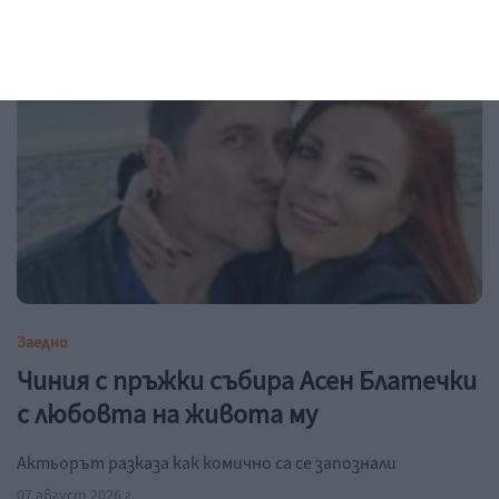
Заедно
Чиния с пръжки събира Асен Блатечки
с любовта на живота му
Актьорът разказа как комично са се запознали
07 август 2026 г.