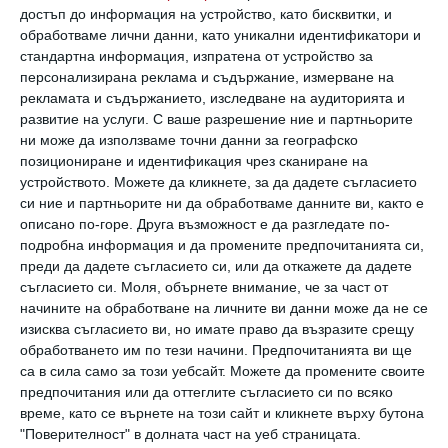
отменя вашите роли на родители.
достъп до информация на устройство, като бисквитки, и
обработваме лични данни, като уникални идентификатори и
Много е важно да не давате негативни
стандартна информация, изпратена от устройство за
персонализирана реклама и съдържание, измерване на
оценки за майката пред детето – всичко,
рекламата и съдържанието, изследване на аудиторията и
което кажете и правите, не бива да внася
развитие на услуги.
С ваше разрешение ние и партньорите
ни може да използваме точни данни за географско
напрежение, за да не породите вътрешен
позициониране и идентификация чрез сканиране на
конфликт и противоречия у него. То може да
устройството. Можете да кликнете, за да дадете съгласието
си ние и партньорите ни да обработваме данните ви, както е
се пита защо родителите му реагират
описано по-горе. Друга възможност е да разгледате по-
различно в една и съща ситуация, може да си
подробна информация и да промените предпочитанията си,
помисли, че прави нещо не така, както те
преди да дадете съгласието си, или да откажете да дадете
съгласието си.
Моля, обърнете внимание, че за част от
искат, да започне да се самообвинява. Освен
начините на обработване на личните ви данни може да не се
това създавате опасна почва за
изисква съгласието ви, но имате право да възразите срещу
обработването им по тези начини. Предпочитанията ви ще
манипулативно поведение – а пък мама не ми
са в сила само за този уебсайт. Можете да промените своите
забранява това, тя е по-добра...
предпочитания или да оттеглите съгласието си по всяко
време, като се върнете на този сайт и кликнете върху бутона
"Поверителност" в долната част на уеб страницата.