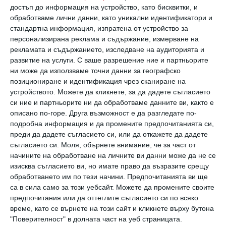
любимец вкъщи:
достъп до информация на устройство, като бисквитки, и
обработваме лични данни, като уникални идентификатори и
стандартна информация, изпратена от устройство за
Отговорност
персонализирана реклама и съдържание, измерване на
Децата, които растат с домашни любимци,
рекламата и съдържанието, изследване на аудиторията и
развитие на услуги.
С ваше разрешение ние и партньорите
са много по-отговорни от връстниците си
ни може да използваме точни данни за географско
без животно вкъщи. Те се научават, че имат
позициониране и идентификация чрез сканиране на
устройството. Можете да кликнете, за да дадете съгласието
задължения към домашния си любимец –
си ние и партньорите ни да обработваме данните ви, както е
хранене, разхождане, почистване.
описано по-горе. Друга възможност е да разгледате по-
Изпълняването на тези задължения оформя
подробна информация и да промените предпочитанията си,
преди да дадете съгласието си, или да откажете да дадете
цялостно характера им и това се проявява
съгласието си.
Моля, обърнете внимание, че за част от
във всяка една житейска сфера, защото
начините на обработване на личните ви данни може да не се
изисква съгласието ви, но имате право да възразите срещу
ако си научен да бъдеш отговорен за нещо
обработването им по тези начини. Предпочитанията ви ще
от малък
са в сила само за този уебсайт. Можете да промените своите
предпочитания или да оттеглите съгласието си по всяко
, обикновено може да се разчита на теб и
време, като се върнете на този сайт и кликнете върху бутона
като пораснеш.
"Поверителност" в долната част на уеб страницата.