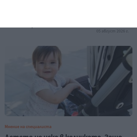
Заедно
Някой ще обича точно теб
05 август 2026 г.
Мнение на специалиста