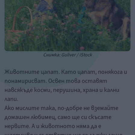
Снимка: Guliver / iStock
Животните цапат. Като цапат, понякога и
понамирисват. Освен това оставят
навсякъде косми, перушина, храна и кални
лапи.
Ако мислите така, по-добре не вземайте
домашен любимец, само ще си скъсате
нервите. А и животното няма да е