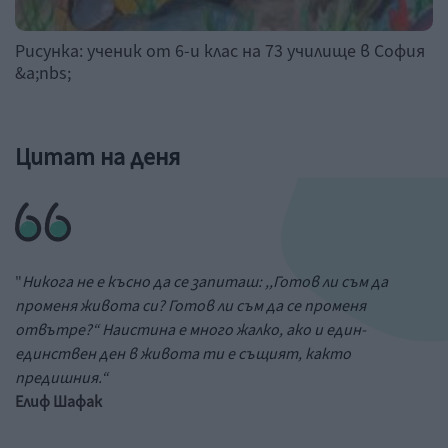
Рисунка: ученик от 6-и клас на 73 училище в София
&a;nbs;
Цитат на деня
"
Никога не е късно да се запиташ: ,,Готов ли съм да
променя живота си? Готов ли съм да се променя
отвътре?“ Наистина е много жалко, ако и един-
единствен ден в живота ти е същият, както
предишния.“
Елиф Шафак