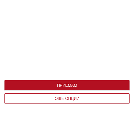
Здраве
9 ранни признака на аутизъм
Главната задача на родителите е да ги
разпознаят
ПРИЕМАМ
30 август 2023 г.
ОЩЕ ОПЦИИ