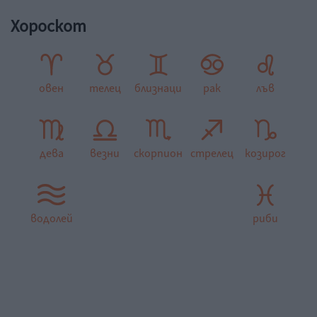
Хороскот
овен
телец
близнаци
рак
лъв
дева
везни
скорпион
стрелец
козирог
водолей
риби