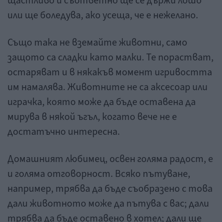
щастливо и съответно ще се държи лошо
или ще боледува, ако усеща, че е нежелано.
Също така не вземайте животни, само
защото са сладки като малки. Те порастват,
остаряват и в някакъв момент игривостта
им намалява. Животните не са аксесоар или
играчка, която може да бъде оставена да
мирува в някой ъгъл, когато вече не е
достатъчно интересна.
Домашният любимец, освен голяма радост, е
и голяма отговорност. Всяко пътуване,
например, трябва да бъде съобразено с това
дали животното може да пътува с вас; дали
трябва да бъде оставено в хотел; дали ще