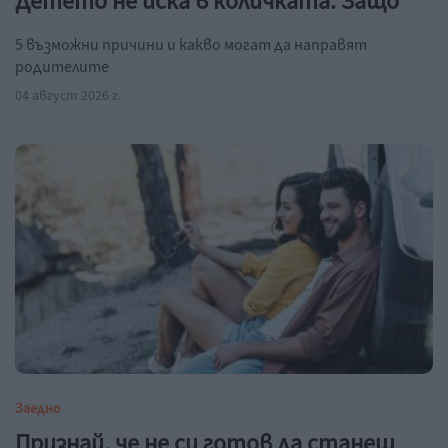
Детето не иска в количката. Защо
5 възможни причини и какво могат да направят
родителите
04 август 2026 г.
Заедно
Признай, че не си готов да станеш