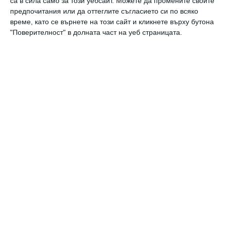
са в сила само за този уебсайт. Можете да промените своите
Напитки, които развалят зъбите на децата
предпочитания или да оттеглите съгласието си по всяко
време, като се върнете на този сайт и кликнете върху бутона
Киселините в тях рушат емайла и го пигментират
"Поверителност" в долната част на уеб страницата.
18 юли 2019 г.
Как да се справите с киселините през
бременността
Няколко практични съвета