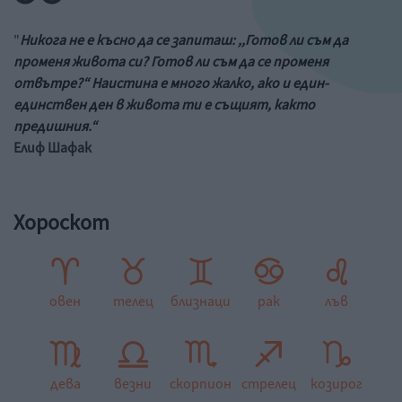
"
Никога не е късно да се запиташ: ,,Готов ли съм да
променя живота си? Готов ли съм да се променя
отвътре?“ Наистина е много жалко, ако и един-
единствен ден в живота ти е същият, както
предишния.“
Елиф Шафак
Хороскот
овен
телец
близнаци
рак
лъв
дева
везни
скорпион
стрелец
козирог