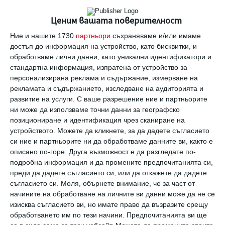
Ценим вашата поверителност
Ние и нашите 1730
партньори
съхраняваме и/или имаме
достъп до информация на устройство, като бисквитки, и
10 храни, които ще заздравят детските зъби
обработваме лични данни, като уникални идентификатори и
И ще изгонят лошия дъх от устата
стандартна информация, изпратена от устройство за
персонализирана реклама и съдържание, измерване на
05 март 2022 г.
рекламата и съдържанието, изследване на аудиторията и
развитие на услуги.
С ваше разрешение ние и партньорите
ни може да използваме точни данни за географско
позициониране и идентификация чрез сканиране на
устройството. Можете да кликнете, за да дадете съгласието
си ние и партньорите ни да обработваме данните ви, както е
описано по-горе. Друга възможност е да разгледате по-
подробна информация и да промените предпочитанията си,
преди да дадете съгласието си, или да откажете да дадете
съгласието си.
Моля, обърнете внимание, че за част от
начините на обработване на личните ви данни може да не се
изисква съгласието ви, но имате право да възразите срещу
обработването им по тези начини. Предпочитанията ви ще