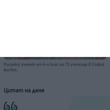
Рисунка: ученик от 6-и клас на 73 училище в София
&a;nbs;
Цитат на деня