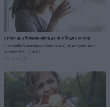
6 причини бременната да пие вода с лимон
Осигурява ѝ натурален витамин С, но ползите не се
ограничават с това
02 август 2022 г.