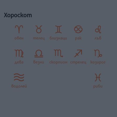
Хороскот
овен
телец
близнаци
рак
лъв
дева
везни
скорпион
стрелец
козирог
водолей
риби