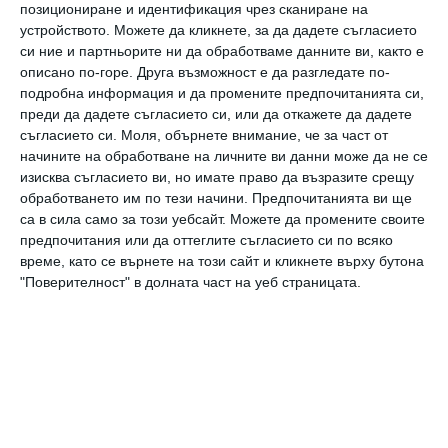
позициониране и идентификация чрез сканиране на
устройството. Можете да кликнете, за да дадете съгласието
си ние и партньорите ни да обработваме данните ви, както е
описано по-горе. Друга възможност е да разгледате по-
подробна информация и да промените предпочитанията си,
преди да дадете съгласието си, или да откажете да дадете
съгласието си.
Моля, обърнете внимание, че за част от
начините на обработване на личните ви данни може да не се
изисква съгласието ви, но имате право да възразите срещу
обработването им по тези начини. Предпочитанията ви ще
са в сила само за този уебсайт. Можете да промените своите
предпочитания или да оттеглите съгласието си по всяко
време, като се върнете на този сайт и кликнете върху бутона
Здраве
"Поверителност" в долната част на уеб страницата.
9 ранни признака на аутизъм
Главната задача на родителите е да ги
разпознаят
30 август 2023 г.