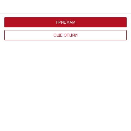
ПРИЕМАМ
Да поговорим
ОЩЕ ОПЦИИ
3 неща, които прави патньорът,
който ви подкрепя
Проверете дали това се случва с вашата връзка
05 август 2026 г.