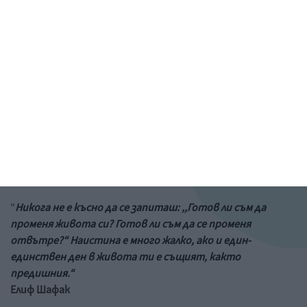
Рисунка: ученик от 6-и клас на 73 училище в София
&a;nbs;
Цитат на деня
"
Никога не е късно да се запиташ: ,,Готов ли съм да
променя живота си? Готов ли съм да се променя
отвътре?“ Наистина е много жалко, ако и един-
единствен ден в живота ти е същият, както
предишния.“
Елиф Шафак