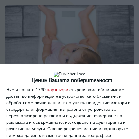
Ценим вашата поверителност
Здраве
Ние и нашите 1730
партньори
съхраняваме и/или имаме
Ръст и тегло на бебето до 1 година
достъп до информация на устройство, като бисквитки, и
обработваме лични данни, като уникални идентификатори и
Какви са нормите месец по месец и на какво може
стандартна информация, изпратена от устройство за
да се дължат отклоненията от тях
персонализирана реклама и съдържание, измерване на
рекламата и съдържанието, изследване на аудиторията и
07 август 2019 г.
развитие на услуги.
С ваше разрешение ние и партньорите
ни може да използваме точни данни за географско