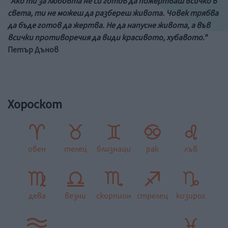
"Ако ти за любовта не си готов да пожертваш всичко в
света, ти не можеш да разбереш живота. Човек трябва
да бъде готов да жертва. Не да напусне живота, а във
всички противоречия да види красивото, хубавото."
Петър Дънов
Хороскот
овен
телец
близнаци
рак
лъв
дева
везни
скорпион
стрелец
козирог