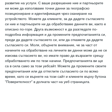
развитие на услуги.
С ваше разрешение ние и партньорите
23 май 2024 г.
ни може да използваме точни данни за географско
позициониране и идентификация чрез сканиране на
устройството. Можете да кликнете, за да дадете съгласието
си ние и партньорите ни да обработваме данните ви, както е
описано по-горе. Друга възможност е да разгледате по-
подробна информация и да промените предпочитанията си,
преди да дадете съгласието си, или да откажете да дадете
съгласието си.
Моля, обърнете внимание, че за част от
начините на обработване на личните ви данни може да не се
изисква съгласието ви, но имате право да възразите срещу
обработването им по тези начини. Предпочитанията ви ще
са в сила само за този уебсайт. Можете да промените своите
предпочитания или да оттеглите съгласието си по всяко
време, като се върнете на този сайт и кликнете върху бутона
"Поверителност" в долната част на уеб страницата.
Ларошфуко за щастието и нещастието
18 май 2023 г.