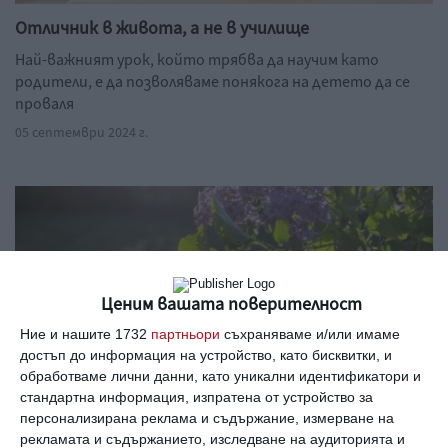
Отличник в живота, а не в училище
Най-важният урок, който трябва да научим като
родители, е да позволяваме понякога на детето да се
проваля
05 септември 2024 г.
Ценим вашата поверителност
Ние и нашите 1732
партньори
съхраняваме и/или имаме
достъп до информация на устройство, като бисквитки, и
обработваме лични данни, като уникални идентификатори и
стандартна информация, изпратена от устройство за
персонализирана реклама и съдържание, измерване на
Прави добро
рекламата и съдържанието, изследване на аудиторията и