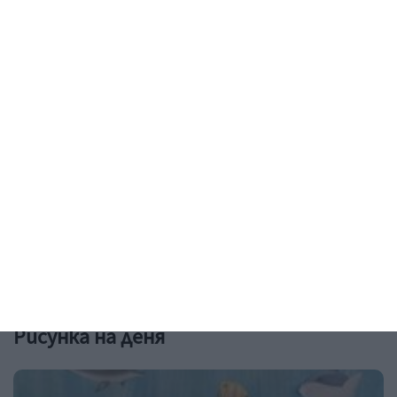
Заедно
За времето и болката
08 август 2026 г.
Рисунка на деня