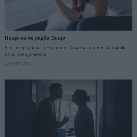
Нищо не ме радва. Защо
Ако сте развили „имунитет“ към щастието, как може
да го преодолеете
18 март 2026 г.