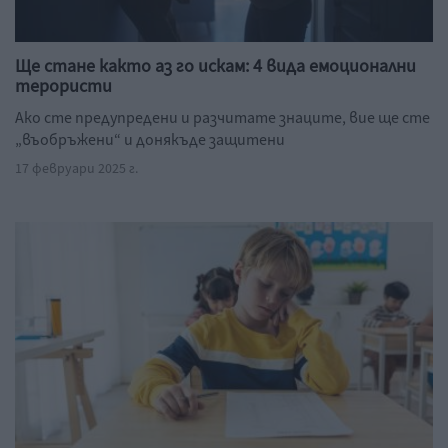
Ще стане както аз го искам: 4 вида емоционални
терористи
Ако сте предупредени и разчитате знаците, вие ще сте
„въобръжени“ и донякъде защитени
17 февруари 2025 г.