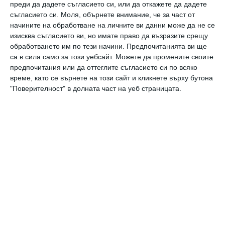
преди да дадете съгласието си, или да откажете да дадете
Престъпление е да кажеш, че ти е скучно
съгласието си.
Моля, обърнете внимание, че за част от
начините на обработване на личните ви данни може да не се
27 май 2022 г.
изисква съгласието ви, но имате право да възразите срещу
обработването им по тези начини. Предпочитанията ви ще
са в сила само за този уебсайт. Можете да промените своите
предпочитания или да оттеглите съгласието си по всяко
време, като се върнете на този сайт и кликнете върху бутона
"Поверителност" в долната част на уеб страницата.
Скучно ми е да играя глупави детски игри
По цял ден трябва да правя компания на хлапето,
отегчавам се
13 април 2022 г.