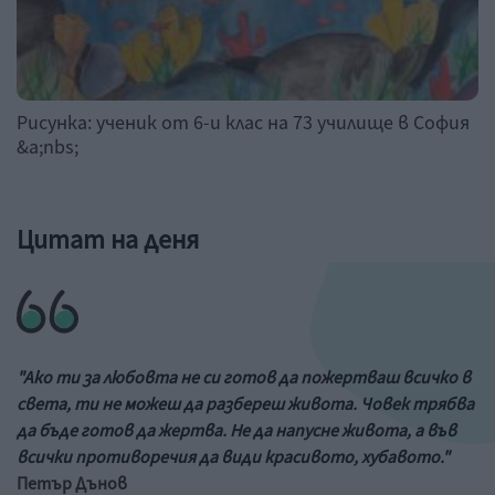
Рисунка: ученик от 6-и клас на 73 училище в София
&a;nbs;
Цитат на деня
"Ако ти за любовта не си готов да пожертваш всичко в
света, ти не можеш да разбереш живота. Човек трябва
да бъде готов да жертва. Не да напусне живота, а във
всички противоречия да види красивото, хубавото."
Петър Дънов