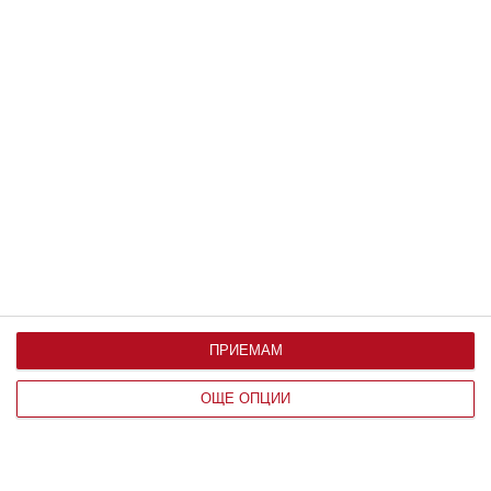
Здраве
Жега и безсъние мъчат бременната
Съвети от жени, намерили решение
08 август 2026 г.
ПРИЕМАМ
ОЩЕ ОПЦИИ