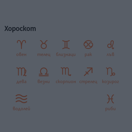
Хороскот
овен
телец
близнаци
рак
лъв
дева
везни
скорпион
стрелец
козирог
водолей
риби