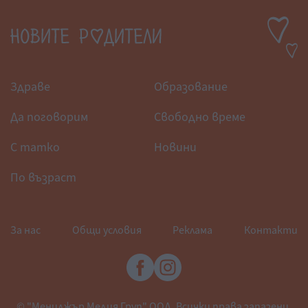
Здраве
Образование
Да поговорим
Свободно време
С татко
Новини
По възраст
За нас
Общи условия
Реклама
Контакти
© "Мениджър Медия Груп" ООД. Всички права запазени.