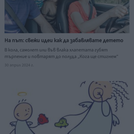
На път: свежи идеи как да забавлявате детето
В кола, самолет или във влака хлапетата губят
търпение и повтарят до полуда „Кога ще стигнем“
30 април 2024 г.