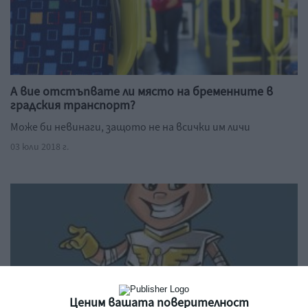
А вие отстъпвате ли място на бременните в
градския транспорт?
Може би невинаги, защото не на всички им личи
03 юли 2018 г.
Ценим вашата поверителност