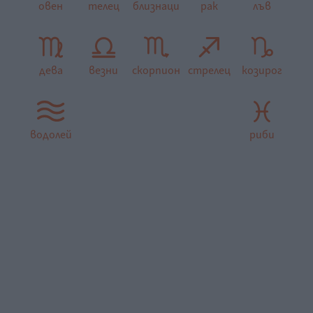
овен
телец
близнаци
рак
лъв
дева
везни
скорпион
стрелец
козирог
водолей
риби