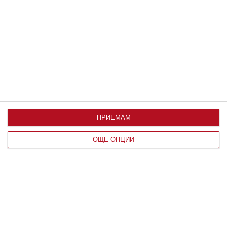
Заедно
Чиния с пръжки събира Асен Блатечки
с любовта на живота му
Актьорът разказа как комично са се запознали
07 август 2026 г.
ПРИЕМАМ
ОЩЕ ОПЦИИ