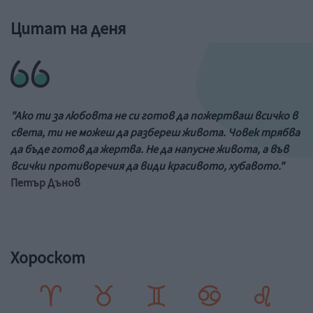
Цитат на деня
"Ако ти за любовта не си готов да пожертваш всичко в
света, ти не можеш да разбереш живота. Човек трябва
да бъде готов да жертва. Не да напусне живота, а във
всички противоречия да види красивото, хубавото."
Петър Дънов
Хороскот