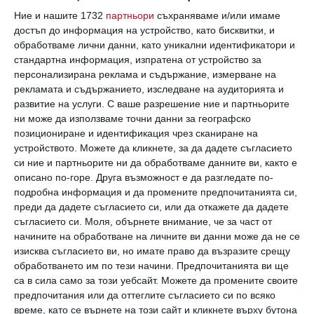
Ние и нашите 1732
партньори
съхраняваме и/или имаме
достъп до информация на устройство, като бисквитки, и
обработваме лични данни, като уникални идентификатори и
Рисуван герой - приятел на децата в
стандартна информация, изпратена от устройство за
железопътния транспорт
персонализирана реклама и съдържание, измерване на
Кръщават го на 1 юни на Централна гара
рекламата и съдържанието, изследване на аудиторията и
развитие на услуги.
С ваше разрешение ние и партньорите
31 май 2017 г.
ни може да използваме точни данни за географско
позициониране и идентификация чрез сканиране на
устройството. Можете да кликнете, за да дадете съгласието
си ние и партньорите ни да обработваме данните ви, както е
описано по-горе. Друга възможност е да разгледате по-
подробна информация и да промените предпочитанията си,
преди да дадете съгласието си, или да откажете да дадете
съгласието си.
Моля, обърнете внимание, че за част от
начините на обработване на личните ви данни може да не се
изисква съгласието ви, но имате право да възразите срещу
обработването им по тези начини. Предпочитанията ви ще
са в сила само за този уебсайт. Можете да промените своите
предпочитания или да оттеглите съгласието си по всяко
време, като се върнете на този сайт и кликнете върху бутона