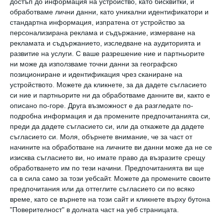
достъп до информация на устройство, като бисквитки, и
обработваме лични данни, като уникални идентификатори и
стандартна информация, изпратена от устройство за
персонализирана реклама и съдържание, измерване на
рекламата и съдържанието, изследване на аудиторията и
развитие на услуги.
С ваше разрешение ние и партньорите
ни може да използваме точни данни за географско
позициониране и идентификация чрез сканиране на
устройството. Можете да кликнете, за да дадете съгласието
си ние и партньорите ни да обработваме данните ви, както е
описано по-горе. Друга възможност е да разгледате по-
подробна информация и да промените предпочитанията си,
преди да дадете съгласието си, или да откажете да дадете
Здраве
съгласието си.
Моля, обърнете внимание, че за част от
начините на обработване на личните ви данни може да не се
Ръст и тегло на бебето до 1 година
изисква съгласието ви, но имате право да възразите срещу
обработването им по тези начини. Предпочитанията ви ще
Какви са нормите месец по месец и на какво може
са в сила само за този уебсайт. Можете да промените своите
да се дължат отклоненията от тях
предпочитания или да оттеглите съгласието си по всяко
07 август 2019 г.
време, като се върнете на този сайт и кликнете върху бутона
"Поверителност" в долната част на уеб страницата.