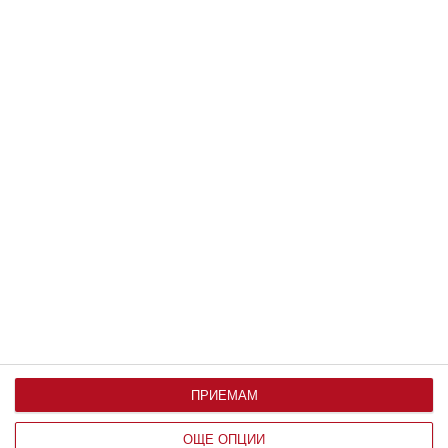
Образование
Детео пита: От какво е направено
огледалото
Как да обясните „магическото“ отражение, което
вижда
10 август 2026 г.
ПРИЕМАМ
ОЩЕ ОПЦИИ