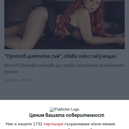
"Против диетите съм", обяви плюс сайз модел
Юлия Рибакова отказва да следва стриктен хранителен
режим
11 април 2019 г.
Вижте още
Ценим вашата поверителност
Ние и нашите 1732
партньори
съхраняваме и/или имаме