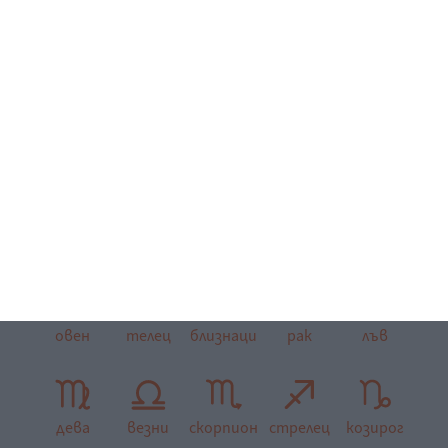
"Ако ти за любовта не си готов да пожертваш всичко в
света, ти не можеш да разбереш живота. Човек трябва
да бъде готов да жертва. Не да напусне живота, а във
всички противоречия да види красивото, хубавото."
Петър Дънов
Хороскот
овен
телец
близнаци
рак
лъв
дева
везни
скорпион
стрелец
козирог