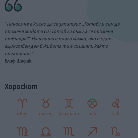
"
Никога не е късно да се запиташ: ,,Готов ли съм да
променя живота си? Готов ли съм да се променя
отвътре?“ Наистина е много жалко, ако и един-
единствен ден в живота ти е същият, както
предишния.“
Елиф Шафак
Хороскот
овен
телец
близнаци
рак
лъв