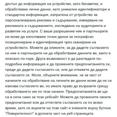
достъп до информация на устройство, като бисквитки, и
обработваме лични данни, като уникални идентификатори и
стандартна информация, изпратена от устройство за
персонализирана реклама и съдържание, измерване на
рекламата и съдържанието, изследване на аудиторията и
развитие на услуги.
С ваше разрешение ние и партньорите
Бяха раздадени и много индивидуални
ни може да използваме точни данни за географско
награди: най-добър вратар, най-добър
позициониране и идентификация чрез сканиране на
устройството. Можете да кликнете, за да дадете съгласието
защитник, най-добър халф, голмайстор на
си ние и партньорите ни да обработваме данните ви, както е
турнира и най-техничен играч. Децата
описано по-горе. Друга възможност е да разгледате по-
подробна информация и да промените предпочитанията си,
получиха и специални награди от
преди да дадете съгласието си, или да откажете да дадете
партньорите на събитието, а „Бест
съгласието си.
Моля, обърнете внимание, че за част от
Фрутс” се погрижи за свежия плодов вкус.
начините на обработване на личните ви данни може да не се
изисква съгласието ви, но имате право да възразите срещу
обработването им по тези начини. Предпочитанията ви ще
Две поредни съботи и недели зала „Сиконко”'
са в сила само за този уебсайт. Можете да промените своите
бе препълнена от детски смях,
предпочитания или да оттеглите съгласието си по всяко
време, като се върнете на този сайт и кликнете върху бутона
състезателен дух, вълнуващи
"Поверителност" в долната част на уеб страницата.