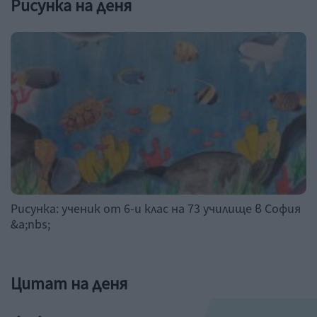
Рисунка на деня
Рисунка: ученик от 6-и клас на 73 училище в София
&a;nbs;
Цитат на деня