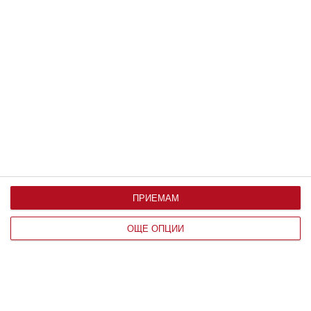
Здраве
9 ранни признака на аутизъм
Главната задача на родителите е да ги
разпознаят
30 август 2023 г.
ПРИЕМАМ
ОЩЕ ОПЦИИ