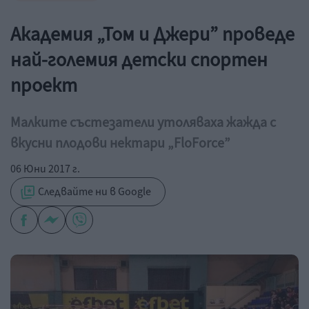
Академия „Том и Джери” проведе
най-големия детски спортен
проект
Малките състезатели утоляваха жажда с
вкусни плодови нектари „FloForce”
06 Юни 2017 г.
Следвайте ни в Google