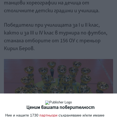
танцови хореографии на дечица от
столичните детски градини и училища.
Победители при училищата за I и II клас,
както и за III и IV клас в турнира по футбол,
станаха отборите от 156 ОУ с треньор
Кирил Беров.
Ценим вашата поверителност
Ние и нашите 1730
партньори
съхраняваме и/или имаме