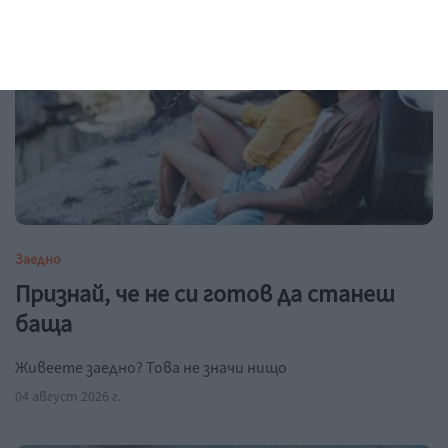
Заедно
Признай, че не си готов да станеш
баща
Живеете заедно? Това не значи нищо
04 август 2026 г.