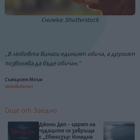
Снимка: Shutterstock
„В любовта винаги единият обича, а другият
позволява да бъде обичан.“
Съмърсет Моъм
любов
обичан
Още от
Заедно
Джони Деп – царят на
З
чудаците се завръща
с „Ебенизър: Коледна