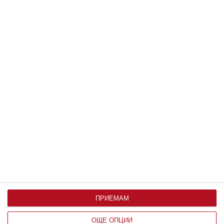
Заедно
Любовта топли, но не изгаря
09 август 2026
г.
ПРИЕМАМ
ОЩЕ ОПЦИИ