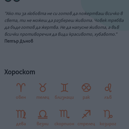
"Ако ти за любовта не си готов да пожертваш всичко в
света, ти не можеш да разбереш живота. Човек трябва
да бъде готов да жертва. Не да напусне живота, а във
всички противоречия да види красивото, хубавото."
Петър Дънов
Хороскот
овен
телец
близнаци
рак
лъв
дева
везни
скорпион
стрелец
козирог