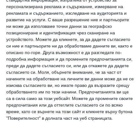
стандартна информация, изпратена от устройство за
Най нови
персонализирана реклама и съдържание, измерване на
рекламата и съдържанието, изследване на аудиторията и
развитие на услуги.
С ваше разрешение ние и партньорите
Здраве
ни може да използваме точни данни за географско
Колко диня да ядем на ден
позициониране и идентификация чрез сканиране на
устройството. Можете да кликнете, за да дадете съгласието
09 август 2026 г.
си ние и партньорите ни да обработваме данните ви, както е
описано по-горе. Друга възможност е да разгледате по-
Новини
подробна информация и да промените предпочитанията си,
Ан Хатауей иска децата ѝ да
преди да дадете съгласието си, или да откажете да дадете
приличат на Том Холанд
съгласието си.
Моля, обърнете внимание, че за част от
начините на обработване на личните ви данни може да не се
09 август 2026 г.
изисква съгласието ви, но имате право да възразите срещу
Мнение на специалиста
обработването им по тези начини. Предпочитанията ви ще
Детето пита: Защо сърцето бие
са в сила само за този уебсайт. Можете да промените своите
предпочитания или да оттеглите съгласието си по всяко
09 август 2026 г.
време, като се върнете на този сайт и кликнете върху бутона
"Поверителност" в долната част на уеб страницата.