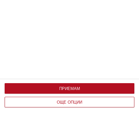
Здраве
Ръст и тегло на бебето до 1 година
Какви са нормите месец по месец и на какво може
да се дължат отклоненията от тях
07 август 2019 г.
ПРИЕМАМ
ОЩЕ ОПЦИИ