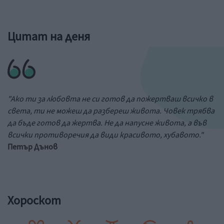
Цитат на деня
"Ако ти за любовта не си готов да пожертваш всичко в
света, ти не можеш да разбереш живота. Човек трябва
да бъде готов да жертва. Не да напусне живота, а във
всички противоречия да види красивото, хубавото."
Петър Дънов
Хороскот