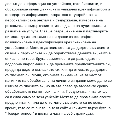
достъп до информация на устройство, като бисквитки, и
цел да бъде подготвена
, че няма да ѝ бъде
обработваме лични данни, като уникални идентификатори и
лесно. Уча Дарая да бъде по-силна от мен и
стандартна информация, изпратена от устройство за
персонализирана реклама и съдържание, измерване на
моята задача като родител на дете с
рекламата и съдържанието, изследване на аудиторията и
увреждания е тя да бъде самостоятелна,
развитие на услуги.
С ваше разрешение ние и партньорите
защото невинаги мама и татко ще са на
ни може да използваме точни данни за географско
позициониране и идентификация чрез сканиране на
точното място, за да я пазят.
устройството. Можете да кликнете, за да дадете съгласието
си ние и партньорите ни да обработваме данните ви, както е
описано по-горе. Друга възможност е да разгледате по-
Едни от най-хубавите ми моменти са
подробна информация и да промените предпочитанията си,
тогава, когато ме гушка силно и ми
преди да дадете съгласието си, или да откажете да дадете
прошепва "
Ти си най-добрата майка"
и
съгласието си.
Моля, обърнете внимание, че за част от
начините на обработване на личните ви данни може да не се
"Радвам се, че точно ти си моята майка"
.
изисква съгласието ви, но имате право да възразите срещу
Тогава разбирам, че всичко, което съм
обработването им по тези начини. Предпочитанията ви ще
са в сила само за този уебсайт. Можете да промените своите
преживяла, си е струвало. Всяка сълза и болка
предпочитания или да оттеглите съгласието си по всяко
си е струвала и без да искам нещо в замяна,
време, като се върнете на този сайт и кликнете върху бутона
"Поверителност" в долната част на уеб страницата.
моето дете се гордее с мен. Има ли по-голяма