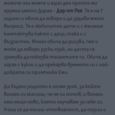
момиче или момче и един ден просто ми
хрумна името Дарая –
Дар от Рая
. Тя е на 7
години и обича да говори и да задава много
въпроси. Тя е любопитно дете и с желание
контактува както с деца, така и с
възрастни. Много обича да рисува, пее и
може да говори руски език, но доста се
срамува да показва талантите си. Обича да
играе с кукли и да прекарва времето си с най-
добрата си приятелка Еми.
Да бъдеш родител е голям урок, за който
винаги си мислиш, че не си готов, и винаги
има нещо ново, което научавам за себе си.
Учиш се да носиш отговорност, да пазиш и