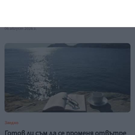
Рая Пеева с бременна фотосесия
Направи елегантна поява в социалните мрежи с
оформен корем
06 август 2026 г.
Заедно
Готов ли съм да се променя отвътре