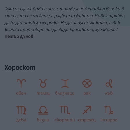
"Ако ти за любовта не си готов да пожертваш всичко в
света, ти не можеш да разбереш живота. Човек трябва
да бъде готов да жертва. Не да напусне живота, а във
всички противоречия да види красивото, хубавото."
Петър Дънов
Хороскот
овен
телец
близнаци
рак
лъв
дева
везни
скорпион
стрелец
козирог