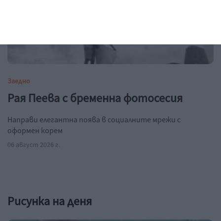
Заедно
Рая Пеева с бременна фотосесия
Направи елегантна поява в социалните мрежи с
оформен корем
06 август 2026 г.
Рисунка на деня