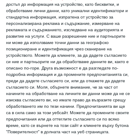
достъп до информация на устройство, като бисквитки, и
напитките
обработваме лични данни, като уникални идентификатори и
стандартна информация, изпратена от устройство за
Вярвате, че менюто ви е балансирано и
персонализирана реклама и съдържание, измерване на
рекламата и съдържанието, изследване на аудиторията и
контролирано, но теглилката сочи застой?
развитие на услуги.
С ваше разрешение ние и партньорите
Може би неволно оценявате калориите,
ни може да използваме точни данни за географско
позициониране и идентификация чрез сканиране на
които приемате, по-ниско. Порциите имат
устройството. Можете да кликнете, за да дадете съгласието
склонност да стават все по-големи, между
си ние и партньорите ни да обработваме данните ви, както е
описано по-горе. Друга възможност е да разгледате по-
храненията незабелязано се промъкват леки
подробна информация и да промените предпочитанията си,
закуски и дори наглед здравословните храни
преди да дадете съгласието си, или да откажете да дадете
може да съдържат много калории. Особено
съгласието си.
Моля, обърнете внимание, че за част от
начините на обработване на личните ви данни може да не се
коварни са калориите в течна форма. Не
изисква съгласието ви, но имате право да възразите срещу
само богатите на захар лимонади, но и
обработването им по тези начини. Предпочитанията ви ще
са в сила само за този уебсайт. Можете да промените своите
любимото капучино може да бъде повече от
предпочитания или да оттеглите съгласието си по всяко
безобидна почивка за кафе. Съвет:
време, като се върнете на този сайт и кликнете върху бутона
"Поверителност" в долната част на уеб страницата.
съставете си протокол за храненето и