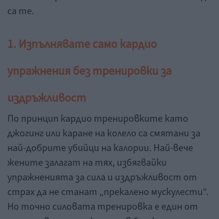
са те.
1. Изпълнявате само кардио
упражнения без тренировки за
издръжливост
По принцип кардио тренировките като
джогинг или каране на колело са смятани за
най-добрите убийци на калории. Най-вече
жените залагат на тях, избягвайки
упражненията за сила и издръжливост от
страх да не станат „прекалено мускулести“.
Но точно силовата тренировка е един от