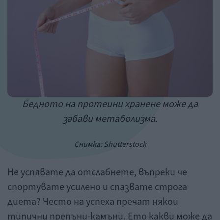
Бедното на протеини хранене може да
забави метаболизма.
Снимка:
Shutterstock
Не успявате да отслабнете, въпреки че
спортувате усилено и спазвате строга
диета? Често на успеха пречат някои
типични препъни-камъни. Ето какви може да