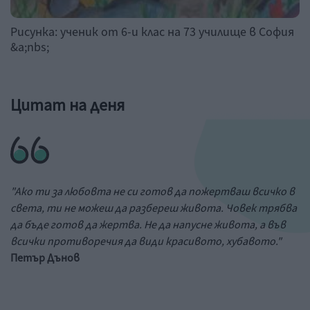
Рисунка: ученик от 6-и клас на 73 училище в София
&a;nbs;
Цитат на деня
"Ако ти за любовта не си готов да пожертваш всичко в
света, ти не можеш да разбереш живота. Човек трябва
да бъде готов да жертва. Не да напусне живота, а във
всички противоречия да види красивото, хубавото."
Петър Дънов