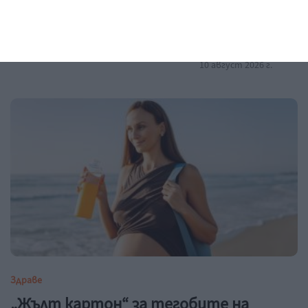
Заедно
Винаги избирай любовта
10 август 2026 г.
Здраве
„Жълт картон“ за тегобите на