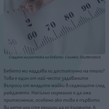
Следене на растежа на бебето. Снимка: Shutterstock
Бебето ми наддава ли достатъчно на тегло?
Това е един от най-често задаваните
въпроси от младите майки в седмиците след
раждането. Напълно нормално е да има
притеснение, особено ако това е първото
ви дете или сте решили да го кърмите. А