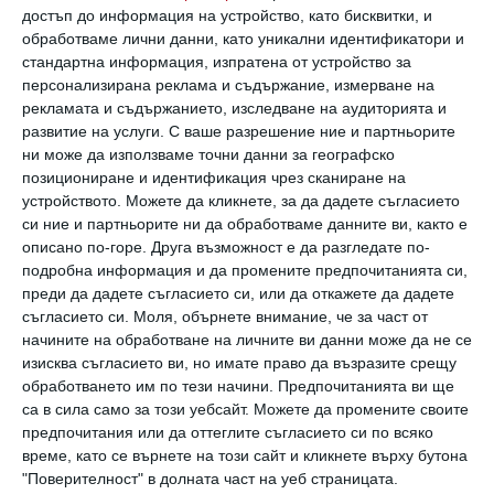
достъп до информация на устройство, като бисквитки, и
обработваме лични данни, като уникални идентификатори и
стандартна информация, изпратена от устройство за
персонализирана реклама и съдържание, измерване на
рекламата и съдържанието, изследване на аудиторията и
развитие на услуги.
С ваше разрешение ние и партньорите
ни може да използваме точни данни за географско
позициониране и идентификация чрез сканиране на
устройството. Можете да кликнете, за да дадете съгласието
си ние и партньорите ни да обработваме данните ви, както е
Педиатър мери бебето. Снимка:
Shutterstock
описано по-горе. Друга възможност е да разгледате по-
подробна информация и да промените предпочитанията си,
преди да дадете съгласието си, или да откажете да дадете
Физиологичният спад при раждане:
съгласието си.
Моля, обърнете внимание, че за част от
начините на обработване на личните ви данни може да не се
колко тегло губи новороденото
изисква съгласието ви, но имате право да възразите срещу
обработването им по тези начини. Предпочитанията ви ще
При раждането всяко бебе се появява на бял
са в сила само за този уебсайт. Можете да промените своите
предпочитания или да оттеглите съгласието си по всяко
свят с определени килограми, които са много
време, като се върнете на този сайт и кликнете върху бутона
близки до приблизителното измерване,
"Поверителност" в долната част на уеб страницата.