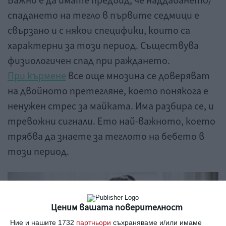
Важно е да имате предвид, че наддаването/
спадането на тегло в първите седмици е
свързано и с някои специфики, които са
характерни за този период. Съществува
физиологичен спад при раждането.
При кърмене
все още мнозина се доверяват
на двойното претегляне, което понякога е
ненужен стрес за майката. Има разбира се, и
тревожни сигнали. Ето най-важното, което
трябва да знаете за теглото на бебето в
този период.
Ценим вашата поверителност
Ние и нашите 1732
партньори
съхраняваме и/или имаме