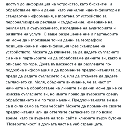
тялото на детето активно расте и
достъп до информация на устройство, като бисквитки, и
изразходва енергия.
обработваме лични данни, като уникални идентификатори и
стандартна информация, изпратена от устройство за
По време на юношеството нивата на
персонализирана реклама и съдържание, измерване на
хормоните се доближават до нивата на
рекламата и съдържанието, изследване на аудиторията и
развитие на услуги.
С ваше разрешение ние и партньорите
възрастни, но все още имат своите
ни може да използваме точни данни за географско
колебания. Само от лекар, който знае
позициониране и идентификация чрез сканиране на
възрастовите норми, може да тълкува
устройството. Можете да кликнете, за да дадете съгласието
си ние и партньорите ни да обработваме данните ви, както е
резултатите.
описано по-горе. Друга възможност е да разгледате по-
подробна информация и да промените предпочитанията си,
преди да дадете съгласието си, или да откажете да дадете
2. Йодът е необходим за
съгласието си.
Моля, обърнете внимание, че за част от
начините на обработване на личните ви данни може да не се
изисква съгласието ви, но имате право да възразите срещу
интелигентността
обработването им по тези начини. Предпочитанията ви ще
са в сила само за този уебсайт. Можете да промените своите
През първия триместър на бременността
предпочитания или да оттеглите съгласието си по всяко
щитовидната жлеза на плода все още не
време, като се върнете на този сайт и кликнете върху бутона
"Поверителност" в долната част на уеб страницата.
работи и цялата нервна система на детето