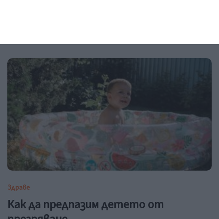
Да видиш красивото и хубавото
07
август 2026 г.
Здраве
Как да предпазим детето от