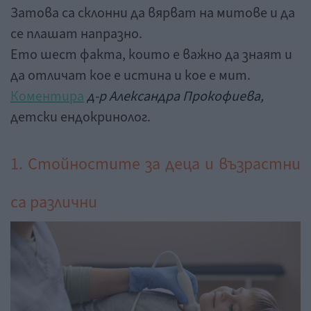
Затова са склонни да вярват на митове и да
се плашат напразно.
Ето шест факта, които е важно да знаят и
да отличат кое е истина и кое е мит.
Коментира
д-р Александра Прокофиева,
детски ендокринолог.
1. Стойностите за деца и възрастни
са различни