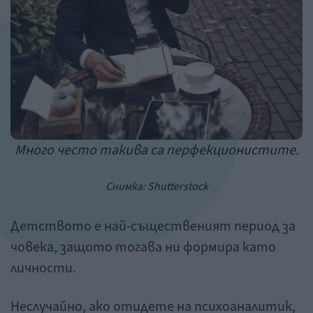
Много често такива са перфекционистите.
Снимка:
Shutterstock
Детството е най-същественият период за
човека, защото тогава ни формира като
личности.
Неслучайно, ако отидете на психоаналитик,