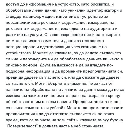
достъп до информация на устройство, като бисквитки, и
доказват, никога не са доволни от себе си –
обработваме лични данни, като уникални идентификатори и
но не по онзи здравомислещ конкурентен
стандартна информация, изпратена от устройство за
персонализирана реклама и съдържание, измерване на
начин, а истински болезнено.
рекламата и съдържанието, изследване на аудиторията и
Перфекционизмът им е на всички нива и са
развитие на услуги.
С ваше разрешение ние и партньорите
ни може да използваме точни данни за географско
твърде строги към себе си.
позициониране и идентификация чрез сканиране на
устройството. Можете да кликнете, за да дадете съгласието
си ние и партньорите ни да обработваме данните ви, както е
3. Не умеят да изразяват чувствата
описано по-горе. Друга възможност е да разгледате по-
подробна информация и да промените предпочитанията си,
си
преди да дадете съгласието си, или да откажете да дадете
съгласието си.
Моля, обърнете внимание, че за част от
начините на обработване на личните ви данни може да не се
Не очаквайте от такъв тип човек да говори
изисква съгласието ви, но имате право да възразите срещу
открито за чувствата си. Причините са
обработването им по тези начини. Предпочитанията ви ще
много – липса на навик, срам, не очаква да
са в сила само за този уебсайт. Можете да промените своите
предпочитания или да оттеглите съгласието си по всяко
бъде разбран и т.н. Липсата на любов и
време, като се върнете на този сайт и кликнете върху бутона
оценяване в детството прави такива хора
"Поверителност" в долната част на уеб страницата.