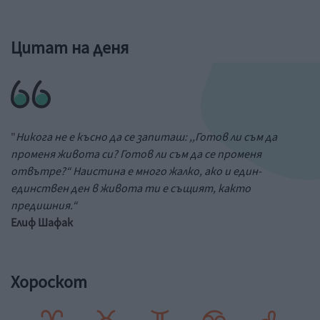
Цитат на деня
"
Никога не е късно да се запиташ: ,,Готов ли съм да
променя живота си? Готов ли съм да се променя
отвътре?“ Наистина е много жалко, ако и един-
единствен ден в живота ти е същият, както
предишния.“
Елиф Шафак
Хороскот