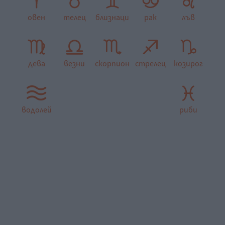
овен
телец
близнаци
рак
лъв
дева
везни
скорпион
стрелец
козирог
водолей
риби