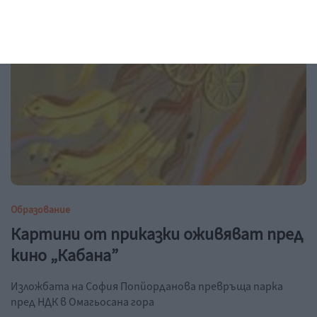
Образование
Картини от приказки оживяват пред
кино „Кабана”
Изложбата на София Попйорданова превръща парка
пред НДК в Омагьосана гора