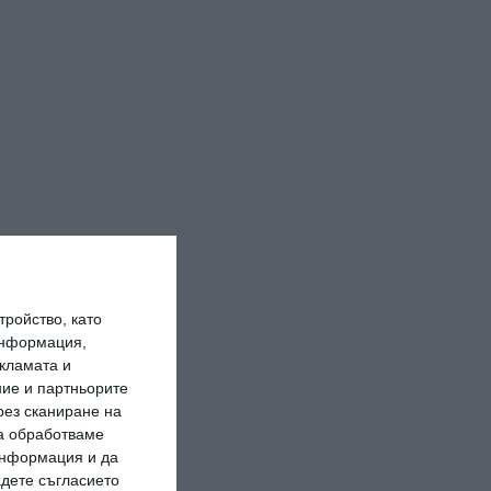
ройство, като
информация,
кламата и
ие и партньорите
рез сканиране на
да обработваме
 информация и да
адете съгласието