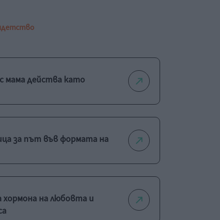
я
детство
с мама действа като
ица за път във формата на
 хормона на любовта и
са