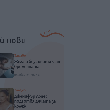
й нови
Здраве
Жега и безсъние мъчат
бременната
08 август 2026 г.
Заедно
Дженифър Лопес
подготвя децата за
колеж