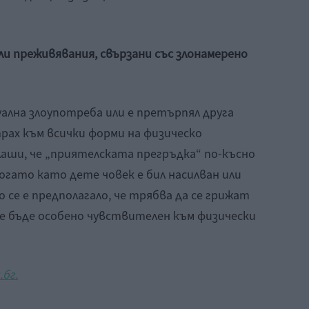
и преживявания, свързани със злонамерено
уална злоупотреба или е претърпял друга
рах към всички форми на физическо
плаши, че „приятелската прегръдка“ по-късно
Когато като дете човек е бил насилван или
 се е предполагало, че трябва да се грижат
ще бъде особено чувствителен към физически
бг.