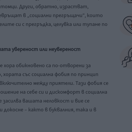
отомци. Други, обратно, израстват,
ревръщат в „социални прегръщачи“, които
ите си с прегръдка, целувка или тупане по
шата увереност или неувереност
е хора обикновено са по-отворени за
, хората със социална фобия по принцип
включително между приятели. Тази фобия се
ошение на себе си и дискомфорт в социална
 засилва вашата неловкост и вие се
и докосне – както в буквалния, така и в