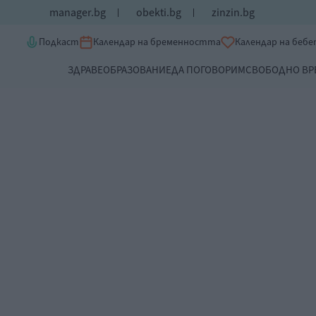
manager.bg
obekti.bg
zinzin.bg
Подкаст
Календар на бременността
Календар на беб
ЗДРАВЕ
ОБРАЗОВАНИЕ
ДА ПОГОВОРИМ
СВОБОДНО ВР