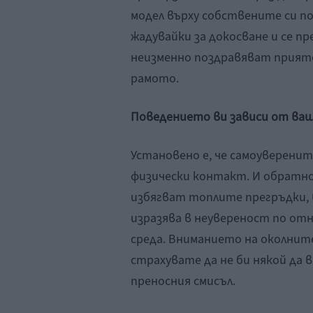
модел върху собствените си п
жадувайки за докосване и се п
неизменно поздравяват приятел
рамото.
Поведението ви зависи от ва
Установено е, че самоуверенит
физически контакт. И обратно
избягват топлите прегръдки, 
изразява в неувереност по отн
среда. Вниманието на околните
страхувате да не би някой да в
преносния смисъл.