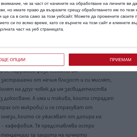
 си. Добронамереното и неосъдително
внимание, че за част от начините на обработване на личните ви д
 когото го е грижа за вас, може да ви
 ви, но имате право да възразите срещу обработването им по тези 
 ще са в сила само за този уебсайт. Можете да промените своите
си и да се изпълните с облекчение и
ието си по всяко време, като се върнете на този сайт и кликнете в
ите, че толкова дълго сте избягвали
долната част на уеб страницата.
ир отразява необичайни страхове
ОЩЕ ОПЦИИ
ПРИЕМАМ
да се нарушава физическото им
 застрашени от нечия близост и си мислят,
волят на друг човек да им засвидетелства
з докосване. А има и такива, които страдат
трах от микроби) и се страхуват от
 онези, които се ужасяват от допира на
а – хафефобия. Тя представлява остро
 тенденции за защита на личното