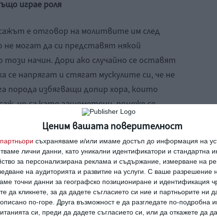
също играе роля
сажът е отговор на молитвите им след
о не могат да си представят някой
 този начин. Дори ако случайно се оставят
а се напрягат и стягат мускулите си, че не
га порода избягващи допир хора, които
аж, но са като зашеметени, понеже се
ват да плачат още на масажната маса.
Ценим вашата поверителност
 йога – мразещите докосване сякаш
партньори
съхраняваме и/или имаме достъп до информация на уст
 път и избухват в необясними сълзи.
отваме лични данни, като уникални идентификатори и стандартна 
йство за персонализирана реклама и съдържание, измерване на ре
едване на аудиторията и развитие на услуги.
С ваше разрешение н
г да докосва тялото им, защото вярват, че
аме точни данни за географско позициониране и идентификация ч
и, дори мръсни. Но позволят ли веднъж на
те да кликнете, за да дадете съгласието си ние и партньорите ни 
ер масажист или инструктор по йога, може
е описано по-горе. Друга възможност е да разгледате по-подробна
танията си, преди да дадете съгласието си, или да откажете да д