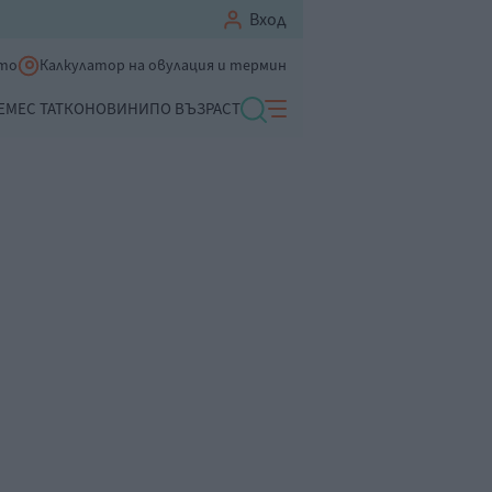
Вход
ето
Калкулатор на овулация и термин
ЕМЕ
С ТАТКО
НОВИНИ
ПО ВЪЗРАСТ