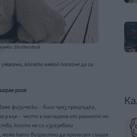
имка: Shutterstock
ужасени, когато някой посегне да ги
играе роля
Ка
аме физически – било чрез прегръдка,
на ръце – често е наследена от ранното ни
тва, които не са изразявали
, може като възрастни да пренесат същия