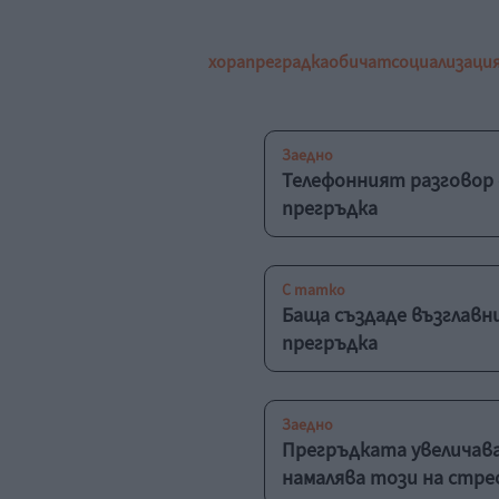
хора
преградка
обичат
социализаци
Заедно
Телефонният разговор 
прегръдка
С татко
Баща създаде възглавн
прегръдка
Заедно
Прегръдката увеличава
намалява този на стре