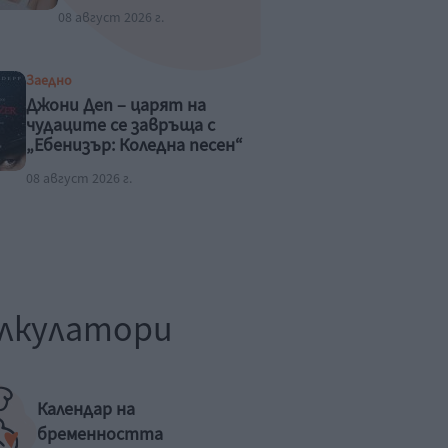
08 август 2026 г.
Заедно
Джони Деп – царят на
чудаците се завръща с
„Ебенизър: Коледна песен“
08 август 2026 г.
лкулатори
Календар на
бременността