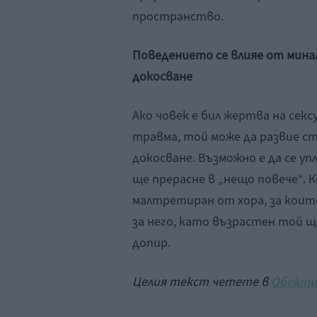
пространство.
Поведението се влияе от минал
докосване
Ако човек е бил жертва на секс
травма, той може да развие ст
докосване. Възможно е да се у
ще прерасне в „нещо повече“. 
малтретиран от хора, за които
за него, като възрастен той 
допир.
Целия текст четете в
Обекти.