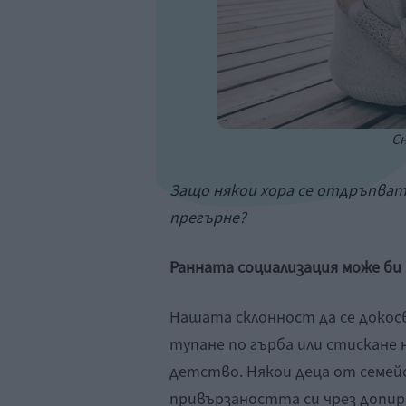
Сн
Защо някои хора се отдръпват 
прегърне?
Ранната социализация може би 
Нашата склонност да се докосв
тупане по гърба или стискане 
детство. Някои деца от семейс
привързаността си чрез допир