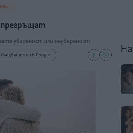
асти
го прегръщат
шата увереност или неувереност
На
Следвайте ни в Google