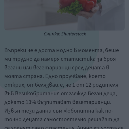
Снимка: Shutterstock
Въпреки че е доста модно в момента, беше
ми трудно да намеря статистика за броя
вегани или вегетарианци сред децата в
моята страна. Едно проучване, което
открих, отбелязваше, че 1 от 12 родителя
във Великобритания отглежда веган деца,
докато 13% възпитават вегетарианци.
Извън тези данни съм любопитна как по-
точно децата самостоятелно решават да
се хранят само с растения. Лично аз доста се