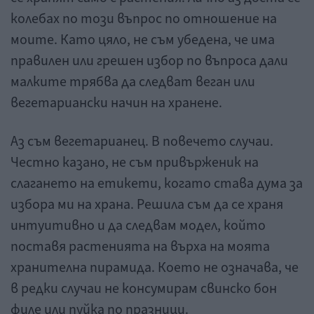
колебах по този въпрос по отношение на
моите. Като цяло, не съм убедена, че има
правилен или грешен избор по въпроса дали
малките трябва да следват веган или
вегетариански начин на хранене.
Аз съм вегетарианец. В повечето случаи.
Честно казано, не съм привърженик на
слагането на етикети, когато става дума за
избора ми на храна. Решила съм да се храня
интуитивно и да следвам модел, който
поставя растенията на върха на моята
хранителна пирамида. Което не означава, че
в редки случаи не консумирам свинско бон
филе или пуйка по празници.