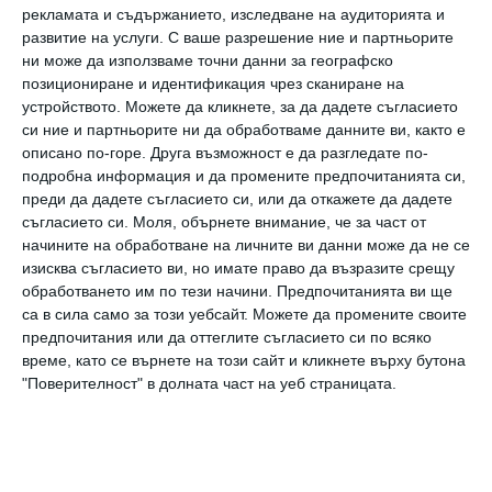
рекламата и съдържанието, изследване на аудиторията и
Синът ми се обърна към мен и промълви:
развитие на услуги.
С ваше разрешение ние и партньорите
„
Прасето е тъжно.
“ Все едно знаеше!
ни може да използваме точни данни за географско
Обясних му, че това е една от причините за
позициониране и идентификация чрез сканиране на
устройството. Можете да кликнете, за да дадете съгласието
моя избор на начин на хранене – така няма да
си ние и партньорите ни да обработваме данните ви, както е
правя животните тъжни. Не съм сигурна, че
описано по-горе. Друга възможност е да разгледате по-
подробна информация и да промените предпочитанията си,
към онзи момент той напълно ме разбра за
преди да дадете съгласието си, или да откажете да дадете
какво говоря, но днес е наясно със всички
съгласието си.
Моля, обърнете внимание, че за част от
начините на обработване на личните ви данни може да не се
причини за моето решение.
изисква съгласието ви, но имате право да възразите срещу
Въпреки това, той ми даде да разбера, че
обработването им по тези начини. Предпочитанията ви ще
няма желание да става вегетарианец като
са в сила само за този уебсайт. Можете да промените своите
предпочитания или да оттеглите съгласието си по всяко
мен. Точните му думи бяха: „
Аз съм малко
време, като се върнете на този сайт и кликнете върху бутона
вегетарианец - обичам спанак и броколи, и
"Поверителност" в долната част на уеб страницата.
салати…
“ А неговата причина да не се
откаже от месото? „
То е най-вкусно от
всички.
“