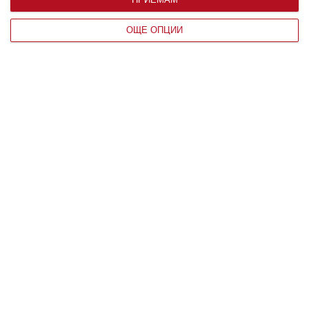
ОЩЕ ОПЦИИ
По възраст
Мнение на специалиста
Детето пита: Защо сърцето бие