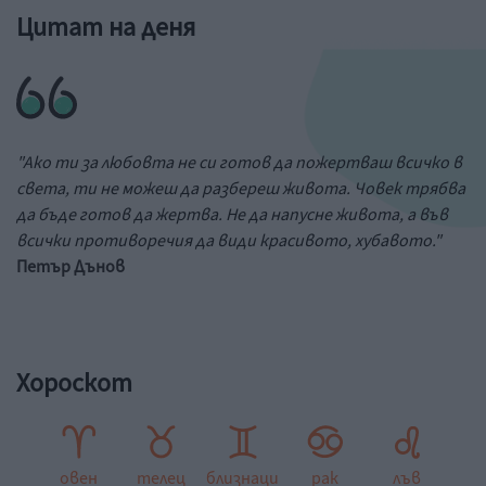
Цитат на деня
"Ако ти за любовта не си готов да пожертваш всичко в
света, ти не можеш да разбереш живота. Човек трябва
да бъде готов да жертва. Не да напусне живота, а във
всички противоречия да види красивото, хубавото."
Петър Дънов
Хороскот
овен
телец
близнаци
рак
лъв