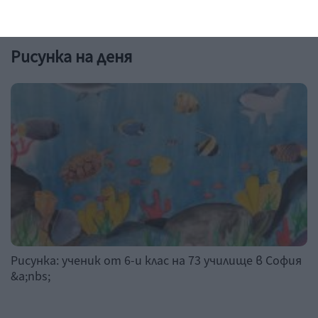
Рисунка на деня
Рисунка: ученик от 6-и клас на 73 училище в София
&a;nbs;