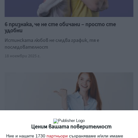
6 признака, че не сте обичани – просто сте
удобни
Истинската любов не следва график, тя е
последователност
18 ноември 2025 г.
Ценим вашата поверителност
Ние и нашите 1730
партньори
съхраняваме и/или имаме