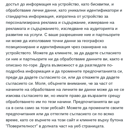
достъп до информация на устройство, като бисквитки, и
обработваме лични данни, като уникални идентификатори и
Защо е по-добре жената да няма приятелки с
стандартна информация, изпратена от устройство за
напредването на възрастта
персонализирана реклама и съдържание, измерване на
Представяме ви 5 истории на реални дами, които
рекламата и съдържанието, изследване на аудиторията и
разказват кои са причините да вземат такова решение
развитие на услуги.
С ваше разрешение ние и партньорите
ни може да използваме точни данни за географско
30 април 2025 г.
позициониране и идентификация чрез сканиране на
устройството. Можете да кликнете, за да дадете съгласието
си ние и партньорите ни да обработваме данните ви, както е
описано по-горе. Друга възможност е да разгледате по-
подробна информация и да промените предпочитанията си,
преди да дадете съгласието си, или да откажете да дадете
съгласието си.
Моля, обърнете внимание, че за част от
начините на обработване на личните ви данни може да не се
изисква съгласието ви, но имате право да възразите срещу
обработването им по тези начини. Предпочитанията ви ще
са в сила само за този уебсайт. Можете да промените своите
предпочитания или да оттеглите съгласието си по всяко
време, като се върнете на този сайт и кликнете върху бутона
"Поверителност" в долната част на уеб страницата.