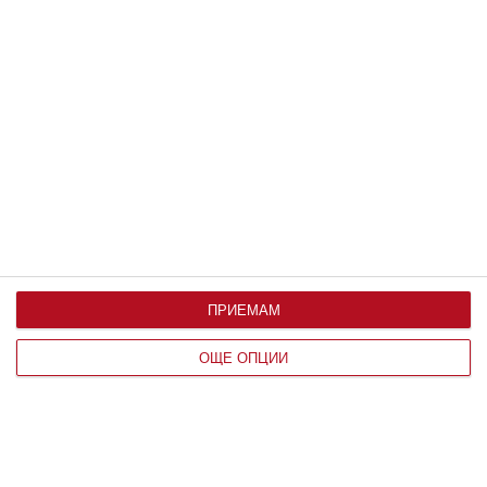
14 октомври 2023 г.
ПРИЕМАМ
Полезни съвети за майките, които искат да
ОЩЕ ОПЦИИ
спортуват, но не могат
Движението е изключително важно за здравето, но
понякога времето и децата го поставят на по-заден
план
23 февруари 2023 г.