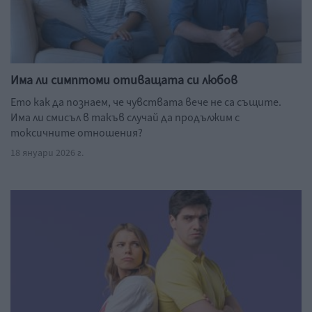
Има ли симптоми отиващата си любов
Ето как да познаем, че чувствата вече не са същите.
Има ли смисъл в такъв случай да продължим с
токсичните отношения?
18 януари 2026 г.