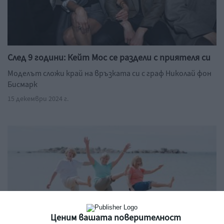
След 9 години: Кейт Мос се раздели с приятеля си
Моделът сложи край на връзката си с граф Николай фон
Бисмарк
15 декември 2024 г.
Ценим вашата поверителност