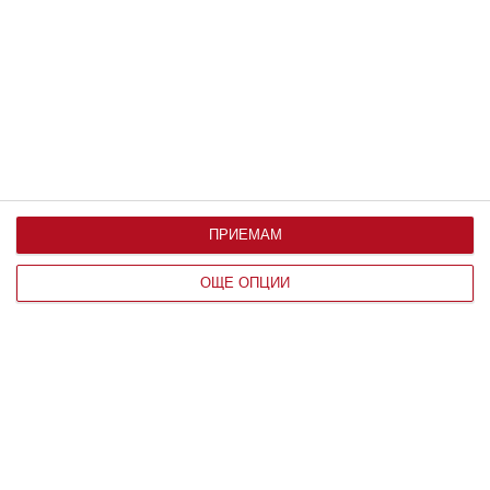
Възрастните знаят основните опасности,
тийнейджърите ги пренебрегват
09 август 2026 г.
ПРИЕМАМ
ОЩЕ ОПЦИИ
Заедно
Любовта топли, но не изгаря
09 август 2026