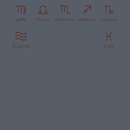
дева
везни
скорпион
стрелец
козирог
водолей
риби