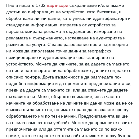
Ние и нашите 1732
партньори
съхраняваме и/или имаме
достъп до информация на устройство, като бисквитки, и
Как трябва да живеем
обработваме лични данни, като уникални идентификатори и
стандартна информация, изпратена от устройство за
Рано или късно човек достига определена възраст,
персонализирана реклама и съдържание, измерване на
която не е задължително да преминава скучно
рекламата и съдържанието, изследване на аудиторията и
25 юни 2021 г.
развитие на услуги.
С ваше разрешение ние и партньорите
ни може да използваме точни данни за географско
позициониране и идентификация чрез сканиране на
устройството. Можете да кликнете, за да дадете съгласието
си ние и партньорите ни да обработваме данните ви, както е
описано по-горе. Друга възможност е да разгледате по-
подробна информация и да промените предпочитанията си,
преди да дадете съгласието си, или да откажете да дадете
съгласието си.
Моля, обърнете внимание, че за част от
начините на обработване на личните ви данни може да не се
изисква съгласието ви, но имате право да възразите срещу
обработването им по тези начини. Предпочитанията ви ще
са в сила само за този уебсайт. Можете да промените своите
предпочитания или да оттеглите съгласието си по всяко
време, като се върнете на този сайт и кликнете върху бутона
Здравeто на бебето зависи и от таткото