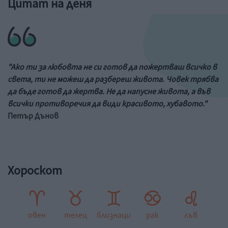
Цитат на деня
"Ако ти за любовта не си готов да пожертваш всичко в
света, ти не можеш да разбереш живота. Човек трябва
да бъде готов да жертва. Не да напусне живота, а във
всички противоречия да види красивото, хубавото."
Петър Дънов
Хороскот
овен
телец
близнаци
рак
лъв