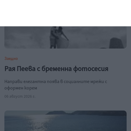
Заедно
Рая Пеева с бременна фотосесия
Направи елегантна поява в социалните мрежи с
оформен корем
06 август 2026 г.