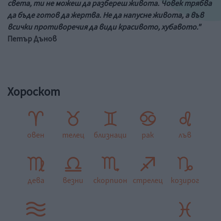
света, ти не можеш да разбереш живота. Човек трябва
да бъде готов да жертва. Не да напусне живота, а във
всички противоречия да види красивото, хубавото."
Петър Дънов
Хороскот
овен
телец
близнаци
рак
лъв
дева
везни
скорпион
стрелец
козирог