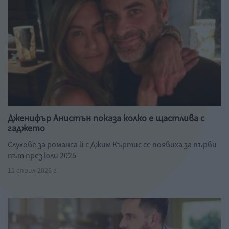
Дженифър Анистън показа колко е щастлива с
гаджето
Слухове за романса й с Джим Къртис се появиха за първи
път през юли 2025
11 април 2026 г.