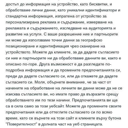
достъп до информация на устройство, като бисквитки, и
обработваме лични данни, като уникални идентификатори и
Когато щъркелите отлитат за топлите страни
стандартна информация, изпратена от устройство за
персонализирана реклама и съдържание, измерване на
24 август 2020 г.
рекламата и съдържанието, изследване на аудиторията и
развитие на услуги.
С ваше разрешение ние и партньорите
ни може да използваме точни данни за географско
позициониране и идентификация чрез сканиране на
устройството. Можете да кликнете, за да дадете съгласието
си ние и партньорите ни да обработваме данните ви, както е
описано по-горе. Друга възможност е да разгледате по-
подробна информация и да промените предпочитанията си,
преди да дадете съгласието си, или да откажете да дадете
съгласието си.
Моля, обърнете внимание, че за част от
начините на обработване на личните ви данни може да не се
изисква съгласието ви, но имате право да възразите срещу
обработването им по тези начини. Предпочитанията ви ще
са в сила само за този уебсайт. Можете да промените своите
предпочитания или да оттеглите съгласието си по всяко
България e сред страните с най-много
време, като се върнете на този сайт и кликнете върху бутона
извънбрачни деца в ЕС
"Поверителност" в долната част на уеб страницата.