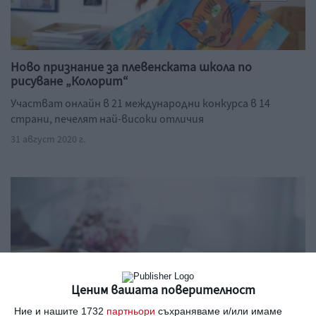
Ново признание за плевенската школа по
рисуване „Колорит“
Участват онлайн в 21 международни конкурса в 14
страни, печелят най-високи отличия
31 август 2020 г.
Ценим вашата поверителност
Ние и нашите 1732
партньори
съхраняваме и/или имаме