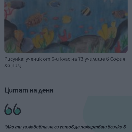
Рисунка: ученик от 6-и клас на 73 училище в София
&a;nbs;
Цитат на деня
"Ако ти за любовта не си готов да пожертваш всичко в