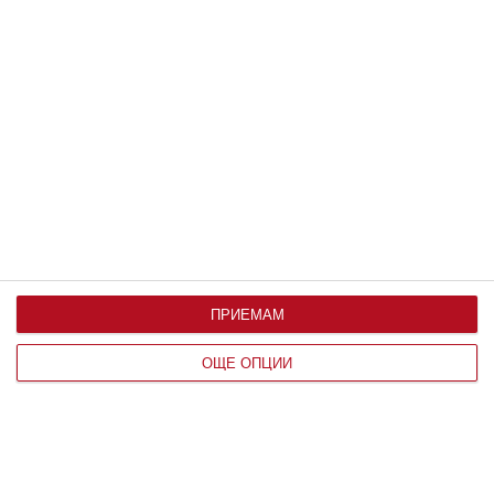
Олтарът на богинята Дурга
Изпълнена със смесена техника
13 август 2018 г.
ПРИЕМАМ
ОЩЕ ОПЦИИ