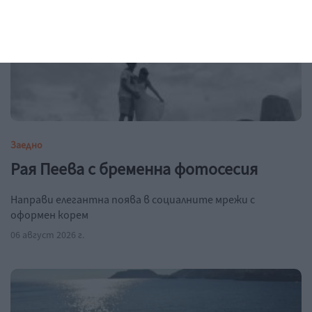
Заедно
Рая Пеева с бременна фотосесия
Направи елегантна поява в социалните мрежи с
оформен корем
06 август 2026 г.