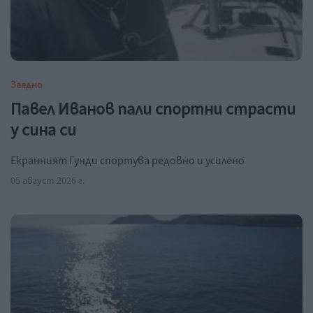
Заедно
Павел Иванов пали спортни страсти
у сина си
Екранният Гунди спортува редовно и усилено
05 август 2026 г.