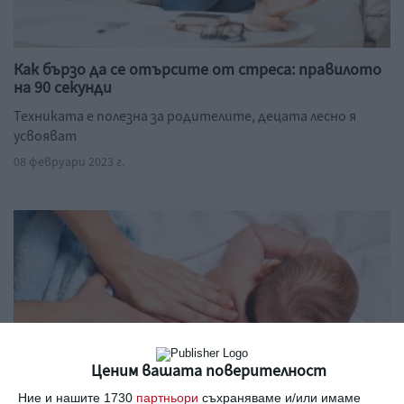
Как бързо да се отърсите от стреса: правилото
на 90 секунди
Техниката е полезна за родителите, децата лесно я
усвояват
08 февруари 2023 г.
Ценим вашата поверителност
Ние и нашите 1730
партньори
съхраняваме и/или имаме