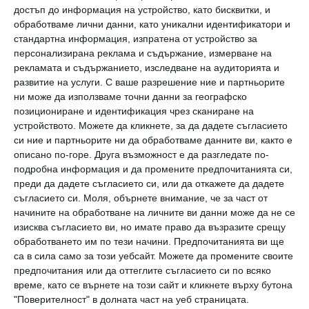
достъп до информация на устройство, като бисквитки, и
Ползите от неонаталния масаж
обработваме лични данни, като уникални идентификатори и
стандартна информация, изпратена от устройство за
Ето какви предимства носи той и защо не трябва да го
персонализирана реклама и съдържание, измерване на
пропускате
рекламата и съдържанието, изследване на аудиторията и
развитие на услуги.
С ваше разрешение ние и партньорите
07 ноември 2022 г.
ни може да използваме точни данни за географско
позициониране и идентификация чрез сканиране на
устройството. Можете да кликнете, за да дадете съгласието
си ние и партньорите ни да обработваме данните ви, както е
описано по-горе. Друга възможност е да разгледате по-
подробна информация и да промените предпочитанията си,
преди да дадете съгласието си, или да откажете да дадете
съгласието си.
Моля, обърнете внимание, че за част от
начините на обработване на личните ви данни може да не се
изисква съгласието ви, но имате право да възразите срещу
обработването им по тези начини. Предпочитанията ви ще
са в сила само за този уебсайт. Можете да промените своите
предпочитания или да оттеглите съгласието си по всяко
време, като се върнете на този сайт и кликнете върху бутона
Техниката 4-7-8, която ще накара детето ви да
"Поверителност" в долната част на уеб страницата.