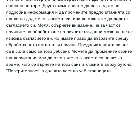
Часовете ще се провеждат включително и
описано по-горе. Друга възможност е да разгледате по-
през лятото. В стандарта е уредена и
подробна информация и да промените предпочитанията си,
преди да дадете съгласието си, или да откажете да дадете
подкрепата за деца с изявени дарби, като се
съгласието си.
Моля, обърнете внимание, че за част от
предвижда да се осигурят квалифицирани
начините на обработване на личните ви данни може да не се
специалисти за развитие на техния
изисква съгласието ви, но имате право да възразите срещу
обработването им по тези начини. Предпочитанията ви ще
потенциал.
са в сила само за този уебсайт. Можете да промените своите
предпочитания или да оттеглите съгласието си по всяко
време, като се върнете на този сайт и кликнете върху бутона
Регламентирана е подкрепата за деца в риск
"Поверителност" в долната част на уеб страницата.
да отпаднат от училище, както и тези,
подложени на тормоз. Залагат се и дейности
за създаване на добър психоклимат в
училище – превенция срещу насилието,
преодоляване на проблемно поведение,
както и награди и санкции за учениците и
процедури при евентуални отсъствия.