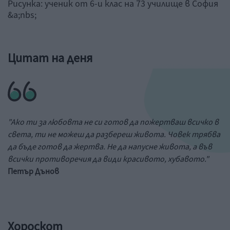
Рисунка: ученик от 6-и клас на 73 училище в София
&a;nbs;
Цитат на деня
"Ако ти за любовта не си готов да пожертваш всичко в
света, ти не можеш да разбереш живота. Човек трябва
да бъде готов да жертва. Не да напусне живота, а във
всички противоречия да види красивото, хубавото."
Петър Дънов
Хороскот