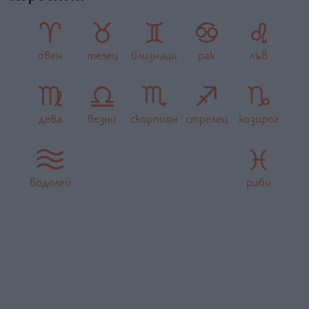
овен
телец
близнаци
рак
лъв
дева
везни
скорпион
стрелец
козирог
водолей
риби