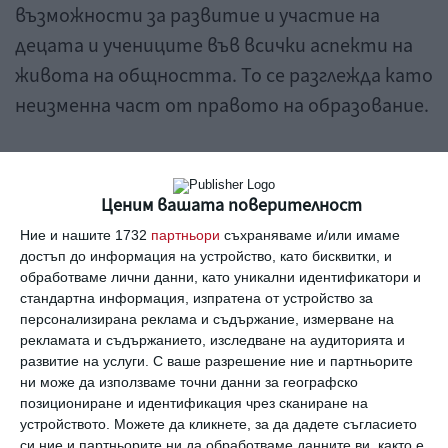
възможности за развитие и участие на
децата и учениците във всички аспекти на
живота на общността. То се разглежда като
неизменна част от правото на образование.
Особена подкрепа ще получат децата със
специални образователни потребности. В
Ценим вашата поверителност
училище ще се привличат ресурсни учители,
Ние и нашите 1732
партньори
съхраняваме и/или имаме
психолози, логопеди и други педагогически
достъп до информация на устройство, като бисквитки, и
специалисти, ще има и помощник на учителя,
обработваме лични данни, като уникални идентификатори и
стандартна информация, изпратена от устройство за
според стандарта.
персонализирана реклама и съдържание, измерване на
рекламата и съдържанието, изследване на аудиторията и
От допълнителни часове се нуждаят и
развитие на услуги.
С ваше разрешение ние и партньорите
ни може да използваме точни данни за географско
децата, които не владеят български език,
позициониране и идентификация чрез сканиране на
както и тези със затруднения в обучението.
устройството. Можете да кликнете, за да дадете съгласието
си ние и партньорите ни да обработваме данните ви, както е