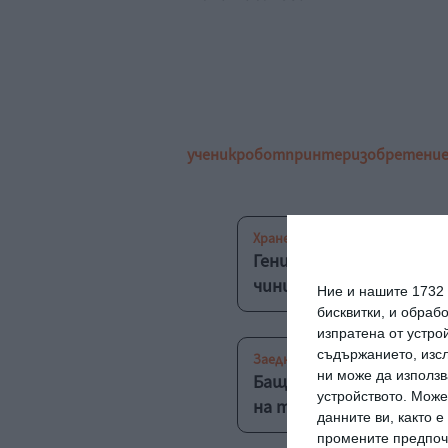
ученик
робот
принтер
изобретени
Хранене
Гениално: Изобретиха 
чиния
Ние и нашите 1732
бисквитки, и обраб
изпратена от устро
съдържанието, изсл
Заедно
ни може да използв
Баща изобрети прилож
устройството. Може
на тийнейджъра
данните ви, както 
промените предпочи