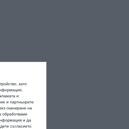
ройство, като
информация,
кламата и
ие и партньорите
рез сканиране на
да обработваме
 информация и да
адете съгласието