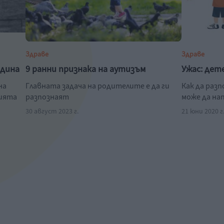
Здраве
Здраве
одина
9 ранни признака на аутизъм
Ужас: дет
на
Главната задача на родителите е да ги
Как да раз
нията
разпознаят
може да на
30 август 2023 г.
21 юни 2020 г