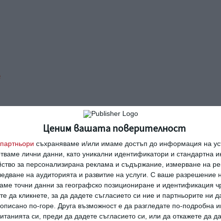
е
Ценим вашата поверителност
разделител за храна в детската
партньори
съхраняваме и/или имаме достъп до информация на уст
отваме лични данни, като уникални идентификатори и стандартна 
йство за персонализирана реклама и съдържание, измерване на ре
едване на аудиторията и развитие на услуги.
С ваше разрешение н
аме точни данни за географско позициониране и идентификация ч
ение, което блокира телефона
те да кликнете, за да дадете съгласието си ние и партньорите ни 
е описано по-горе. Друга възможност е да разгледате по-подробна
танията си, преди да дадете съгласието си, или да откажете да д