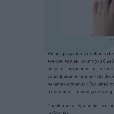
Сн
Ученик разработи първия в св
Алексей Аршан, който учи в дев
апарат с размерите на книга, к
същевременно притежава всичк
печата на хартия с всякакъв р
и принтира страница след стр
Проектът на Аршан вече спече
роботика.