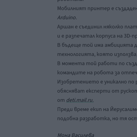
Мобилният принтер е създаде
Arduino.
Аршан е съединил няколко платк
и е разпечатал корпуса на 3D-
В бъдеще той има амбицията 
технологията, която използва,
В момента той работи по създ
командите на робота за отпеч
Изобретението е уникално по р
обясняват експерти от руско
от
deti.mail.ru.
Преди време екип на Йерусали
подобна разработка, но тя ост
Мона Василева