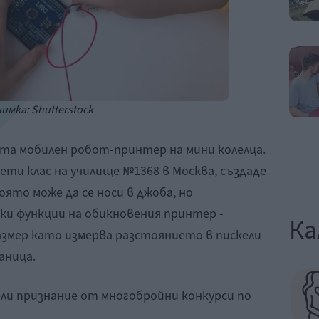
имка: Shutterstock
ета мобилен робот-принтер на мини колелца.
ети клас на училище №1368 в Москва, създаде
оято може да се носи в джоба, но
и функции на обикновения принтер -
Ка
азмер като измерва разстоянието в пискели
аница.
ли признание от многобройни конкурси по