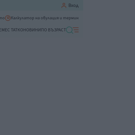
Вход
ето
Калкулатор на овулация и термин
ЕМЕ
С ТАТКО
НОВИНИ
ПО ВЪЗРАСТ