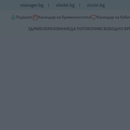
manager.bg
obekti.bg
zinzin.bg
Подкаст
Календар на бременността
Календар на беб
ЗДРАВЕ
ОБРАЗОВАНИЕ
ДА ПОГОВОРИМ
СВОБОДНО ВР