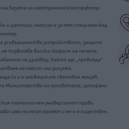
н на базата на електронния конструктор
и и датчици, написал е за тях специален код
принтер.
да усъвършенства устройството, защото
 не позволява висока скорост на печата.
аването на драйвър, който ще „превежда“
атване на текст или рисунка.
ода си и е иновация от световен мащаб,
то Министерство на просветата, цитирани
мския технологичен университет прави
ава само на етап проект и не е осъществен.