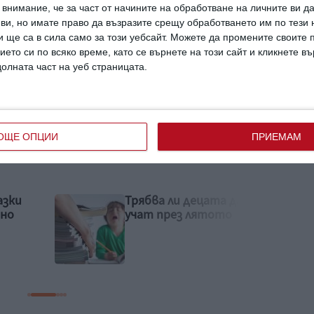
внимание, че за част от начините на обработване на личните ви д
 ви, но имате право да възразите срещу обработването им по тези 
с за непослушни деца
 ще са в сила само за този уебсайт. Можете да промените своите
ието си по всяко време, като се върнете на този сайт и кликнете в
долната част на уеб страницата.
 за смартфон и биберон
ОЩЕ ОПЦИИ
ПРИЕМАМ
да
Детето пита: Защо
о
ушите събират кал