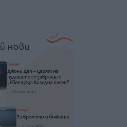
й нови
Заедно
Джони Деп – царят на
чудаците се завръща с
„Ебенизър: Коледна песен“
08 август 2026 г.
Заедно
За времето и болката
08 август 2026 г.