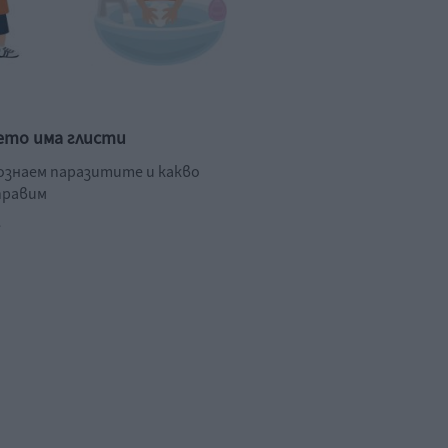
ето има глисти
познаем паразитите и какво
правим
.