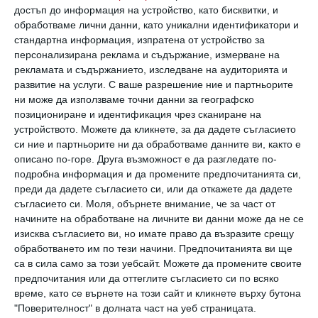
питаш дали в този динамичен свят все пак
достъп до информация на устройство, като бисквитки, и
обработваме лични данни, като уникални идентификатори и
има нещо, което да е непроменимо, завинаги,
стандартна информация, изпратена от устройство за
безусловно, постоянно. Първият образ е
персонализирана реклама и съдържание, измерване на
многоизмерен, но се свързва с една дума -
рекламата и съдържанието, изследване на аудиторията и
развитие на услуги.
С ваше разрешение ние и партньорите
дом. А домът се наслагва в картини -
ни може да използваме точни данни за географско
скъпите хора, любовта, загрижеността,
позициониране и идентификация чрез сканиране на
устройството. Можете да кликнете, за да дадете съгласието
отговорността, споделената радост и
си ние и партньорите ни да обработваме данните ви, както е
болка…
описано по-горе. Друга възможност е да разгледате по-
подробна информация и да промените предпочитанията си,
преди да дадете съгласието си, или да откажете да дадете
Домът е мястото, на което се чувстваме
съгласието си.
Моля, обърнете внимание, че за част от
обичани, можем да бъдем себе си и усещаме
начините на обработване на личните ви данни може да не се
изисква съгласието ви, но имате право да възразите срещу
топлина в душата си. Домът е една Вселена,
обработването им по тези начини. Предпочитанията ви ще
която не спира да се върти в кръг. Притегля
са в сила само за този уебсайт. Можете да промените своите
предпочитания или да оттеглите съгласието си по всяко
ни към себе си, а ние просто се връщаме, без
време, като се върнете на този сайт и кликнете върху бутона
дори да се запитаме "защо?".
"Поверителност" в долната част на уеб страницата.