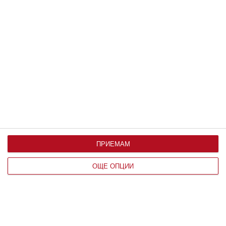
Коментари
Трябва да сте регистриран потребител за да
напишете коментар
Виж всички коментари
ПРИЕМАМ
ОЩЕ ОПЦИИ
Най нови