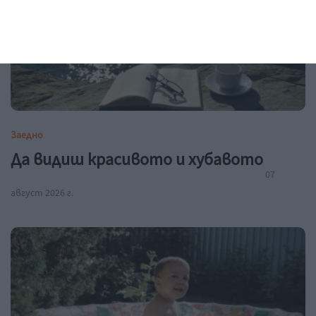
Заедно
Да видиш красивото и хубавото
07
август 2026 г.