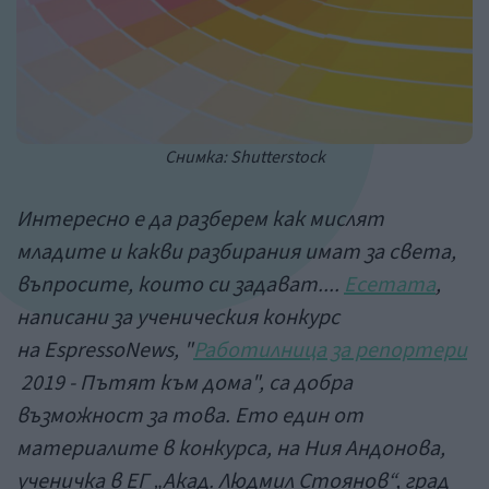
Снимка: Shutterstock
Интересно е да разберем как мислят
младите и какви разбирания имат за света,
въпросите, които си задават....
Есетата
,
написани за ученическия конкурс
на EspressoNews, "
Работилница за репортери
2019 - Пътят към дома", са добра
възможност за това. Ето един от
материалите в конкурса, на Ния Андонова,
ученичка в ЕГ „Акад. Людмил Стоянов“, град