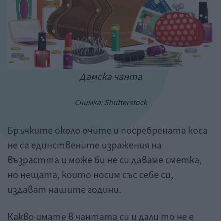
Дамска чанта
Снимка: Shutterstock
Бръчките около очите и посребрената коса
не са единствените изражения на
възрастта и може би не си даваме сметка,
но нещата, които носим със себе си,
издават нашите години.
Какво имате в чантата си и дали то не е