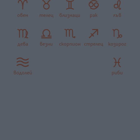
овен
телец
близнаци
рак
лъв
дева
везни
скорпион
стрелец
козирог
водолей
риби