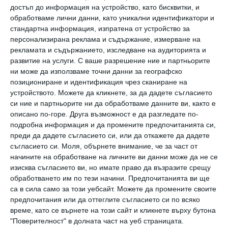
достъп до информация на устройство, като бисквитки, и
възраст. Младите предпочитат обикновени
обработваме лични данни, като уникални идентификатори и
силиконови калъфи за своите смартфони.
стандартна информация, изпратена от устройство за
персонализирана реклама и съдържание, измерване на
рекламата и съдържанието, изследване на аудиторията и
Мини-комплект за първа помощ
развитие на услуги.
С ваше разрешение ние и партньорите
ни може да използваме точни данни за географско
Внимателно сгънат и
позициониране и идентификация чрез сканиране на
устройството. Можете да кликнете, за да дадете съгласието
прибран в дамската чанта
, несъмнено е
си ние и партньорите ни да обработваме данните ви, както е
белег за богат житейски опит. Младите
описано по-горе. Друга възможност е да разгледате по-
подробна информация и да промените предпочитанията си,
хора просто влизат в аптеката, когато се
преди да дадете съгласието си, или да откажете да дадете
налага, купуват лекарствата, предписани в
съгласието си.
Моля, обърнете внимание, че за част от
начините на обработване на личните ви данни може да не се
момента, и ги държат в хартиен плик в
изисква съгласието ви, но имате право да възразите срещу
жабката на колата.
обработването им по тези начини. Предпочитанията ви ще
са в сила само за този уебсайт. Можете да промените своите
предпочитания или да оттеглите съгласието си по всяко
Аксесоари
време, като се върнете на този сайт и кликнете върху бутона
"Поверителност" в долната част на уеб страницата.