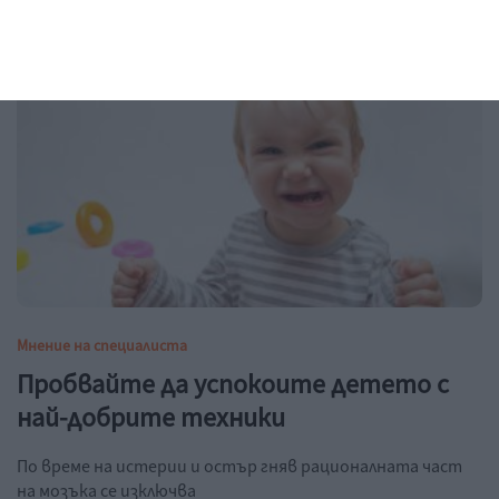
Мнение на специалиста
Пробвайте да успокоите детето с
най-добрите техники
По време на истерии и остър гняв рационалната част
на мозъка се изключва