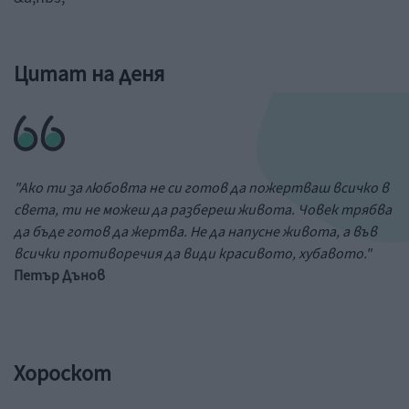
Цитат на деня
"Ако ти за любовта не си готов да пожертваш всичко в
света, ти не можеш да разбереш живота. Човек трябва
да бъде готов да жертва. Не да напусне живота, а във
всички противоречия да види красивото, хубавото."
Петър Дънов
Хороскот