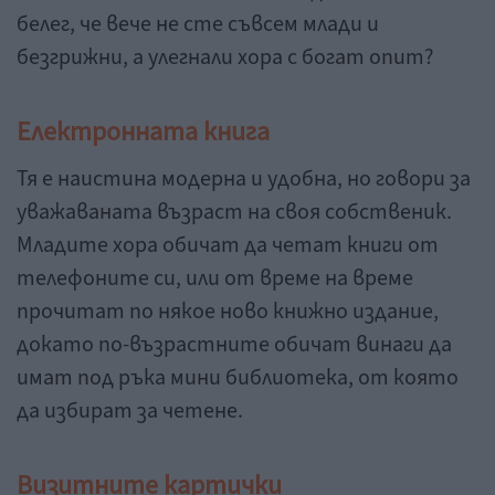
белег, че вече не сте съвсем млади и
безгрижни, а улегнали хора с богат опит?
Електронната книга
Тя е наистина модерна и удобна, но говори за
уважаваната възраст на своя собственик.
Младите хора обичат да четат книги от
телефоните си, или от време на време
прочитат по някое ново книжно издание,
докато по-възрастните обичат винаги да
имат под ръка мини библиотека, от която
да избират за четене.
Визитните картички