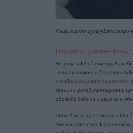
Ръце, които изразяват съприча
Нашият „златен фонд“
Не знам какво бихме правили б
Тяхната помощ е безценна. Факт
рехабилитацията на детето, е 
градини, рехабилитационни цен
обожава баба си и дядо си и оби
Опитвам се да не мисля какво би
Последният път, когато имах 