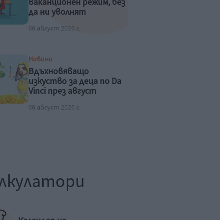
ваканционен режим, без
да ни уволнят
06 август 2026 г.
Новини
Вдъхновяващо
изкуство за деца по Da
Vinci през август
06 август 2026 г.
лкулатори