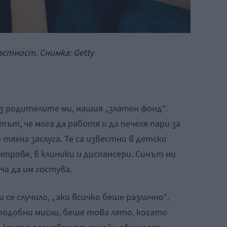
стност. Снимка: Getty
ез родителите ми, нашия „златен фонд“.
ът, че мога да работя и да печеля пари за
тяхна заслуга. Те са известни в детски
трове, в клиники и диспансери. Синът ни
ча да им гостува.
 се случило, „ако всичко беше различно“.
подобни мисли, беше това лято, когато