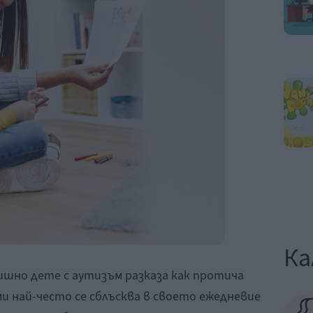
Ка
ишно дете с аутизъм разказа как протича
ми най-често се сблъсква в своето ежедневие