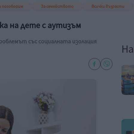
а поговорим
За семейството
Всички възрасти
ка на дете с аутизъм
роблемът със социалната изолация
На