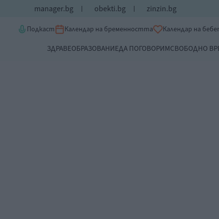
manager.bg
obekti.bg
zinzin.bg
Подкаст
Календар на бременността
Календар на беб
ЗДРАВЕ
ОБРАЗОВАНИЕ
ДА ПОГОВОРИМ
СВОБОДНО ВР