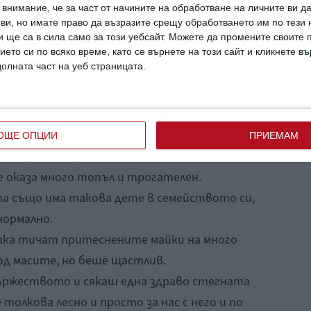
внимание, че за част от начините на обработване на личните ви д
дам много по-оптимистично.
 ви, но имате право да възразите срещу обработването им по тези 
е, помага при подреждането на масата и се
 ще са в сила само за този уебсайт. Можете да промените своите
ието си по всяко време, като се върнете на този сайт и кликнете в
о облечени.
долната част на уеб страницата.
и и аз се замислихме за вакуума около нас,
едка ми. Не искахме да ходим там заради
а да успеем да се справим с поведението му,
ОЩЕ ОПЦИИ
ПРИЕМАМ
или ще ни съдят.
е оказа много топъл и трогателен.
ата също има такова дете в семейството си,
нормално.
 така тичат притеснените майки на много
под масите, но беше щастлив.
ържеството и сякаш една здраво стегната
 толкова лесно и просто за нас с него и по