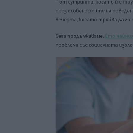
– от сутринта, когато ѝ е труд
през особеностите на поведен
вечерта, когато трябва да го 
Сега продължаваме.
Ето нейния
проблема със социалната изолац