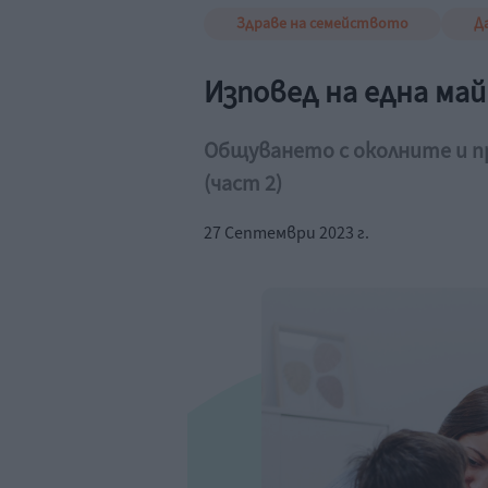
Здраве на семейството
Д
Изповед на една май
Общуването с околните и п
(част 2)
27 Септември 2023 г.