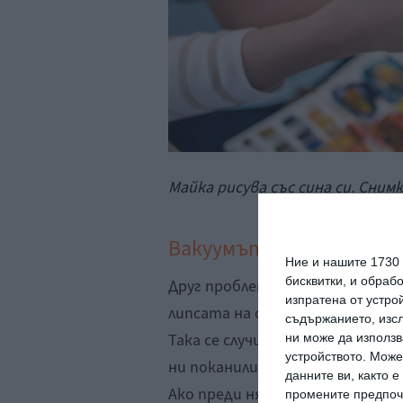
Майка рисува със сина си. Снимка
Вакуумът около нас
Ние и нашите 1730
бисквитки, и обраб
Друг проблем, който доскоро н
изпратена от устро
липсата на социален кръг за син
съдържанието, изсл
Така се случи, че останахме с 
ни може да използв
устройството. Може
ни поканили на гости или биха
данните ви, както 
Ако преди няколко години сама
промените предпочи