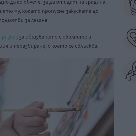
но да го облече, за да отидат на градина,
ието му, когато пропусне закуската до
подготви за лягане.
 разказ
за общуването с околните и
ия и неразбиране, с което се сблъсква.