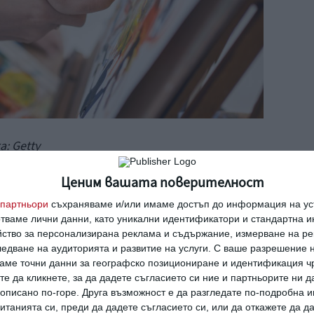
: Getty
Ценим вашата поверителност
партньори
съхраняваме и/или имаме достъп до информация на уст
отваме лични данни, като уникални идентификатори и стандартна 
е беше признат от нас като проблем, е
йство за персонализирана реклама и съдържание, измерване на ре
а ни.
едване на аудиторията и развитие на услуги.
С ваше разрешение н
много малко приятели и познати, които биха
аме точни данни за географско позициониране и идентификация ч
те да кликнете, за да дадете съгласието си ние и партньорите ни 
 били готови да ни дойдат на гости.
е описано по-горе. Друга възможност е да разгледате по-подробна
та аз бях много напрегната от подобна идея,
танията си, преди да дадете съгласието си, или да откажете да д