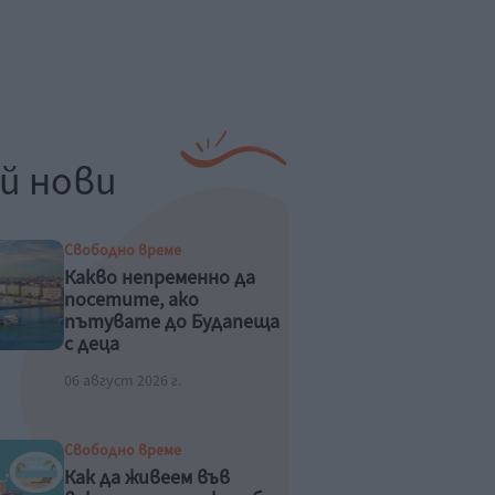
й нови
Свободно време
Какво непременно да
посетите, ако
пътувате до Будапеща
с деца
06 август 2026 г.
Свободно време
Как да живеем във