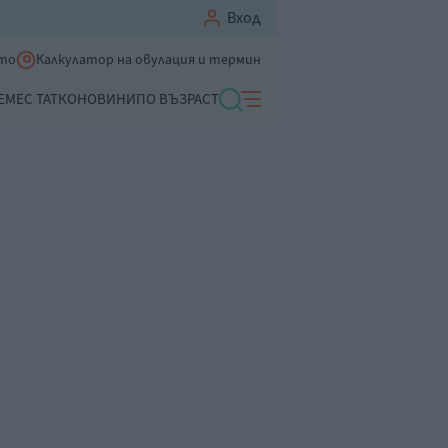
Вход
ето
Калкулатор на овулация и термин
ЕМЕ
С ТАТКО
НОВИНИ
ПО ВЪЗРАСТ