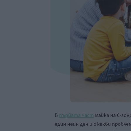
В
първата част
майка на 6-год
един неин ден и с какви пробле