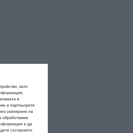
ройство, като
информация,
кламата и
ие и партньорите
рез сканиране на
да обработваме
 информация и да
адете съгласието