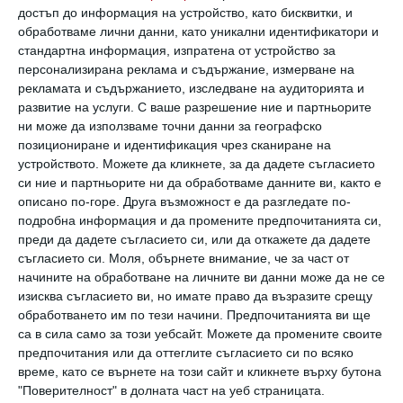
достъп до информация на устройство, като бисквитки, и
си състав, е естествен хипертоничен
обработваме лични данни, като уникални идентификатори и
разтвор, много подобен на този, използван
стандартна информация, изпратена от устройство за
персонализирана реклама и съдържание, измерване на
през зимата под формата на спрей при
рекламата и съдържанието, изследване на аудиторията и
хрема, запушен нос, зачервено гърло и болки в
развитие на услуги.
С ваше разрешение ние и партньорите
ни може да използваме точни данни за географско
гърлото“
, обяснява Анджела Питари, семеен
позициониране и идентификация чрез сканиране на
педиатър от провинция Флоренция, член на
устройството. Можете да кликнете, за да дадете съгласието
Италианската федерация на
си ние и партньорите ни да обработваме данните ви, както е
описано по-горе. Друга възможност е да разгледате по-
педиатричните лекари (FIMP).
подробна информация и да промените предпочитанията си,
преди да дадете съгласието си, или да откажете да дадете
Също толкова здравословен е и морският
съгласието си.
Моля, обърнете внимание, че за част от
начините на обработване на личните ви данни може да не се
въздух.
„Той е относително богат на йод,
изисква съгласието ви, но имате право да възразите срещу
полезен с антибактериалното и
обработването им по тези начини. Предпочитанията ви ще
са в сила само за този уебсайт. Можете да промените своите
противовъзпалителното си действие върху
предпочитания или да оттеглите съгласието си по всяко
цялата дихателна система“
, уточнява тя.
време, като се върнете на този сайт и кликнете върху бутона
"Поверителност" в долната част на уеб страницата.