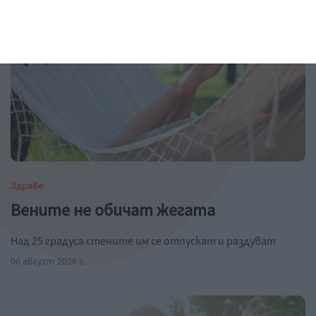
Здраве
Вените не обичат жегата
Над 25 градуса стените им се отпускат и раздуват
06 август 2026 г.