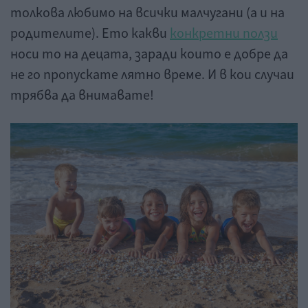
толкова любимо на всички малчугани (а и на
родителите). Ето какви
конкретни ползи
носи то на децата, заради които е добре да
не го пропускате лятно време. И в кои случаи
трябва да внимавате!