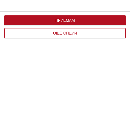
ПРИЕМАМ
ОЩЕ ОПЦИИ
Здраве
Вените не обичат жегата
Над 25 градуса стените им се отпускат и раздуват
06 август 2026 г.