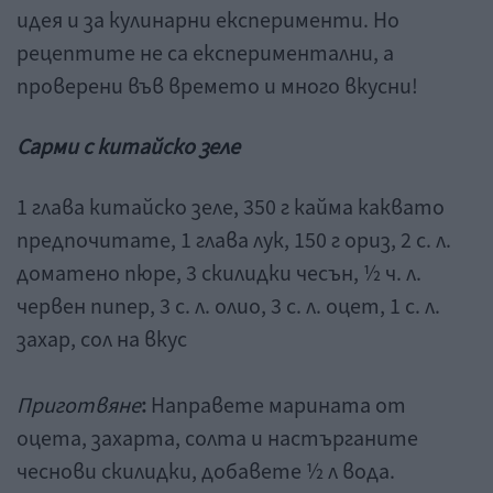
идея и за кулинарни експерименти. Но
рецептите не са експериментални, а
проверени във времето и много вкусни!
Сарми с китайско зеле
1 глава китайско зеле, 350 г кайма каквато
предпочитате, 1 глава лук, 150 г ориз, 2 с. л.
доматено пюре, 3 скилидки чесън, ½ ч. л.
червен пипер, 3 с. л. олио, 3 с. л. оцет, 1 с. л.
захар, сол на вкус
Приготвяне
:
Направете марината от
оцета, захарта, солта и настърганите
чеснови скилидки, добавете ½ л вода.