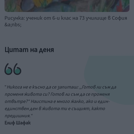
Рисунка: ученик от 6-и клас на 73 училище в София
&a;nbs;
Цитат на деня
"
Никога не е късно да се запиташ: ,,Готов ли съм да
променя живота си? Готов ли съм да се променя
отвътре?“ Наистина е много жалко, ако и един-
единствен ден в живота ти е същият, както
предишния.“
Елиф Шафак