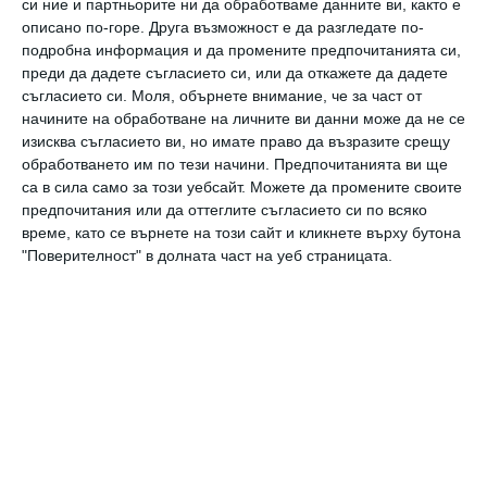
голямо листо зеле и варете на слаб огън
си ние и партньорите ни да обработваме данните ви, както е
описано по-горе. Друга възможност е да разгледате по-
около 50 минути.
подробна информация и да промените предпочитанията си,
преди да дадете съгласието си, или да откажете да дадете
Пица от гъби и карфиол
съгласието си.
Моля, обърнете внимание, че за част от
начините на обработване на личните ви данни може да не се
изисква съгласието ви, но имате право да възразите срещу
5-6 едри гъби, 1 малка глава карфиол, 2
обработването им по тези начини. Предпочитанията ви ще
домата, няколко маслини без костилките, ½
са в сила само за този уебсайт. Можете да промените своите
предпочитания или да оттеглите съгласието си по всяко
връзка магданоз, зехтин, сол.
време, като се върнете на този сайт и кликнете върху бутона
"Поверителност" в долната част на уеб страницата.
Приготвяне:
Бланширайте накъсания на розички
карфиол. Наредете го в тавичка, върху него наредете
нарязаните гъби, обезкостените маслини и овкусете.
Полейте с 1 ч.ч. от водата на сварения карфиол и печете
30-ина минути в средно гореща фурна. Поръсете с
магданоза и сервирайте.
пица
гъби
карфиол
китайско зеле
сарми