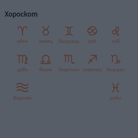
Хороскот
овен
телец
близнаци
рак
лъв
дева
везни
скорпион
стрелец
козирог
водолей
риби