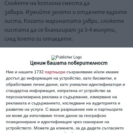
Сложете на котлона сместа да
завира. Измийте зелето и отделете едрите
листа. Когато маринатата заври, сложете
листата да се бланшират за 3-4 минути,
след което ги отцедете.
Отделно сипете олиото, нарязаната на
Ценим вашата поверителност
ситно глава лук, червения пипер и каймата.
Когато тази смес се запържи леко, добавете
Ние и нашите 1732
партньори
съхраняваме и/или имаме
достъп до информация на устройство, като бисквитки, и
ориза, предварително промит, и долейте
обработваме лични данни, като уникални идентификатори и
чаша топла вода. Когато и оризът омекне,
стандартна информация, изпратена от устройство за
персонализирана реклама и съдържание, измерване на
добавете доматеното пюре и изключете
рекламата и съдържанието, изследване на аудиторията и
котлона. Когато плънката се охлади,
развитие на услуги.
С ваше разрешение ние и партньорите
ни може да използваме точни данни за географско
направете сърмите, наредете в тенджера,
позициониране и идентификация чрез сканиране на
на дъното на която сте разстлали едно
устройството. Можете да кликнете, за да дадете съгласието