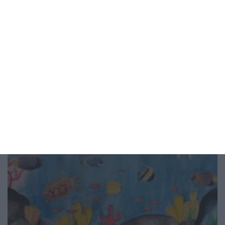
Признай, че не си готов да станеш
баща
Живеете заедно? Това не значи нищо
04 август 2026 г.
Рисунка на деня