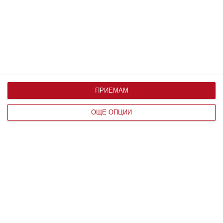
Над 25 градуса стените им се отпускат и раздуват
06 август 2026 г.
ПРИЕМАМ
ОЩЕ ОПЦИИ
Заедно
Идилия и релакс за семейството на
Башар Рахал