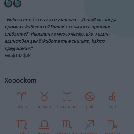
"
Никога не е късно да се запиташ: ,,Готов ли съм да
променя живота си? Готов ли съм да се променя
отвътре?“ Наистина е много жалко, ако и един-
единствен ден в живота ти е същият, както
предишния.“
Елиф Шафак
Хороскот
овен
телец
близнаци
рак
лъв