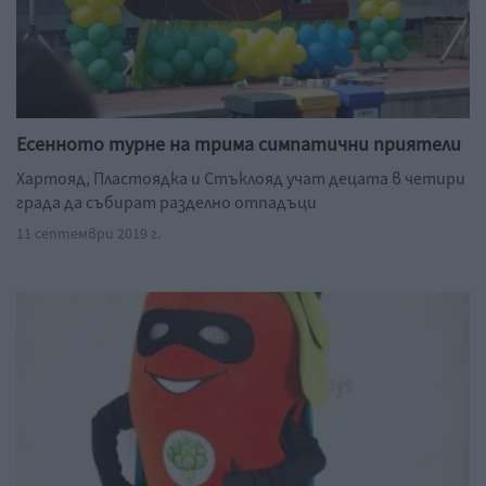
Есенното турне на трима симпатични приятели
Хартояд, Пластоядка и Стъклояд учат децата в четири
града да събират разделно отпадъци
11 септември 2019 г.