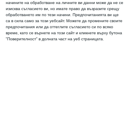
начините на обработване на личните ви данни може да не се
Кукли преподават урок по разделно събиране на
изисква съгласието ви, но имате право да възразите срещу
отпадъци
обработването им по тези начини. Предпочитанията ви ще
На детски празник в Пазарджик
са в сила само за този уебсайт. Можете да промените своите
предпочитания или да оттеглите съгласието си по всяко
30 април 2018 г.
време, като се върнете на този сайт и кликнете върху бутона
"Поверителност" в долната част на уеб страницата.
Куклено шоу учи децата да събират разделно
отпадъците