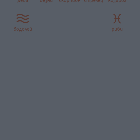
дева
везни
скорпион
стрелец
козирог
водолей
риби