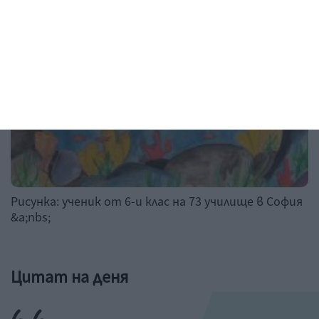
Рисунка: ученик от 6-и клас на 73 училище в София
&a;nbs;
Цитат на деня