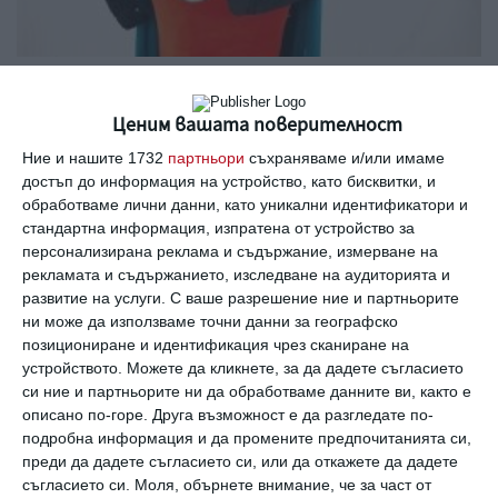
Морков-супергерой ще учи децата защо е важно
да намалим хранителните отпадъци
Ценим вашата поверителност
30 детски градини в София се срещат с моркова Мори
Ние и нашите 1732
партньори
съхраняваме и/или имаме
01 февруари 2019 г.
достъп до информация на устройство, като бисквитки, и
обработваме лични данни, като уникални идентификатори и
стандартна информация, изпратена от устройство за
персонализирана реклама и съдържание, измерване на
рекламата и съдържанието, изследване на аудиторията и
развитие на услуги.
С ваше разрешение ние и партньорите
ни може да използваме точни данни за географско
позициониране и идентификация чрез сканиране на
устройството. Можете да кликнете, за да дадете съгласието
си ние и партньорите ни да обработваме данните ви, както е
описано по-горе. Друга възможност е да разгледате по-
подробна информация и да промените предпочитанията си,
преди да дадете съгласието си, или да откажете да дадете
съгласието си.
Моля, обърнете внимание, че за част от