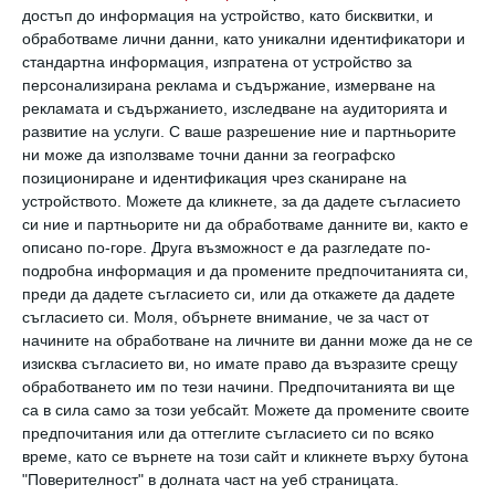
достъп до информация на устройство, като бисквитки, и
обработваме лични данни, като уникални идентификатори и
Кайли Дженър тренира за Хелоуин с децата
стандартна информация, изпратена от устройство за
персонализирана реклама и съдържание, измерване на
Тримата започнаха подготовка за страховития, но
рекламата и съдържанието, изследване на аудиторията и
весел празник
развитие на услуги.
С ваше разрешение ние и партньорите
13 октомври 2023 г.
ни може да използваме точни данни за географско
позициониране и идентификация чрез сканиране на
устройството. Можете да кликнете, за да дадете съгласието
си ние и партньорите ни да обработваме данните ви, както е
описано по-горе. Друга възможност е да разгледате по-
подробна информация и да промените предпочитанията си,
преди да дадете съгласието си, или да откажете да дадете
съгласието си.
Моля, обърнете внимание, че за част от
начините на обработване на личните ви данни може да не се
изисква съгласието ви, но имате право да възразите срещу
обработването им по тези начини. Предпочитанията ви ще
са в сила само за този уебсайт. Можете да промените своите
предпочитания или да оттеглите съгласието си по всяко
време, като се върнете на този сайт и кликнете върху бутона
"Поверителност" в долната част на уеб страницата.