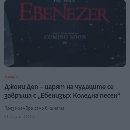
Заедно
Джони Деп – царят на чудаците се
завръща с „Ебенизър: Коледна песен“
През ноември само в кината
08 август 2026 г.