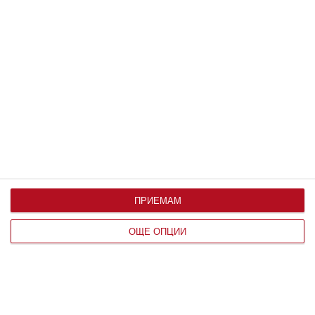
Стартира първото българско приложение за
книги втора ръка
ПРИЕМАМ
То дава възможност на малки и големи читатели да
намират по-лесно търсените от тях заглавия
ОЩЕ ОПЦИИ
26 май 2021 г.