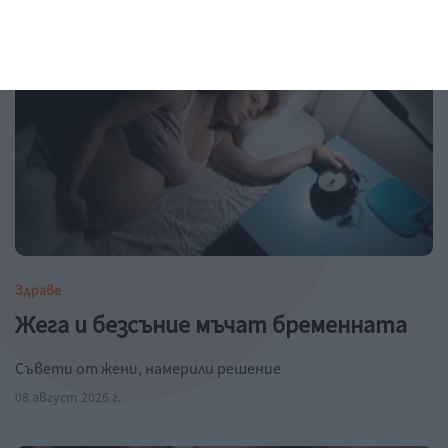
Здраве
Жега и безсъние мъчат бременната
Съвети от жени, намерили решение
08 август 2026 г.