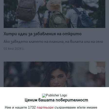
Хитри идеи за забавления на открито
Ако заведето хлапето на планина, на вилата или на село
05 юли 2024 г.
Ценим вашата поверителност
Ние и нашите 1732
партньори
съхраняваме и/или имаме