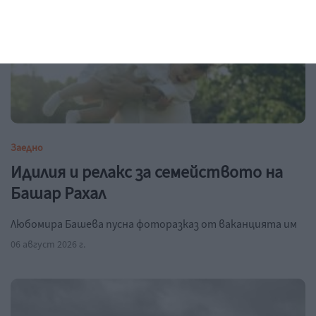
Заедно
Идилия и релакс за семейството на
Башар Рахал
Любомира Башева пусна фоторазказ от ваканцията им
06 август 2026 г.