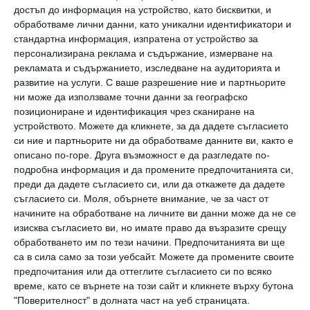
Как да стана мързелива майка
достъп до информация на устройство, като бисквитки, и
обработваме лични данни, като уникални идентификатори и
Съвети за възпитание на самостоятелни деца от Анна
стандартна информация, изпратена от устройство за
Бикова - майка, психолог и блогър
персонализирана реклама и съдържание, измерване на
28 август 2020 г.
рекламата и съдържанието, изследване на аудиторията и
развитие на услуги.
С ваше разрешение ние и партньорите
ни може да използваме точни данни за географско
позициониране и идентификация чрез сканиране на
устройството. Можете да кликнете, за да дадете съгласието
си ние и партньорите ни да обработваме данните ви, както е
описано по-горе. Друга възможност е да разгледате по-
подробна информация и да промените предпочитанията си,
преди да дадете съгласието си, или да откажете да дадете
съгласието си.
Моля, обърнете внимание, че за част от
начините на обработване на личните ви данни може да не се
изисква съгласието ви, но имате право да възразите срещу
обработването им по тези начини. Предпочитанията ви ще
са в сила само за този уебсайт. Можете да промените своите
предпочитания или да оттеглите съгласието си по всяко
Не съм параноик, но се страхувам да оставя
време, като се върнете на този сайт и кликнете върху бутона
децата си с бабите
"Поверителност" в долната част на уеб страницата.