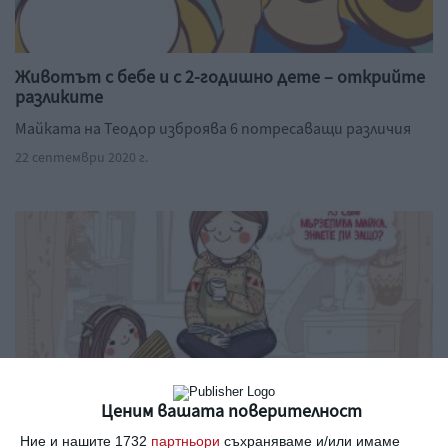
Животът с бебе и с 2-годишно дете – открийте
разликите
Майката на Теодор изброява 6 потресаващи различия
22 септември 2020 г.
Ценим вашата поверителност
Ние и нашите 1732
партньори
съхраняваме и/или имаме